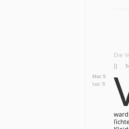
Die V
||
M
Mar. 9.
Luc. 9.
ward 
ſich­