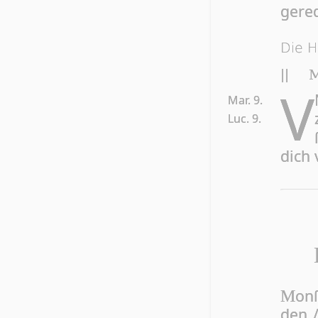
ge­re
Die H
||
M
V
Mar. 9.
Luc. 9.
dich 
on­
M
den 