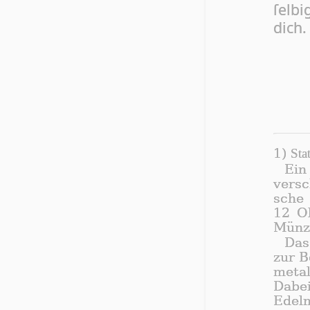
ſel­
dich.
1)
Sta
Ein
ver­sc
sche 
12 Ob
Mün­ze
Das
zur B
me­ta
Da­be
Edel­m