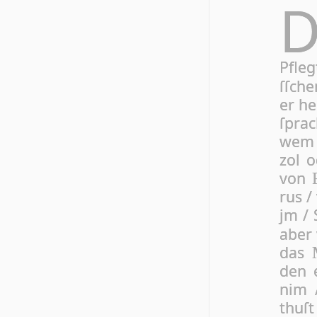
Pfleg
ſſche
er he
ſpra
wem n
zol o
von
rus /
jm / 
aber 
das
den 
nim 
thuſt