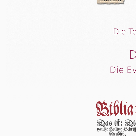
Die T
D
Die E