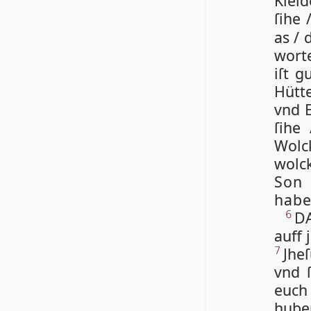
Klei­
ſi­he
as / 
wor­t
iſt g
Hüt­t
vnd El
ſi­he
Wol­c
wol­c
Son 
habe 
DA
6
auff 
Jhe­
7
vnd ſ
euch
hu­be