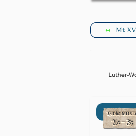
Mt XV
↤
Luther-W