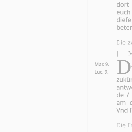
dort 
euch 
die­ſ
be­te
Die z
||
M
D
Mar. 9.
Luc. 9.
zu­kü
ant­w
de 
am dr
Vnd ſ
Die F