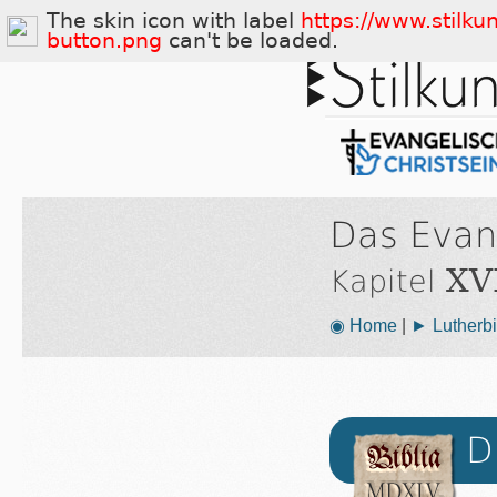
The skin icon with label
https://www.stilku
button.png
can't be loaded.
Das Evan
XVI
Kapitel
◉ Home
|
► Lutherbi
D