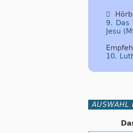

Hörbu
9. Das 
Jesu (M
Empfeh
10. Lu
AUSWAHL 
Da