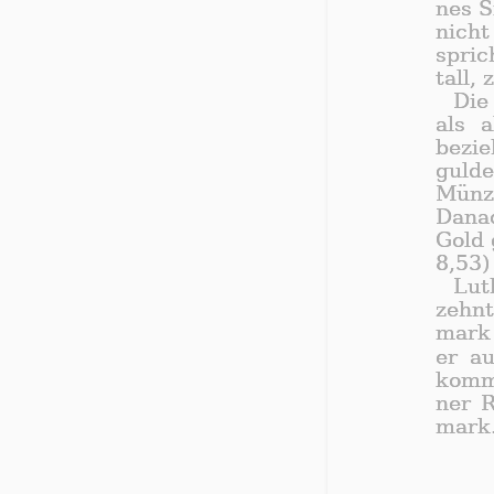
nes Si
nicht
spric
tall, 
Die
als a
be­zi
gul­
Münz
Da­na
Gold 
8,53) 
Lut
zehn­
mark 
er au
kommt
ner R
mark