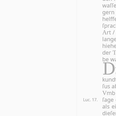
waſ­ſ
gern 
helf­
ſpra
rt 
A
lan­g
hie­h
der
be wa
D
kund­
ſus a
mb 
V
ſa­ge
Luc. 17.
als e
die­