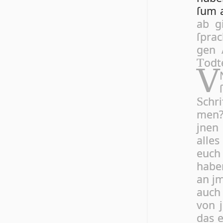
ſum a
ab gi
ſprac
gen 
od­t
T
V
chri
S
men
jnen 
alles
euch 
ha­be
an jm
auch
von 
das e