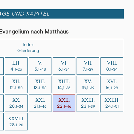
GE UND KAPITEL
Evangelium nach Matthäus
Index
Gliederung
IIII.
V.
VI.
VII.
VIII.
4,
5,
6,
7,
8,
1-25
1-48
1-34
1-29
1-34
XII.
XIII.
XIIII.
XV.
XVI.
12,
13,
14,
15,
16,
1-50
1-58
1-36
1-39
1-28
XX.
XXI.
XXII.
XXIII.
XXIIII.
20,
21,
22,
23,
24,
1-34
1-46
1-46
1-39
1-51
XXVIII.
28,
1-20