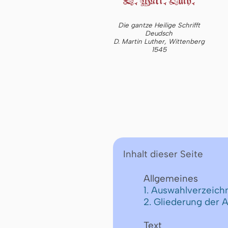
Die gantze Heilige Schrifft
Deudsch
D. Martin Luther, Wittenberg
1545
Inhalt dieser Seite
Allgemeines
1. Auswahlverzeichn
2. Gliederung der 
Text