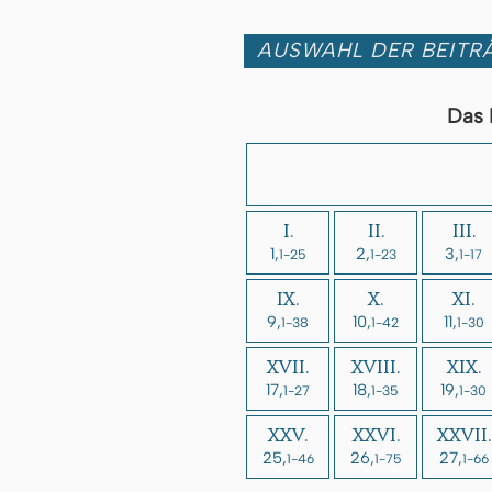
AUSWAHL DER BEITRÄ
Das 
I.
II.
III.
1,
2,
3,
1-25
1-23
1-17
IX.
X.
XI.
9,
10,
11,
1-38
1-42
1-30
XVII.
XVIII.
XIX.
17,
18,
19,
1-27
1-35
1-30
XXV.
XXVI.
XXVII.
25,
26,
27,
1-46
1-75
1-66