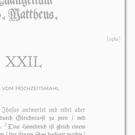
Euangelium
. Mattheus.
[258a]
XXII
.
s vom Hochzeitsmahl
e­ſus ant­wor­tet vnd re­det aber
durch Gleich­niſ­ſe zu jnen / vnd
2
h.
Das Hi­mel­reich iſt gleich ei­nem
ge / der ſei­nem Son hoch­zeit mach­te /