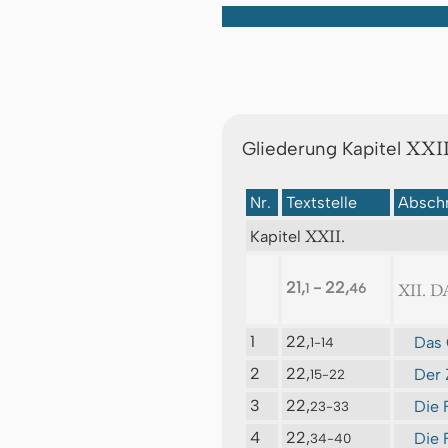
XXII
Gliederung Kapitel
Nr.
Textstelle
Abschn
XXII.
Kapitel
21,
- 22,
XII. 
1
46
1
22,
Das 
1-14
2
22,
Der 
15-22
3
22,
Die 
23-33
4
22,
Die 
34-40