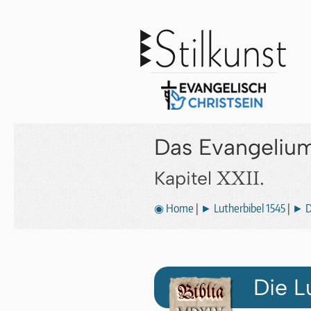
Das Evangeliu
XXII.
Kapitel
◉ Home
|
► Lutherbibel 1545
|
► D
Die L