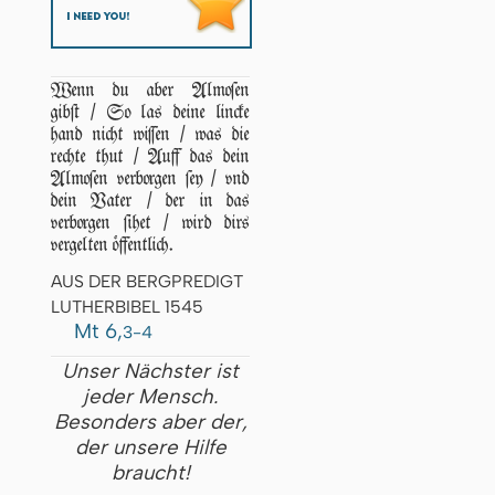
Wenn du aber Almoſen
gibſt / So las deine lincke
hand nicht wiſſen / was die
rechte thut / Auff das dein
Almoſen verborgen ſey / vnd
dein Vater / der in das
verborgen ſihet / wird dirs
vergelten öffentlich.
AUS DER BERGPREDIGT
LUTHERBIBEL 1545
Mt 6,
3-4
Unser Nächster ist
jeder Mensch.
Besonders aber der,
der unsere Hilfe
braucht!