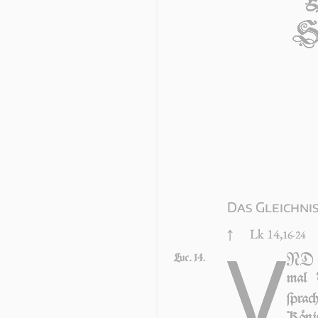
S
Das Gleichni
↑
Lk 14,
V
16-24
ND Jh
Luc. 14.
mal 
ſprac
Kö­ni­