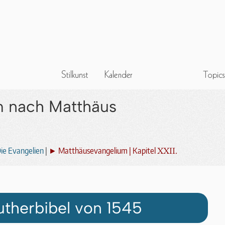
m nach Matthäus
XXII.
ie Evangelien
|
► Matthäusevangelium | Kapitel
utherbibel von 1545