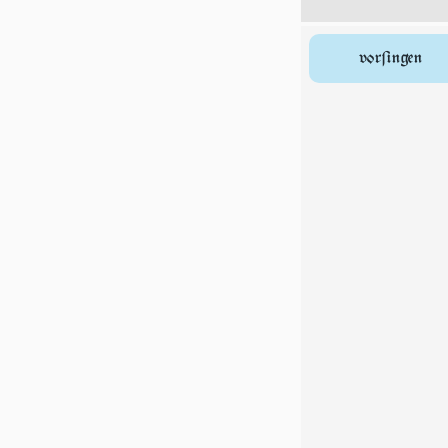
vorſingen