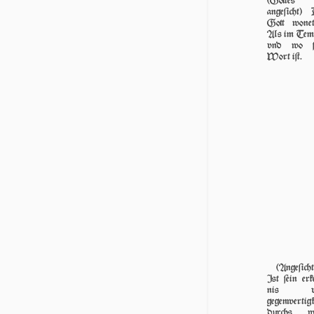
(Got­tes
angeſicht)
Gott wone
Als im Tem
vnd wo ſ
Wort iſt.
(Angeſicht
Ist ſein er­k
nis v
gegenwertigk
durchs w