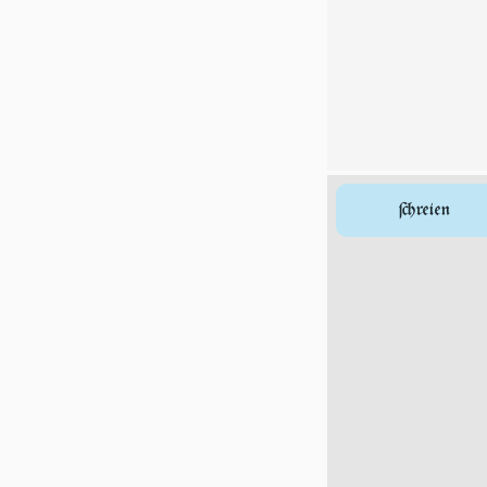
ſchreien