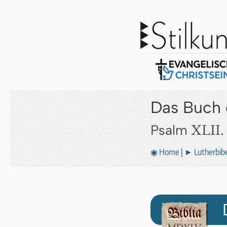
Das Buch 
XLII.
Psalm
◉ Home
|
► Lutherbibe