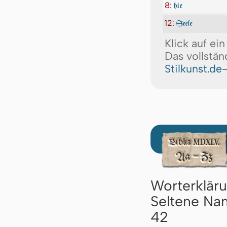
8:
hie
12:
Seele
Klick auf ei
Das vollstän
Stilkunst.de
Worterklär
Seltene Nam
42