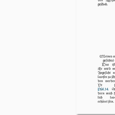
den Egypt
geſchah.
(Meines a
geſichts)
Das iſ
Er wird m
An­geſicht n
laſ­ſen zu ſc
den wer­de
Vt ſu
Pſal.34.
So
dern mich f
lich laſ­
erhöret ſein.