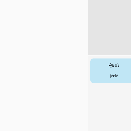
Seele
ſeele