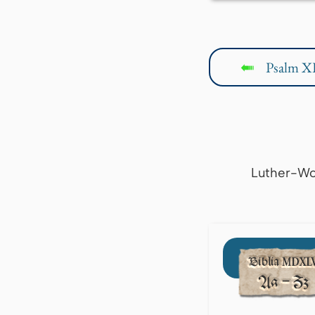
Psalm X
↤
Luther-Wo