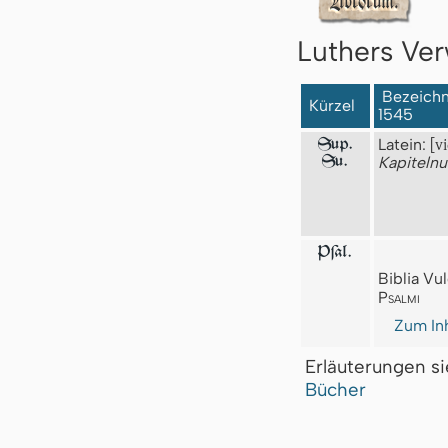
Luthers Ver
Bezeichnu
Kürzel
1545
Latein:
[v
Sup.
Su.
Kapiteln
Pſal.
Biblia Vul
Psalmi
Zum Inh
Erläuterungen s
Bücher