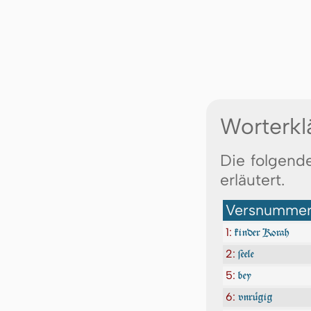
Worterkl
Die folgend
erläutert.
Versnummer:
1:
kinder Korah
2:
ſeele
5:
bey
6:
vnrügig