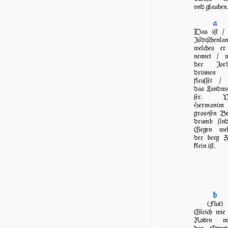
vnd glauben
a
Das iſt /
Jü­di­ſchen­lan
welches er
nennet / w
der Jord
drinnen
fleuſſet / 
das Landw
ſer. V
Hermonim 
groſ­ſen Be
drumb ſin
Gegen wel
der berg Z
klein iſt.
b
(Flut)
Gleich wie
Rotten m