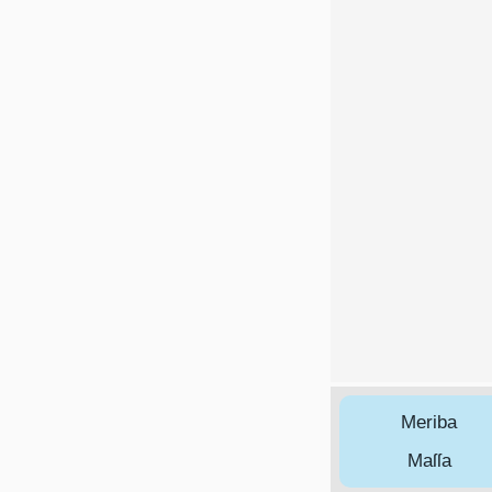
Meriba
Maſſa