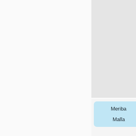
Meriba
Maſſa