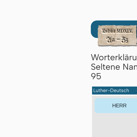
Worterklär
Seltene Nam
95
Luther-Deutsch
HERR