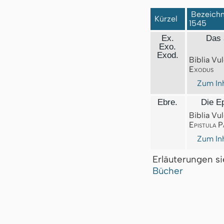
Bezeichnu
Kürzel
1545
Ex.
Das 
Exo.
Exod.
Biblia Vul
Exodus
Zum Inh
Ebre.
Die Ep
Biblia Vul
Epistula P
Zum Inh
Erläuterungen s
Bücher