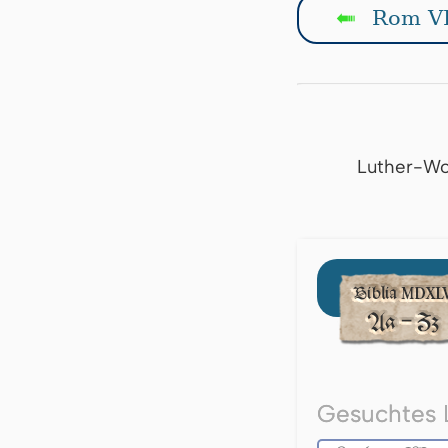
Rom VI
↤
Luther-Wo
Gesuchtes 