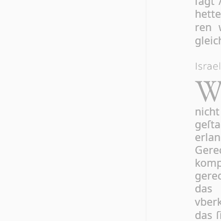
ſagt 
het­t
ren 
gleic
Israe
nich
geſt
erla
Gere
komp
gere
das 
vber
das ſ