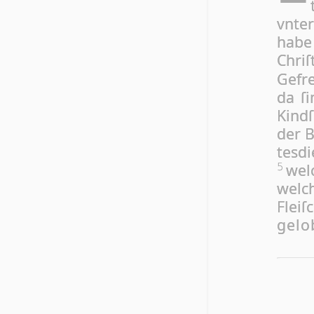
vnte
habe 
Chri­
Gefr
da ſi
Kindſ
der B
tes­
wel
5
welc
Fleiſ
gelo