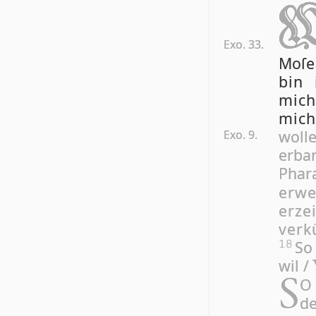
WAS wollen wir denn hie 
Exo. 33.
Moſe
bin 
mic
mich
wolle
Exo. 9.
erba
Phar
erwe
erz
verk
So
18
wil /
S
O 
de