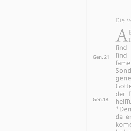
Die V
A
ſind 
ſind
Gen. 21.
ſamen
Son­
gene
Got­t
der ſ
Gen.18.
heiſ
Denn
9
da er
ko­m