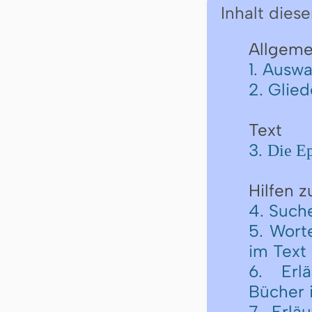
Inhalt diese
Allgeme
1. Auswa
2. Glie
Text
3.
Die Ep
Hilfen 
4. Such
5. Wort
im Text
6. Erl
Bücher 
7. Erlä