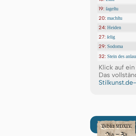
19:
ſageſtu
20:
machſtu
24:
Heiden
27:
ſelig
29:
Sodoma
32:
Stein des anlau
Klick auf ei
Das vollstän
Stilkunst.de