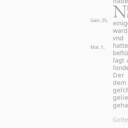
habe
N
Gen. 25.
eini
ward
vnd 
hatt
Mal. 1.
beſtü
ſagt
ſon­d
Der 
de
geſc
ge­l
geha
Got­t