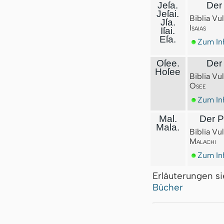
Jeſa.
Der 
Jeſai.
Biblia Vu
Jſa.
Isaias
Iſai.
Eſa.
Zum Inh
Oſee
.
Der
Hoſee
Biblia Vu
Osee
Zum Inh
Mal.
Der P
Mala.
Biblia Vu
Malachi
Zum Inh
Erläuterungen s
Bücher