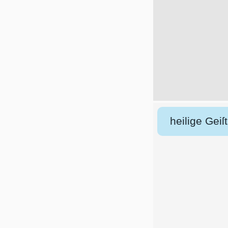
heilige Geiſt