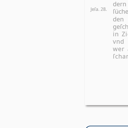
dern 
Jeſa. 28.
ſüch
den
geſch
in Z
vnd 
wer 
ſcha