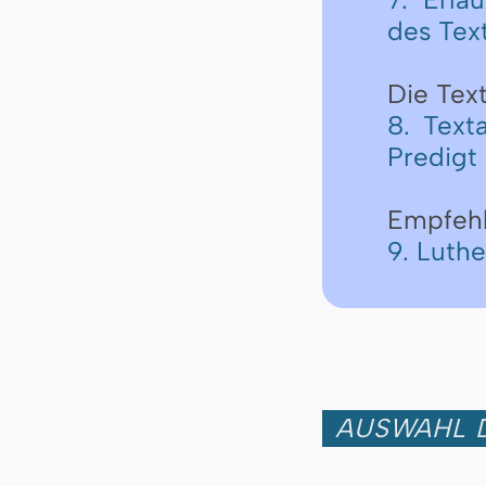
des Tex
Die Text
8. Text
Predigt
Empfeh
9. Luth
AUSWAHL D