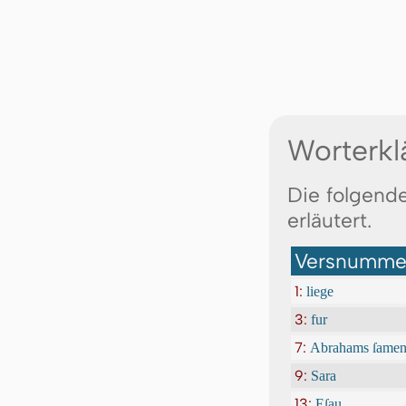
Worterkl
Die folgend
erläutert.
Versnummer
1:
liege
3:
fur
7:
Abrahams ſame
9:
Sara
13:
Eſau