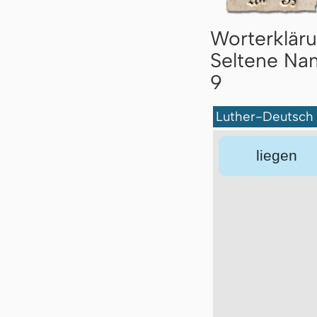
Worterklär
Seltene Na
9
Luther-Deutsch
liegen