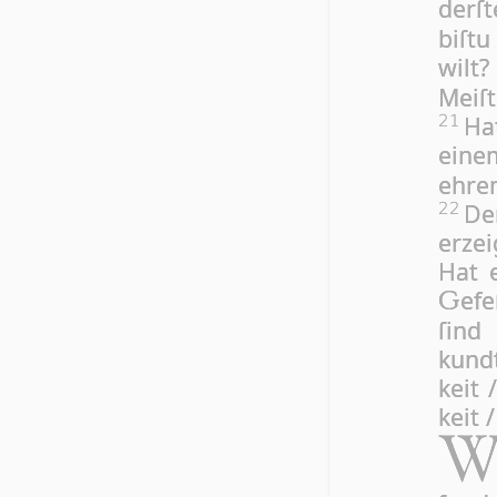
der­ſ
biſt
wilt
Mei­ſ
Ha
21
ein
ehre
De
22
erzei
Hat e
e­f
G
ſind
kundt
keit 
keit /