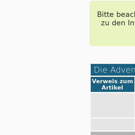
Bitte bea
zu den I
Die Adven
Verweis zum
Artikel