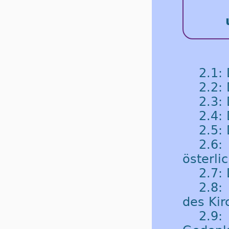
2.1:
2.2:
2.3:
2.4: 
2.5:
2.6
österli
2.7: 
2.8:
des Kir
2.9