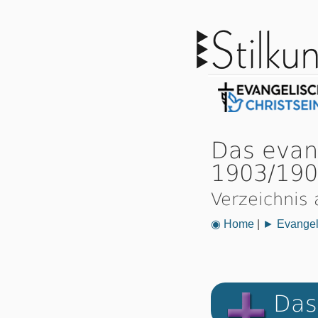
Das evan
1903/19
Verzeichnis 
◉ Home
|
► Evangeli
Das