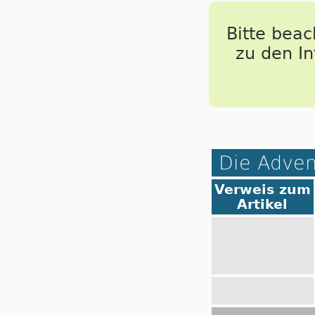
Bitte bea
zu den I
Die Adven
Verweis zum
Artikel