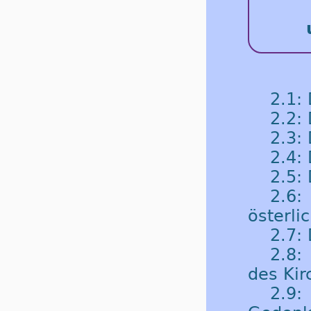
2.1:
2.2:
2.3:
2.4: 
2.5:
2.6
österli
2.7: 
2.8:
des Kir
2.9