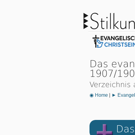
Das evan
1907/19
Verzeichnis 
◉ Home
|
► Evangeli
Das