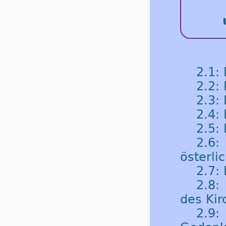
2.1:
2.2:
2.3:
2.4: 
2.5:
2.6
österli
2.7: 
2.8:
des Kir
2.9