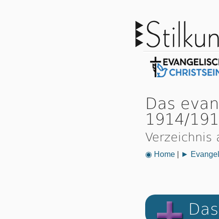
Das evan
1914/19
Verzeichnis 
◉ Home
|
► Evangeli
Das