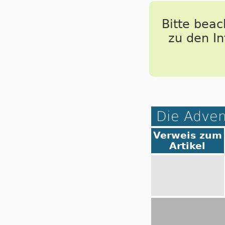
Bitte bea
zu den I
Die Adven
Verweis zum
Artikel