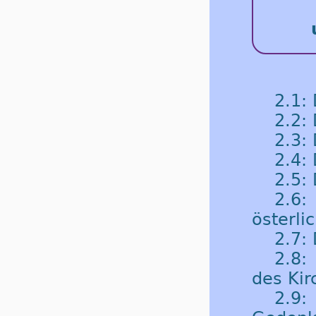
2.1:
2.2:
2.3:
2.4: 
2.5:
2.6
österli
2.7: 
2.8:
des Kir
2.9