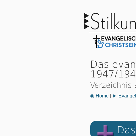
Das evan
1947/19
Verzeichnis 
◉ Home
|
► Evangeli
Das