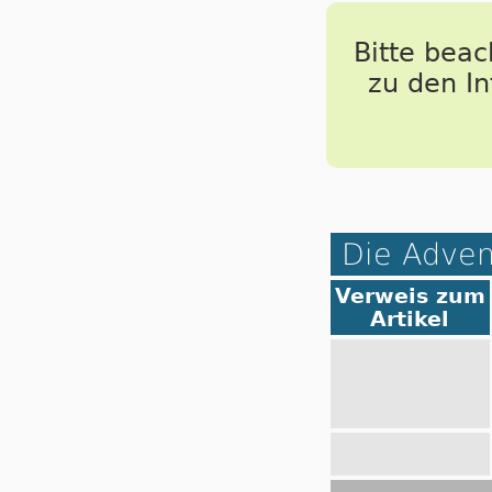
Bitte bea
zu den I
Die Adven
Verweis zum
Artikel