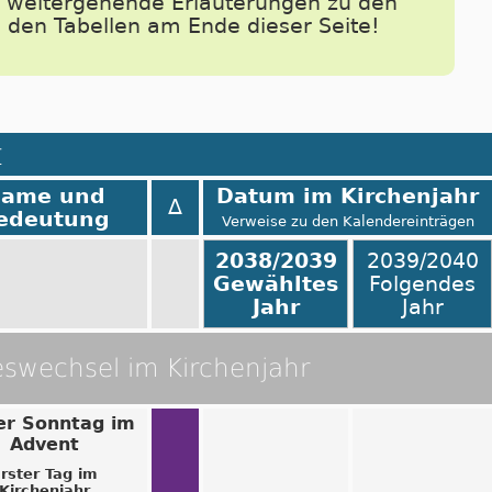
e weitergehende Erläuterungen zu den
n den Tabellen am Ende dieser Seite!
t
ame und
Datum im Kirchenjahr
Δ
edeutung
Verweise zu den Kalendereinträgen
2038/2039
2039/2040
Gewähltes
Folgendes
Jahr
Jahr
eswechsel im Kirchenjahr
er Sonntag im
Advent
rster Tag im
Kirchenjahr