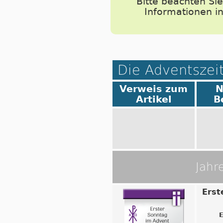
Bitte beachten Si
Informationen i
Die Adventszei
Verweis zum
N
Artikel
B
Jahr
Erst
E