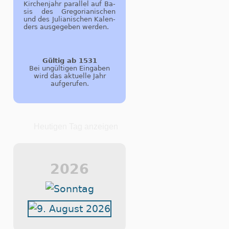
Kir­chen­jahr pa­r­al­lel auf Ba­
sis des Gre­go­ri­a­ni­schen
und des Ju­li­a­ni­schen Ka­len­
ders aus­ge­ge­ben wer­den.
Gültig ab 1531
Bei ungültigen Eingaben
wird das aktuelle Jahr
aufgerufen.
Heutigen Tag anzeigen
2026