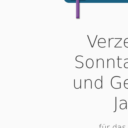
Verze
Sonnta
und G
J
für das