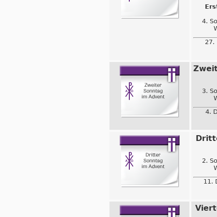
Ers
4. S
W
27.
Zwei
3. S
W
4. 
Drit
2. S
W
11. 
Vier