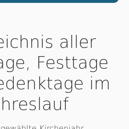
ichnis aller
ge, Festtage
edenktage im
ahreslauf
 gewählte Kirchenjahr