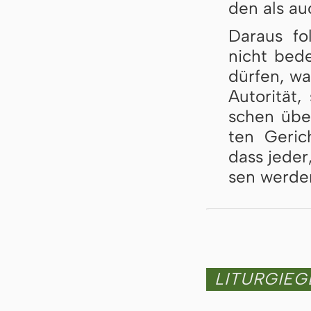
den als auc
Daraus fo
nicht be­de
dür­fen, wa
Au­to­ri­tä
schen über
ten Ge­rich
dass je­der
sen wer­de
LITURGIE