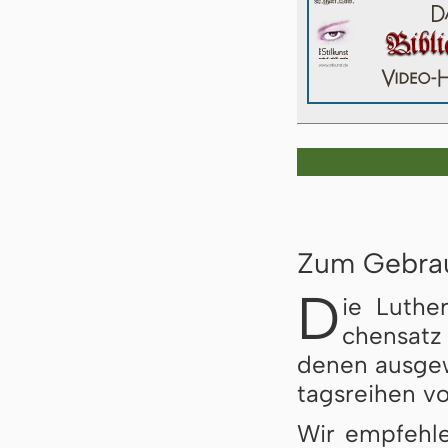
Zum Gebra
D
ie Luther
chen­satz 
de­nen aus­ge­
tags­rei­hen vo
Wir empfehlen