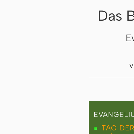
Das B
E
v
EVANGELI
TAG DER