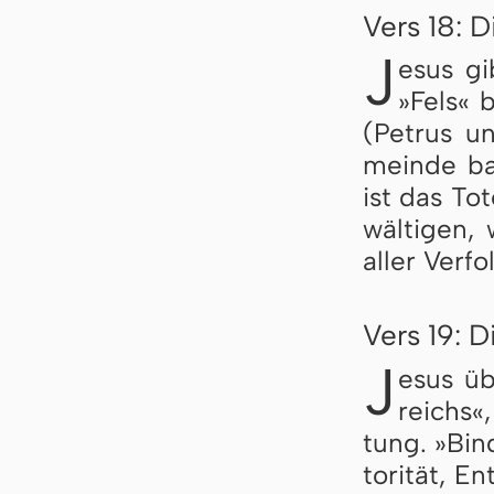
Vers 18: D
J
esus gi
»Fels« b
(Pe­t­rus u
mein­de ba
ist das To
wäl­ti­gen,
al­ler Ver­f
Vers 19: 
J
esus üb
reichs«,
tung. »Bin­
to­ri­tät, 