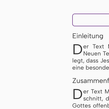
Einleitung
D
er Text 
Neu­en Te
legt, dass Je­s
ei­ne be­son­de
Zusammenf
D
er Text M
schnitt, d
Got­tes of­fen