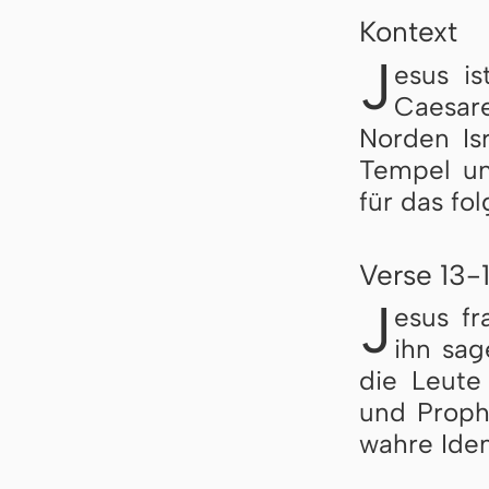
Kontext
J
esus is
Cae­sa­r
Nor­den Is­
Tem­pel un
für das fol
Verse 13-
J
esus fr
ihn sa­
die Leu­te 
und Pro­phe
wah­re Iden­