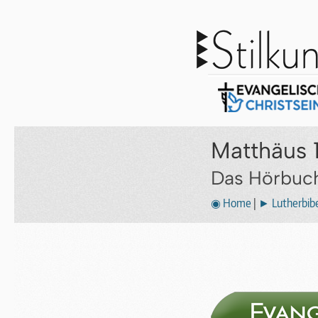
Matthäus 1
Das Hörbuch
◉ Home
|
► Lutherbibe