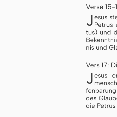
Verse 15-1
J
esus ste
Pe­t­rus
tus) und de
Be­kennt­ni
nis und Gla
Vers 17: 
J
esus er
mensch­
fen­ba­rung
des Glau­be
die Pe­t­rus