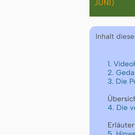
JUNI)
Inhalt diese
1. Vide
2. Geda
3. Die P
Übersic
4. Die 
Erläute
5. Hinw