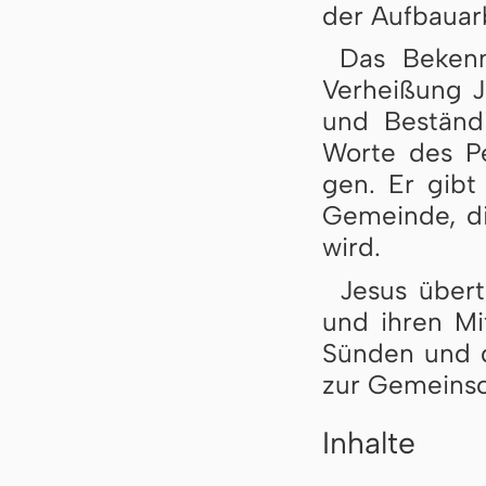
der Auf­bau­ar
Das Bekennt
Ver­hei­ßung J
und Be­stän­d
Wor­te des Pe­
gen. Er gibt P
Ge­mein­de, d
wird.
Jesus übert
und ih­ren Mit
Sün­den und da
zur Ge­mein­sc
Inhalte