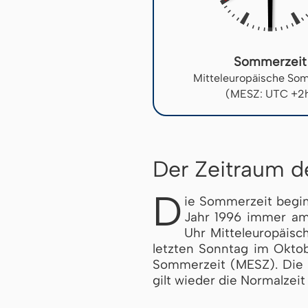
Sommerzeit
Mitteleuropäische So
(MESZ: UTC +2
Der Zeitraum 
D
ie Som­mer­zeit begi
Jahr 1996 immer am
Uhr Mit­tel­eu­ro­pä­
letzten Sonntag im Oktobe
Som­mer­zeit (MESZ). Die U
gilt wieder die Normalzeit