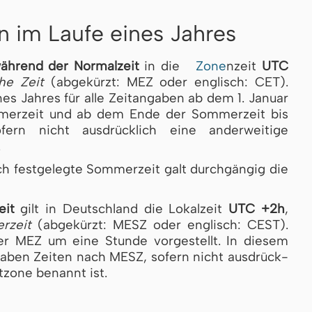
n im Laufe eines Jahres
ährend der Normalzeit
in die
Zone
nzeit
UTC
sche Zeit
(abgekürzt: MEZ oder englisch: CET).
­nes Jah­res für alle Zeitangaben ab dem 1. Januar
er­zeit und ab dem Ende der Som­mer­zeit bis
ern nicht ausdrücklich eine anderweitige
.
ch festgelegte Sommerzeit galt durchgängig die
eit
gilt in Deutschland die Lokalzeit
UTC +2h
,
­zeit
(abgekürzt: MESZ oder englisch: CEST).
 MEZ um eine Stun­de vor­ge­stellt. In diesem
­ga­ben Zeiten nach MESZ, so­fern nicht aus­drück­
tzone be­nannt ist.