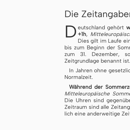
Die Zeitangabe
D
eutschland gehört
w
+1h
,
Mit­tel­eu­ro­pä­i­
Dies gilt im Laufe ei
bis zum Beginn der Som­m
zum 31. Dezember, sof
Zeitgrundlage benannt ist
In Jahren ohne gesetzli
Normalzeit.
Während der Som­mer­z
Mitteleuropäische Som­mer
Die Uhren sind gegenüber
Zeitraum sind alle Zeit­an
lich eine anderweitige Zei