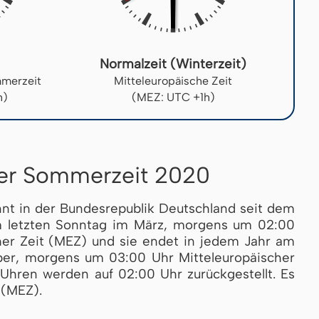
Normalzeit (Winterzeit)
mmerzeit
Mitteleuropäische Zeit
h)
(MEZ: UTC +1h)
der Sommerzeit 2020
nnt in der Bundesrepublik Deutschland seit dem
 letz­ten Sonntag im März, morgens um 02:00
i­scher Zeit (MEZ) und sie endet in jedem Jahr am
r, morgens um 03:00 Uhr Mit­tel­eu­ro­pä­i­scher
hren wer­den auf 02:00 Uhr zu­rück­ge­stellt. Es
 (MEZ).