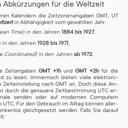
Abkürzungen für die Weltzeit
seren Kalendern die Zeitzonenangaben GMT, UT
ltzeit
in Abhängigkeit vom gewählten Jahr.
ean Time
) in den Jahren
1884 bis 1927
,
) in den Jahren
1928 bis 1971
,
me Coordinated
) in den Jahren
ab 1972
.
ie Zeitangaben
GMT +1h
und
GMT +2h
für die
d zu lesen. Immernoch bie­ten vie­le elek­tro­ni­
Zeit­ein­stel­lung nach GMT an. Doch diese An­
ngst durch die ge­nau­e­re Zeit­be­stim­mung UTC er­
signale senden oder auf modernen Computern
ch UTC. Für den Ge­brauch im Alltag kön­nen aller­
nlos gleich­ge­setzt wer­den. Falls Sie darauf
lt: