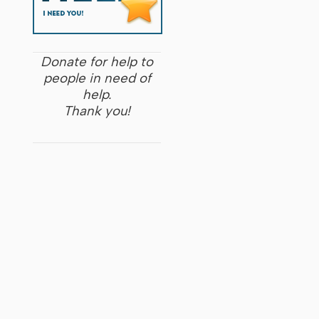
Donate for help to
people in need of
help.
Thank you!