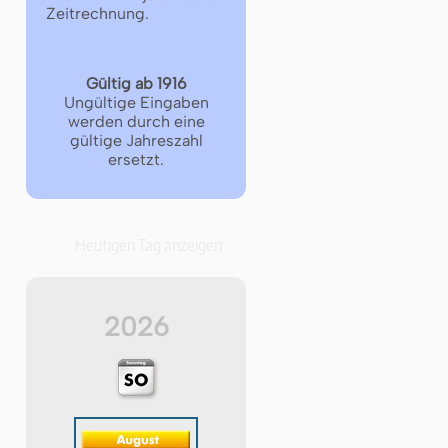
Zeitrechnung.
Gültig ab 1916
Ungültige Eingaben
werden durch eine
gültige Jahreszahl
ersetzt.
Heutigen Tag anzeigen
2026