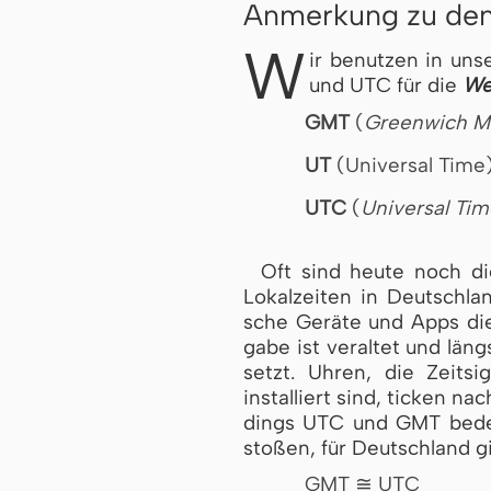
Anmerkung zu den 
W
ir benutzen in un
und UTC für die
We
GMT
(
Greenwich M
UT
(Universal Time
UTC
(
Universal Ti
Oft sind heute noch d
Lokalzeiten in Deutsch­lan
sche Geräte und Apps die 
ga­be ist ver­al­tet und lä
setzt. Uhren, die Zeit
installiert sind, ticken na
dings UTC und GMT bedenke
stoßen, für Deutschland gi
GMT ≅ UTC