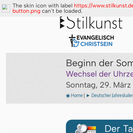
The skin icon with label
https://www.stilkunst.
button.png
can't be loaded.
Beginn der Som
Wechsel der Uhrz
Sonntag, 29. März
◉ Home
|
► Deutscher Jahreskale
Der Ta