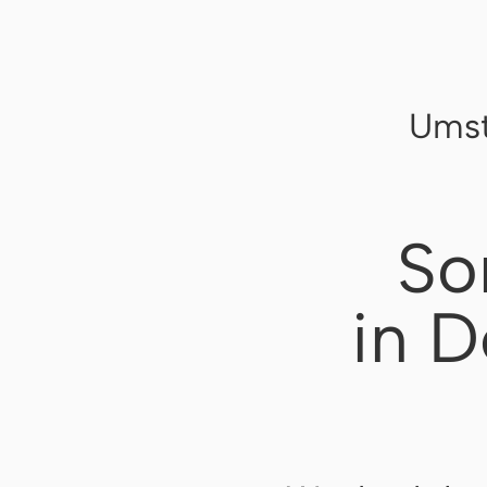
Umst
So
in D