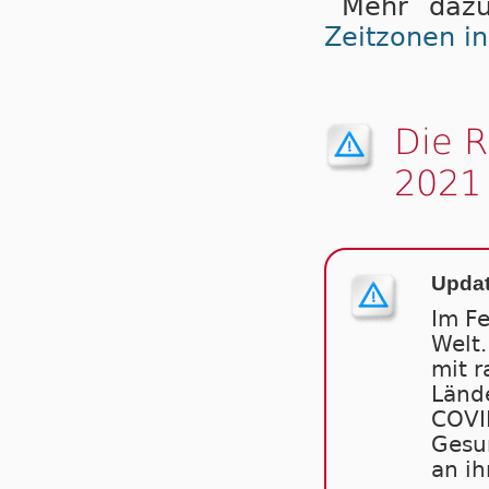
Mehr dazu
Zeitzonen i
Die 
2021
Updat
Im F
Welt.
mit r
Länd
COVID
Gesun
an ih