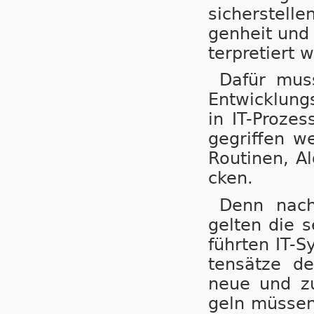
si­cher­stel­l
gen­heit und 
ter­pre­tiert 
Dafür muss 
Ent­wick­lung
in IT-Pro­zes
ge­grif­fen w
Rou­ti­nen, A
cken.
Denn nach 
gel­ten die s
führ­ten IT-S
ten­sät­ze d
neue und zu­k
geln müs­sen 