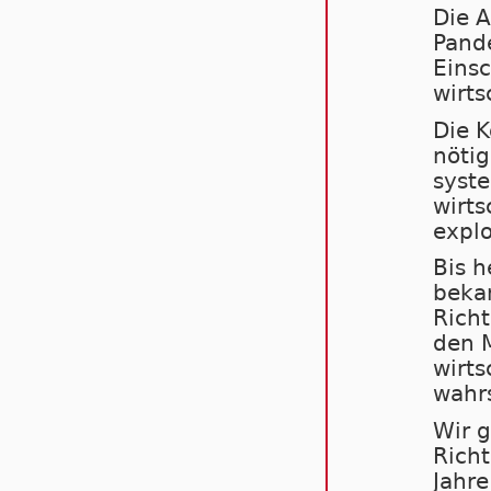
Die A
Pand
Einsc
wirts
Die K
nöti
syste
wirts
explo
Bis h
bekan
Richt
den M
wirts
wahrs
Wir g
Richt
Jahre