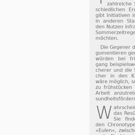
zahl­rei­che 
schied­li­chen Er
gibt Ini­ti­a­ti­v
in an­de­ren St
den Nut­zen in­fr
Som­mer­zeit­re­
möch­ten.
Die Gegener d
gu­men­tie­ren 
würden bei frü
gang bei­spiels­w
che­rer und die 
cher in den Kla
wäre mög­lich, sc
zu früh­stücken
Ar­beit an­zu­t
sund­heits­för­der
W
ahrsche
das Re­sü
Sie fin­
den Chro­no­typ
»Eu­len«, zwi­sch