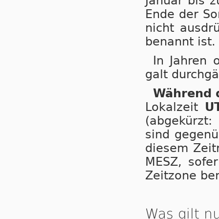
Januar bis 
Ende der So
nicht ausdr
benannt ist.
In Jahren 
galt durchgä
Während d
Lokalzeit
U
(abgekürzt:
sind gegenüb
diesem Zeitr
MESZ, so­fer
Zeitzone be­
Was gilt 