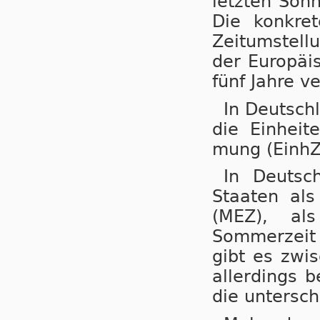
letzten Son
Die konkret
Zeitumstellu
der Eu­ro­pä
fünf Jahre ve
In Deutsch
die Einheit
mung (EinhZ
In Deutsc
Staaten als N
(MEZ), als
Sommerzeit (
gibt es zwi
aller­dings b
die untersch