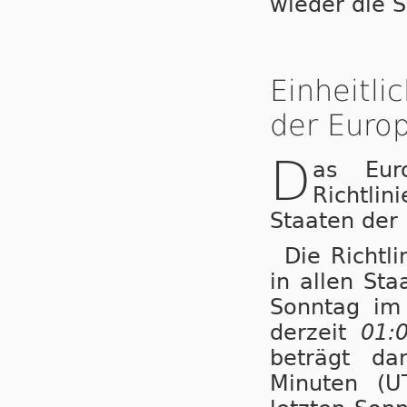
wieder die 
Einheitl
der Europ
D
as Eur
Richtli
Staaten der
Die Richtl
in allen St
Sonntag i
derzeit
01:
beträgt da
Minuten (U