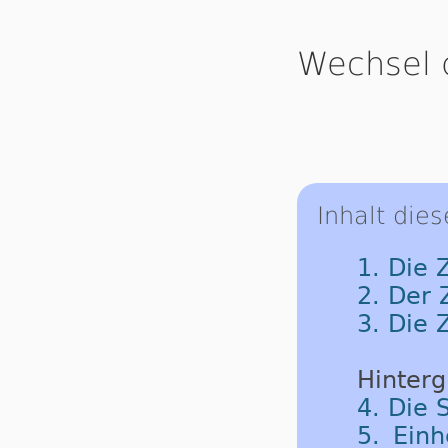
Wechsel 
Inhalt dies
1. Die 
2. Der
3. Die 
Hinterg
4. Die 
5. Einh