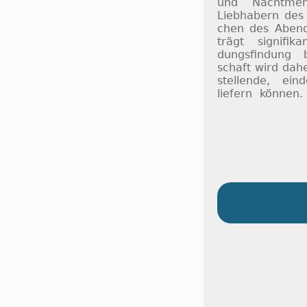
und Nacht­men­
Lieb­habern des
chen des Abends
trägt sig­ni­fi­
dungs­fin­dung 
schaft wird da­h
stel­lende, ein­d
lie­fern kön­nen.