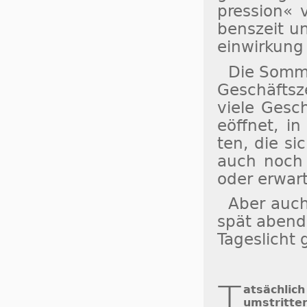
pres­sion« v
bens­zeit un
ein­wir­kun
Die Som­me
Ge­schäfts­z
vie­le Ge­sc
eöff­net, in 
ten, die si
auch noch a
oder er­war­
Aber auch
spät abends
Ta­ges­licht
T
atsächlich
um­strit­te