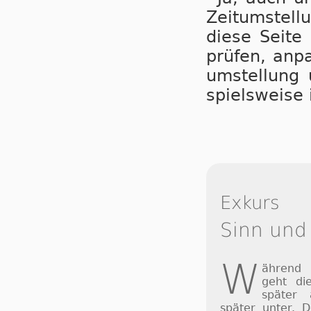
Zeit­um­stel­
die­se Sei­te
prü­fen, an­p
um­stel­lung 
spiels­wei­s
Exkurs
Sinn und
W
ährend
geht di
später
später unter. 