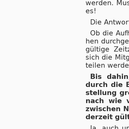
wer­den. Mus
es!
Die Antwor
Ob die Auf­
hen durch­ge­
gül­ti­ge Ze
sich die Mit­
tei­len wer­de
Bis dahin,
durch die E
stel­lung gr
nach wie vo
zwi­schen N
der­zeit gül­
Ja, auch un