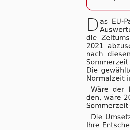
D
as EU-P
Auswertu
die Zeit­um­
2021 ab­zu­s
nach die­sem
Som­mer­zeit
Die ge­wähl­t
Nor­mal­zeit 
Wäre der B
den, wä­re 20
Som­mer­zeit-
Die Um­set­
Ihre Ent­sche