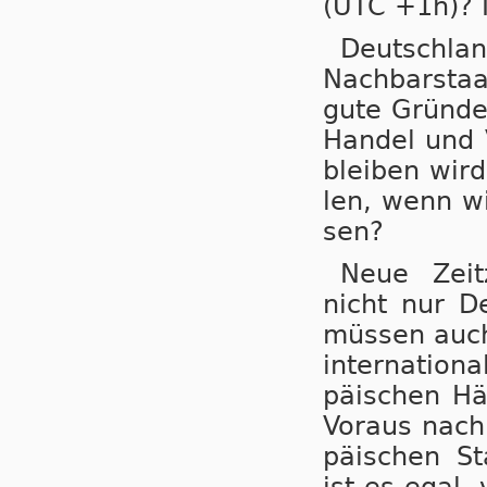
(UTC +1h)? M
Deutsch­lan
Nach­bar­sta
gute Grün­de 
Han­del und V
blei­ben wird
len, wenn wir
sen?
Neue Zeit­z
nicht nur De
müs­sen auch 
in­ter­na­ti­o
pä­i­schen Hä
Vor­aus nach 
pä­i­schen St
ist es egal, 