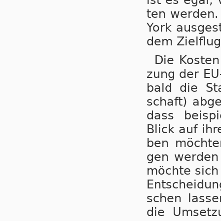
ten wer­den. 
York aus­ge­st
dem Ziel­flug­
Die Kos­ten
zung der EU-
bald die Sta
schaft) ab­g
dass bei­spi
Blick auf ihr
ben möch­ten
gen wer­den l
möch­te sich n
Ent­schei­dun
schen las­se
die Um­set­z