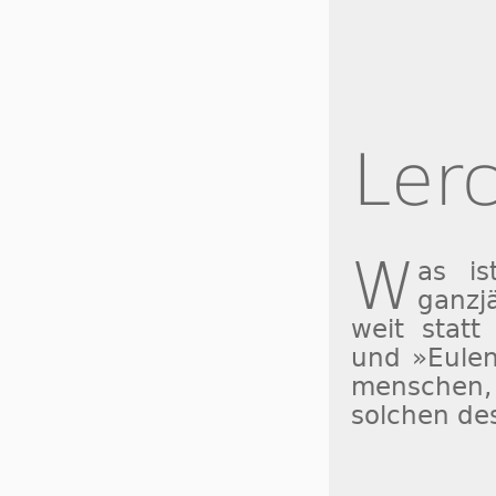
Ler
W
as is
ganzj
weit statt
und »Eu­len
men­schen,
sol­chen de