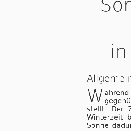
Som
in
Allgemei
W
ähren
gegenü
stellt. Der
Winterzeit 
Sonne dadur