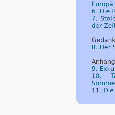
Europäi
6. Die
7. Sto
der Zei
Gedank
8. Der 
Anhang
9. Exku
10. T
Sommerz
11. Di