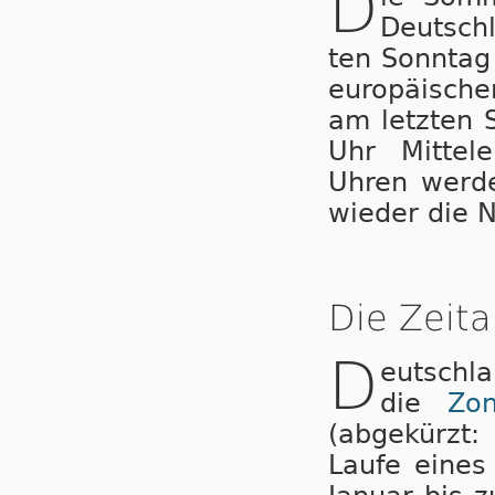
D
Deutsch
ten Sonntag
eu­ro­pä­i­sc
am letzten 
Uhr Mit­tel­
Uhren wer­de
wieder die N
Die Zeita
D
eutschl
die
Zo
(abgekürzt:
Laufe ei­nes