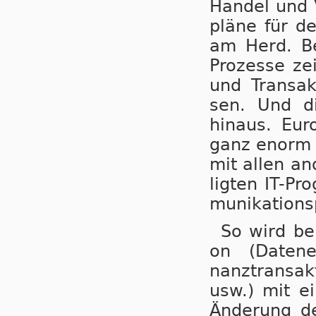
Han­del und 
plä­ne für de
am Herd. Be­
Pro­zes­se zei
und Trans­ak
sen. Und die
hinaus. Euro
ganz enorm be
mit allen an­
lig­ten IT-Pr
mu­ni­ka­ti­on
So wird bei
on (Da­ten­er
nanz­trans­ak
usw.) mit ei
Än­de­rung d