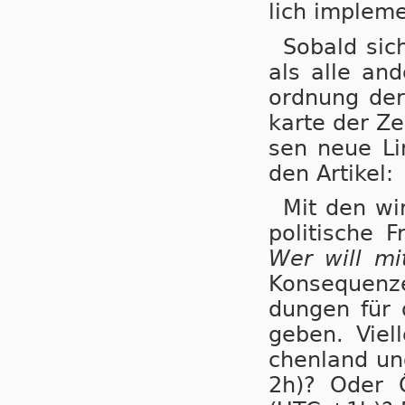
lich im­ple­m
Sobald sich
als alle an­d
ord­nung der
kar­te der Ze
sen neue Li­
den Artikel:
Mit den wir
po­li­ti­sche
Wer will m
Kon­se­quen­
dungen für di
ge­ben. Viel
chen­land und
2h)? Oder Ös