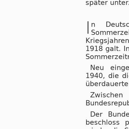
später unter
I
n Deuts
Sommerzeit
Kriegs­jah­r
1918 galt. I
Sommerzeitr
Neu einge
1940, die di
überdauerte
Zwische
Bundesrepub
Der Bunde
beschloss 