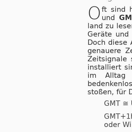
O
ft sind
und
GM
land zu lesen
Geräte und A
Doch diese An
ge­nau­e­re 
Zeitsignal
installiert 
im Alltag
bedenkenlos 
stoßen, für 
GMT ≅ 
GMT+
oder Wi