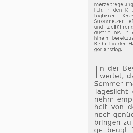
mer­zeit­re­ge­lu
lich, in den Kri
füg­ba­ren Ka­p
Strom­net­zen ef­
und ziel­füh­ren
dus­trie bis in
hinein be­reit­zu
Be­darf in den H
ger an­stieg.
I
n der Be­v
wertet, da
Som­mer ma
Ta­ges­lich
nehm empfu
heit von d
noch ge­nü­
brin­gen zu 
ge beugt Ta