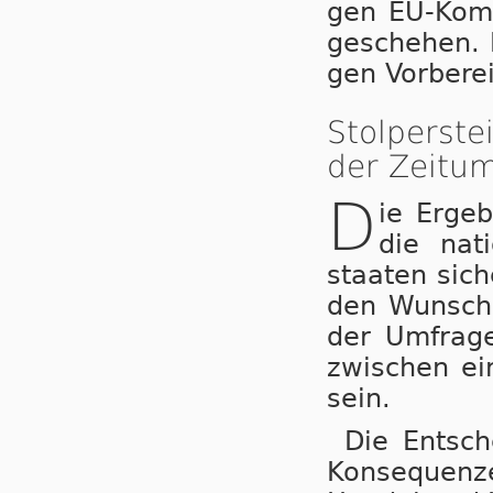
gen EU-Kom­mi
ge­sche­hen. 
gen Vor­be­re
Stolperst
der Zeitum
D
ie Ergeb
die nat
staa­ten sic
den Wunsch 
der Umfrage
zwi­schen ei
sein.
Die Entsche
Kon­se­quen­z