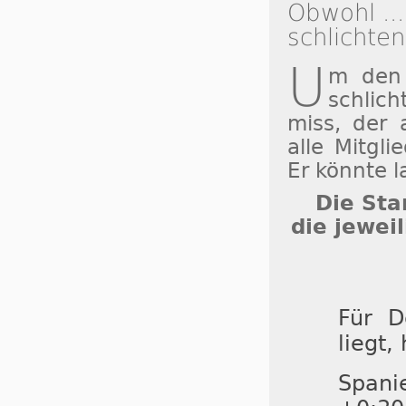
Obwohl ...
schlichten
U
m den 
schlic
miss, der 
alle Mitgli
Er könnte l
Die Sta
die jewei
Für D
liegt,
Spani