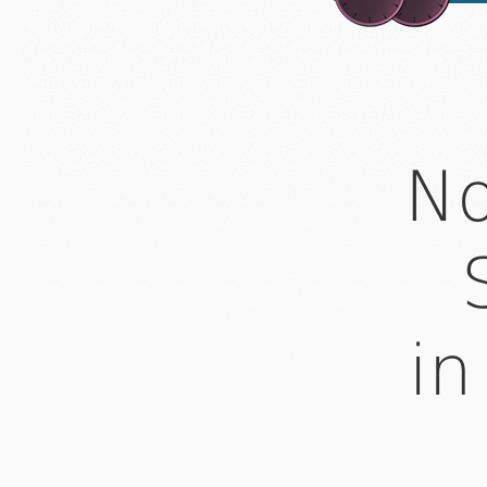
No
in