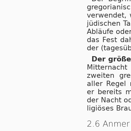
gre­go­ri­a­n
ver­wen­det,
jü­di­schen T
Ab­läu­fe oder
das Fest da­h
der (ta­ges­üb
Der größer
Mit­ter­nach
zwei­ten gre­
aller Re­gel 
er be­reits m
der Nacht od
li­giö­ses Br
2.6 Anmerk