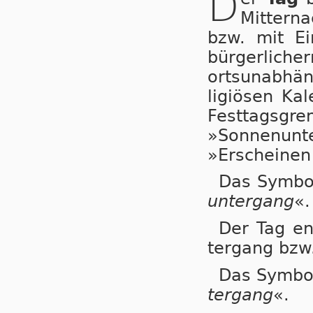
D
Mittern
bzw. mit Ei
bürgerlicher
ortsunabhäng
li­gi­ö­sen K
Festtagsgre
»Son­nen­un
»Erscheinen 
Das Symb
un­ter­gang
«.
Der Tag en
ter­gang bzw
Das Symb
ter­gang
«.