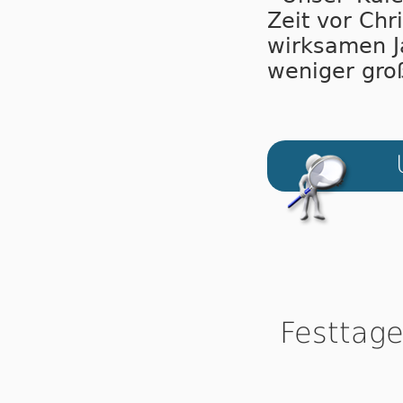
Zeit vor Chri
wirk­sa­men J
we­ni­ger groß
Festtag