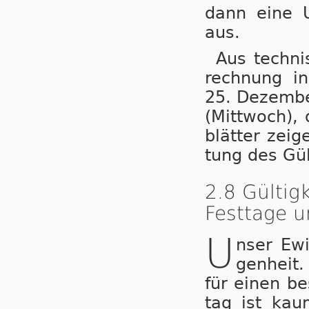
dann ei­ne U
aus.
Aus tech­ni
rech­nung in 
25. De­zem­b
(Mitt­woch),
blät­ter zei
tung des Gül­
2.8 Gültig
Festtage u
U
nser Ewi­
gen­heit
für ei­nen be
tag ist kaum 