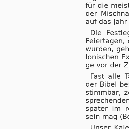
für die meis­
der Misch­na
auf das Jahr 
Die Fest­le
Fei­er­ta­gen
wur­den, geht
lo­ni­schen 
ge vor der Z
Fast alle T
der Bi­bel be
stimm­bar, z
spre­chen­de
spä­ter im re
sein mag (Bei
Unser Ka­le