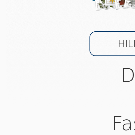
HI
D
Fa