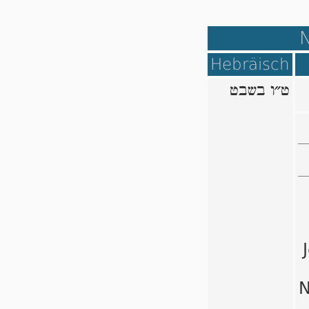
Hebräisch
ט״ו בשבט
N