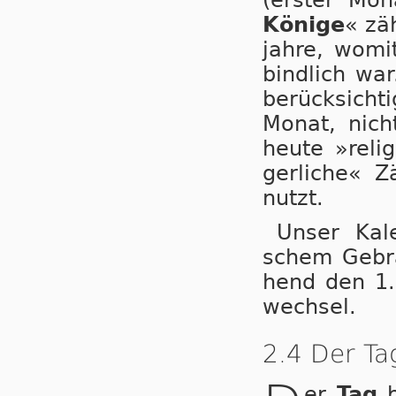
Kö­ni­ge
« zäh
jah­re, wo­mi
bind­lich war
be­rück­sich­
Mo­nat, nich
heu­te »re­l
ger­li­che« Z
nutzt.
Unser Kale
schem Ge­bra
hend den 1. T
wech­sel.
2.4 Der Ta
er
Tag
b