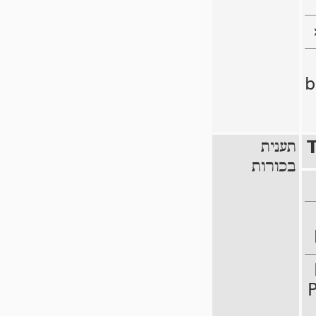
b
תענית
בכורות