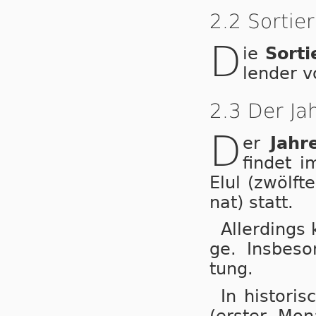
2.2 Sortie
D
ie
Sorti
len­der v
2.3 Der Ja
D
er
Jahre
fin­det 
Elul (zwölf­t
nat) statt.
Allerdings k
ge. Ins­be­s
tung.
In histori
(ers­ter Mo­