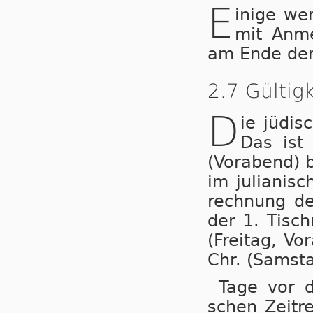
E
inige we­n
mit An­me
am En­de der 
2.7 Gültig
D
ie jü­di­
Das ist 
(Vor­abend) b
im ju­li­a­ni­
rech­nung des
der 1. Tisch
(Frei­tag, V
Chr. (Sams­t
Tage vor di
schen Zeit­re