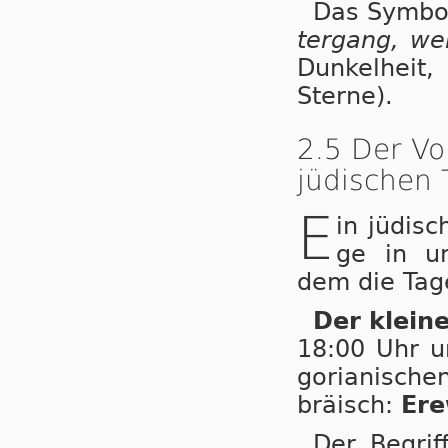
Das Symb
ter­gang, we
Dunkelheit,
Sterne).
2.5 Der Vo
jüdischen 
E
in jüdisc
ge in un­
dem die Ta­ge
Der kleine
18:00 Uhr un
go­ri­a­ni­sch
brä­isch:
Er
Der Begrif