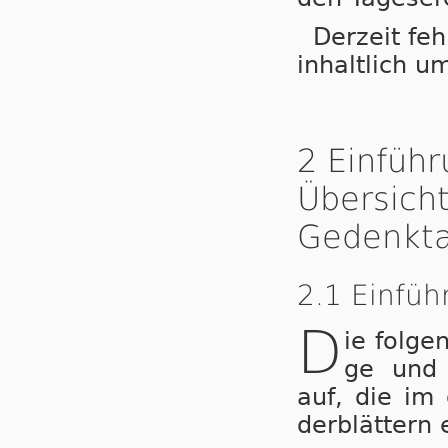
Der­zeit feh­
in­halt­lich um
2 Einführ
Übersicht
Gedenkt
2.1 Einfüh
D
ie folgen
ge und G
auf, die im 
der­blät­tern 