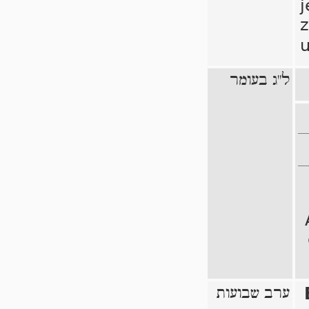
j
ל"ג בעומר
ערב שבועות