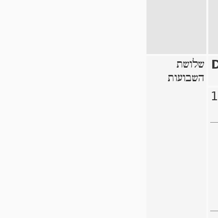
שלושת
השבועות
1