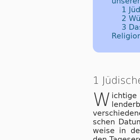
unsere
1 Jü
2 Wü
3 Da
Religio
1 Jüdisch
W
ichtige
len­der
ver­schie­de
schen Da­tum 
wei­se in den
den Ta­ges­er­