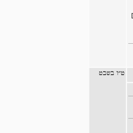
ט״ו בשבט