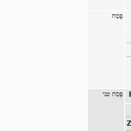
פֶּסַח
פֶּסַח שני
Z