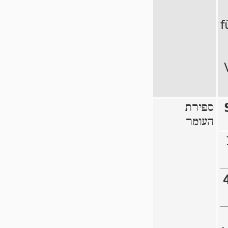
f
ספירת
העומר