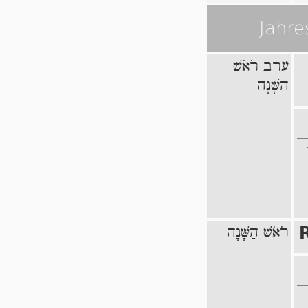
Jahre
ערב רֹאֹשׁ
הַשָּׁנָה
רֹאֹשׁ הַשָּׁנָה