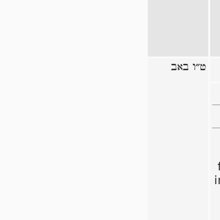
ט״ו באב