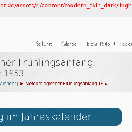
nst.de/assets/rl/content/modern_skin_dark/lingh
her Frühlingsanfang
z 1953
alender
|
► Meteorologischer Frühlingsanfang 1953
g im Jahreskalender