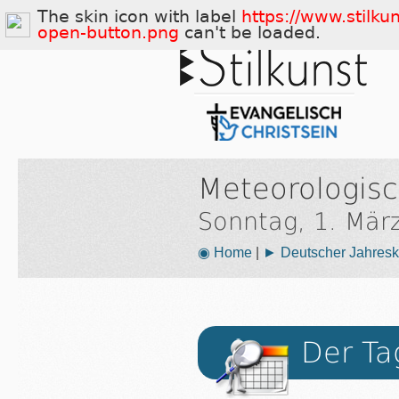
The skin icon with label
https://www.stilku
open-button.png
can't be loaded.
Meteorologisc
Sonntag, 1. Mär
◉ Home
|
► Deutscher Jahresk
Der Ta