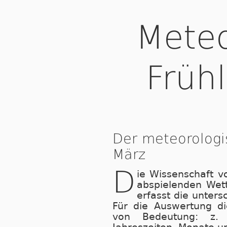
Meteo
Früh
Der meteorologi
März
D
ie Wissenschaft v
abspielenden Wet
erfasst die unters
Für die Auswertung di
von Bedeutung: z. B