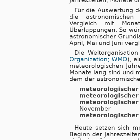
Jahreszeiten, Monate u
Für die Auswertung de
die astronomischen 
Vergleich mit Monat
Überlappungen. So wür
astronomischer Grundl
April, Mai und Juni verg
Die Weltorganisation
Organization; WMO
), e
meteorologischen Jahre
Monate lang sind und m
dem der astronomische B
meteorologischer
meteorologische
meteorologische
November
meteorologischer
Heute setzen sich m
Beginn der Jahreszeite