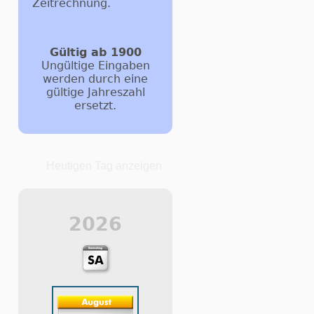
Zeitrechnung.
Gültig ab 1900
Ungültige Eingaben
werden durch eine
gültige Jahreszahl
ersetzt.
Heutigen Tag anzeigen
2026