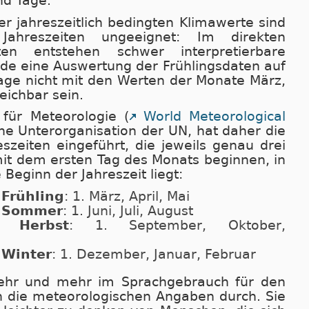
nd Tage.
r jahreszeitlich bedingten Klimawerte sind
Jahreszeiten ungeeignet: Im direkten
en entstehen schwer interpretierbare
de eine Auswertung der Frühlingsdaten auf
age nicht mit den Werten der Monate März,
leichbar sein.
 für Meteorologie (
World Meteorological
ine Unterorganisation der UN, hat daher die
szeiten eingeführt, die jeweils genau drei
it dem ersten Tag des Monats beginnen, in
eginn der Jahreszeit liegt:
 Frühling
: 1. März, April, Mai
r Sommer
: 1. Juni, Juli, August
r Herbst
: 1. September, Oktober,
 Winter
: 1. Dezember, Januar, Februar
ehr und mehr im Sprachgebrauch für den
n die meteorologischen Angaben durch. Sie