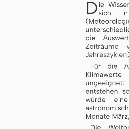
D
ie Wisse
sich in
(Meteorol
unterschiedl
die Auswer
Zeiträume 
Jahreszyklen)
Für die Au
Klimawerte 
ungeeignet
entstehen sc
würde eine
astronomisc
Monate März, 
Die Weltor