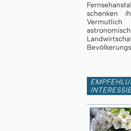
Fernsehans
schenken i
Vermutlic
astronomisch
Landwirtscha
Bevölkerungs
EMPFEHLUN
INTERESSI