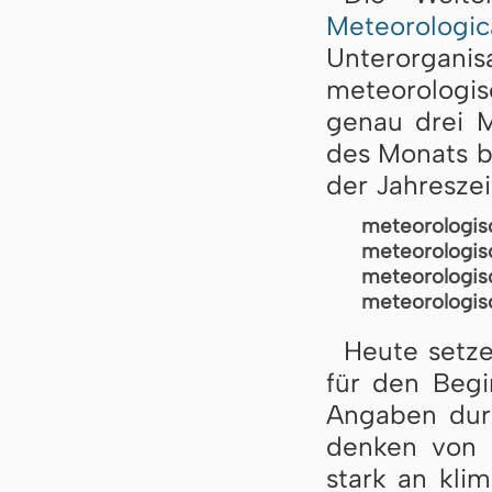
Meteorolo
Unterorga
meteorologis
genau drei 
des Monats b
der Jahreszeit
meteorologisc
meteorologi
meteorologis
meteorologis
Heute setz
für den Begi
Angaben durc
denken von 
stark an klim