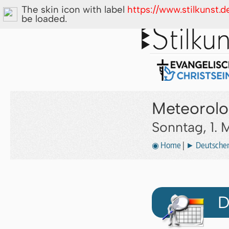
The skin icon with label
https://www.stilkunst.
be loaded.
Meteorolo
Sonntag, 1.
◉ Home
|
► Deutscher 
D