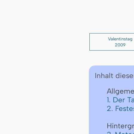
Valentinstag
2009
Inhalt diese
Allgemei
1. Der T
2. Fest
Hinterg