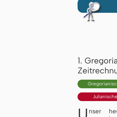
1. Gregori
Zeitrechn
Gregorianis
Julianisch
U
nser he