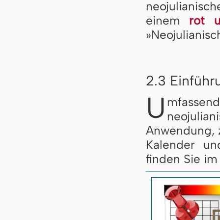
neojulianis
einem
rot 
»Neojulianisc
2.3 Einführ
U
mfassen
neojulia
Anwendung, z
Kalender un
finden Sie im