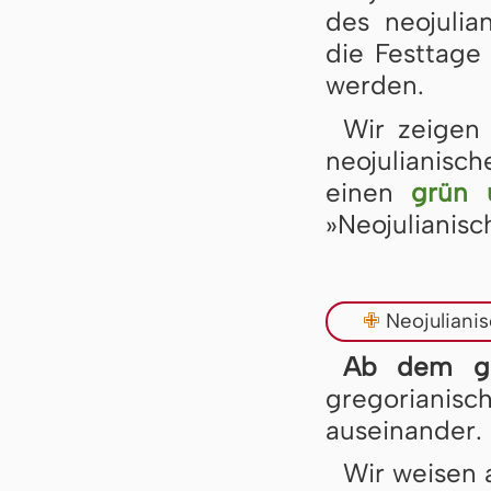
des neojulia
die Festtage
werden.
Wir zeigen
neojulianisc
einen
grün 
»Neojulianisc
✙
Neojuliani
Ab dem gr
gregorianisc
auseinander.
Wir weisen 