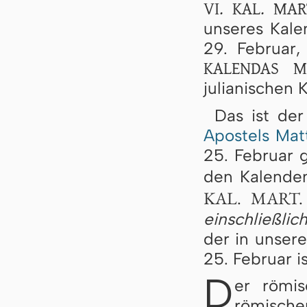
VI. KAL. MAR
unseres Kalen
29. Februar
KALENDAS M
julianischen 
Das ist de
Apostels Mat
25. Februar g
den Kalende
KAL. MART.
einschließlic
der in unser
25. Februar is
D
er römi
römische