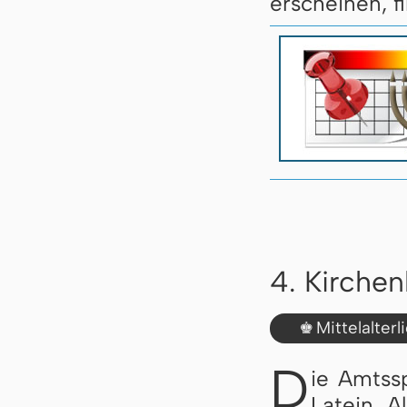
erscheinen, f
4. Kirche
Mittelalter
♚
D
ie Amtss
Latein. A