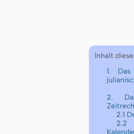
Inhalt diese
1. Das
julianis
2. Da
Zeitrec
2.1 D
2.2 
Kalende