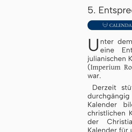
5. Entspr

CALENDA
U
nter dem
eine En
julianischen 
Imperium R
(
war.
Derzeit st
durchgängig
Kalender bi
christlichen
der Christi
Kalender für 