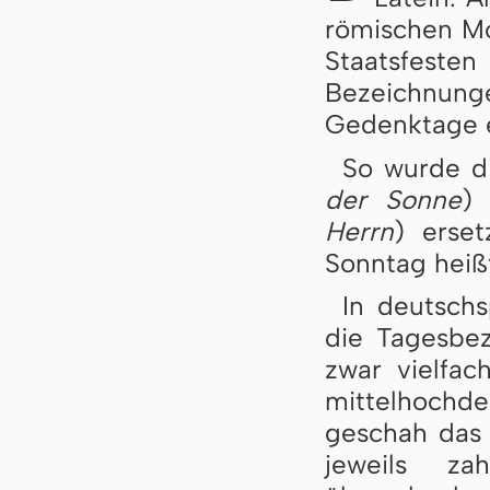
römischen Mo
Staatsfes
Bezeichnun
Gedenktage e
So wurde d
der Sonne
) 
Herrn
) erse
Sonntag heiß
In deutsch
die Tagesbe
zwar vielfac
mittelhoch
geschah das 
jeweils za