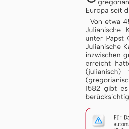
gregoria
Europa seit d
Von etwa 45
Julianische 
unter Papst
Julianische 
inzwischen 
erreicht hat
(julianisch
(gregorianis
1582 gibt es
berücksichtig
Für D
automa