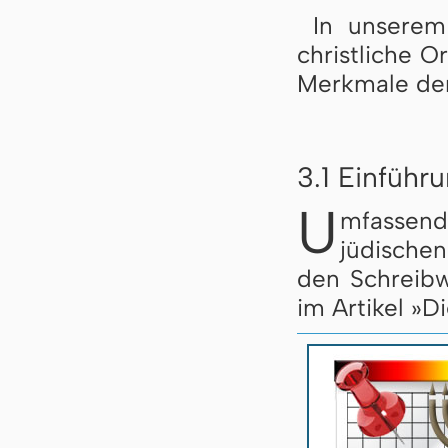
In unserem
christliche O
Merkmale der
3.1 Einführ
U
mfassen
jüdische
den Schreibw
im Artikel »D