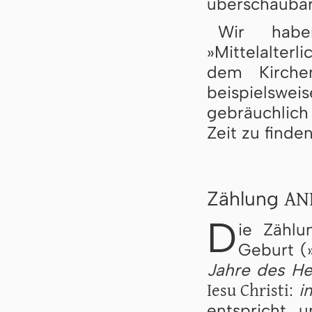
überschaubar
Wir habe
»Mittelalter
dem Kirchen
beispielswe
gebräuchlich
Zeit zu finden
AN
Zählung
D
ie Zählu
Geburt (
Jahre des He
Iesu Christi
:
i
entspricht 