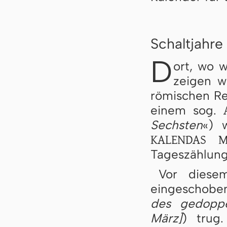
Schaltjahre
D
ort, wo w
zeigen w
römischen Reg
einem sog.
Sechsten
«) 
KALENDAS M
Tageszählung
Vor dies
eingeschoben
des gedoppe
März]
) trug