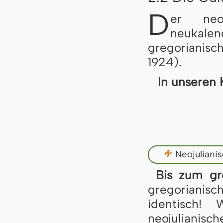
D
er neo
neukale
gregorianisc
1924).
In unseren 
✙
Neojuliani
Bis zum gr
gregoriani
identisch!
neojulianisch