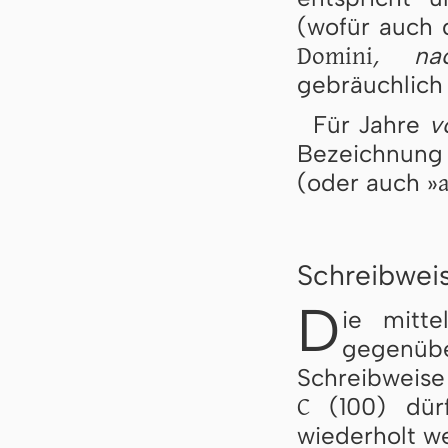
(wofür auch 
Domini
, na
gebräuchlich 
Für Jahre
v
Bezeichnun
a
(oder auch »
Schreibweis
D
ie mitte
gegenü
Schreibweise 
C
(100) dürf
wiederholt w