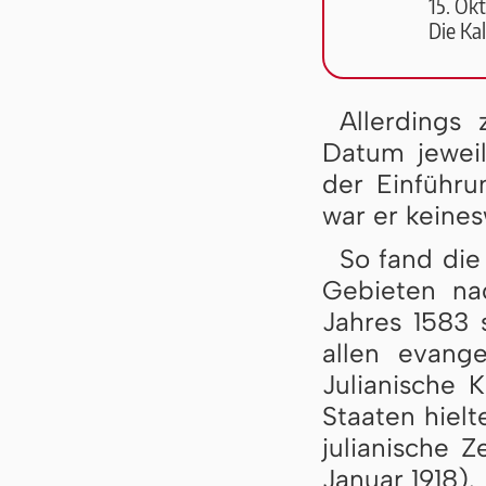
15. Okt
Die Kal
Allerdings 
Datum jewei
der Einführ
war er keines
So fand die
Gebieten na
Jahres 1583 s
allen evang
Julianische K
Staaten hielt
julianische Z
Januar 1918).