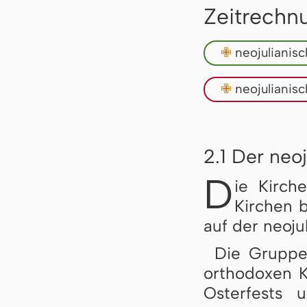
Zeitrechn
✙
neojulianis
✙
neojulianis
2.1 Der neo
D
ie Kirche
Kirchen b
auf der neoju
Die Grupp
orthodoxen K
Osterfests 