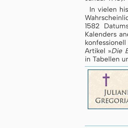
In vielen h
Wahrscheinli
1582 Datums
Kalenders an
konfessione
Artikel »
Die 
in Tabellen u