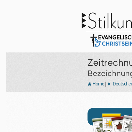
Zeitrechn
Bezeichnung
◉ Home
|
► Deutscher 