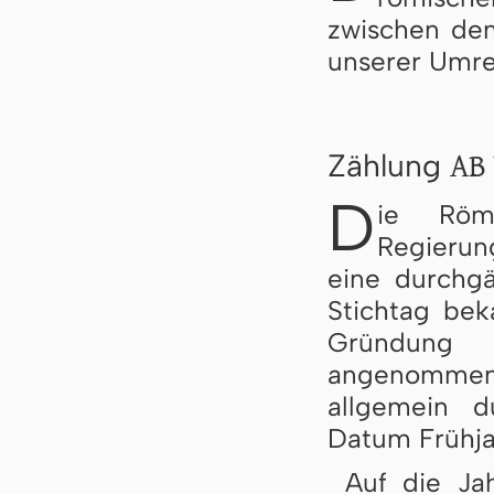
zwischen dem
unserer Umre
AB 
Zählung
D
ie Röm
Regierung
eine durchg
Stichtag be
Gründung 
angenommen 
allgemein d
Datum Frühja
Auf die Ja