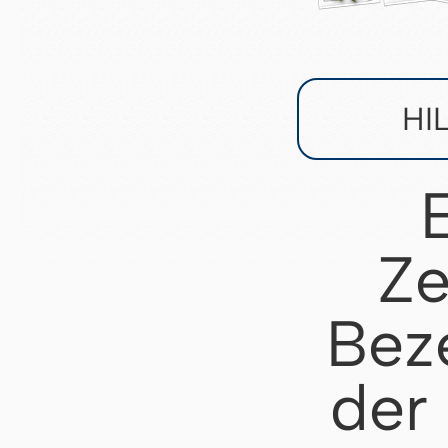
HI
Ze
Bez
der