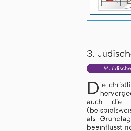
3. Jüdisc
Jüdisch
🕎
D
ie christ
hervorge
auch die f
(beispielswe
als Grundlag
beeinflusst n