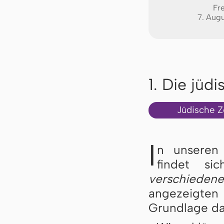
Fre
7. Aug
1. Die jüd
Jüdische Z
I
n unseren 
findet si
verschieden
angezeigten
Grundlage daf