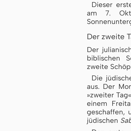
Dieser ers
am 7. Okto
Sonnenunter
Der zweite 
Der julianis
biblischen S
zweite Schöp
Die jüdisc
aus. Der Mo
»zweiter Tag
einem Freit
geschaffen,
jüdischen
Sa