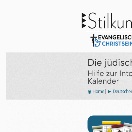
Die jüdis
Hilfe zur In
Kalender
◉ Home
|
► Deutscher 