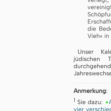
vereinig
Schöpf
Erschaff
die Bed
Vieh« in
Unser Kal
jüdischen 
durchgehend
Jahreswechse
Anmerkung
:
1
Sie dazu:
vier verschi