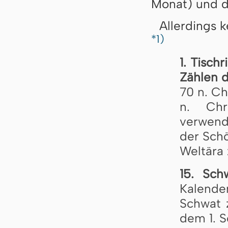
Monat) und de
Allerdings 
*1)
1. Tischr
Zählen d
70 n. Ch
n. Chr
verwend
der Sch
Weltära z
15. Sch
Kalende
Schwat z
dem 1. S