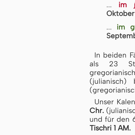
...
im j
Oktober 
...
im g
Septembe
In beiden Fä
als 23 St
gregorianisc
(julianisch
(gregorianisc
Unser Kalen
Chr.
(juliani
und für den 
Tischri 1 AM.