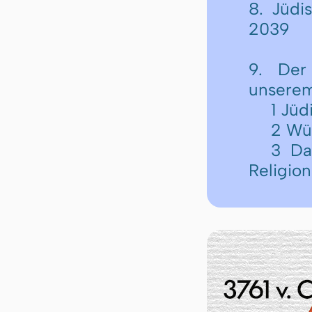
8. Jüdi
2039
9. Der
unserem
1 Jü
2 Wü
3 Da
Religion