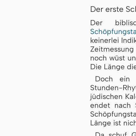
Der erste S
Der bibl
Schöpfungst
keinerlei Ind
Zeitmessung 
noch wüst und
Die Länge die
Doch ein 
Stunden-Rhy
jüdischen Ka
endet nach 
Schöpfungsta
Länge ist ni
Da schuf G