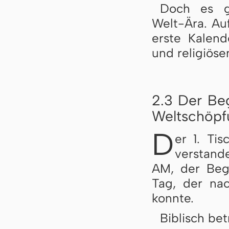
Doch es gi
Welt-Ära. Auf
erste Kalend
und religiöse
2.3 Der Be
Weltschöpf
D
er 1. Ti
verstand
AM, der Begi
Tag, der nac
konnte.
Biblisch bet