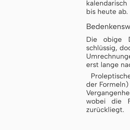
kalendarisch
bis heute ab.
Bedenkensw
Die obige D
schlüssig, d
Umrechnunge
erst lange n
Proleptisc
der Formeln) 
Vergangenhei
wobei die 
zurückliegt.