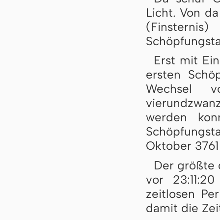
Licht. Von d
(Finsternis
Schöpfungst
Erst mit Ei
ersten Schö
Wechsel v
vierundzwanz
werden konn
Schöpfungstag
Oktober 3761 
Der größte d
vor 23:11:2
zeitlosen Pe
damit die Zei