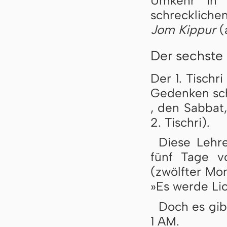
Umkehr in 
schrecklich
Jom Kippur
(a
Der sechste
Der 1. Tischr
Gedenken sch
, den Sabbat,
2. Tischri).
Diese Lehr
fünf Tage vo
(zwölfter Mo
»Es werde Lic
Doch es gib
1 AM.