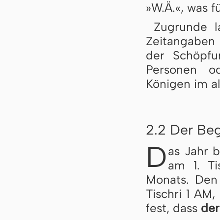
»W.Ä.«, was f
Zugrunde l
Zeitangaben 
der Schöpfu
Personen o
Königen im al
2.2 Der Beg
D
as Jahr 
am 1. Ti
Monats. Den 
Tischri 1 AM,
fest, dass
der