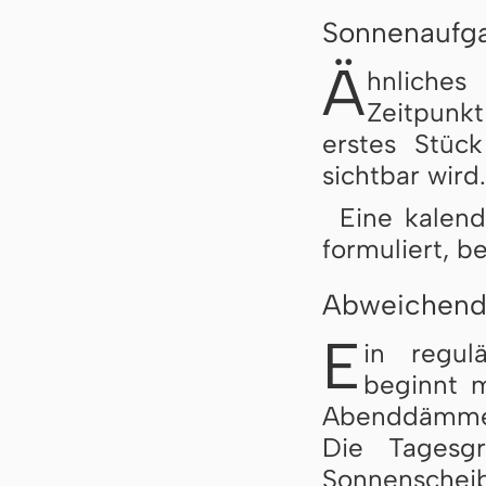
Sonnenaufg
Ä
hnliches
Zeitpunk
erstes Stüc
sichtbar wird.
Eine kalen
formuliert, b
Abweichend
E
in regul
beginnt m
Abenddämme
Die Tagesg
Sonnensch