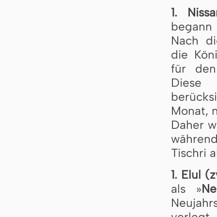
1. Niss
begann 
Nach d
die Köni
für den
Diese
berücksi
Monat, n
Daher wi
während
Tischri 
1. Elul 
als »
Ne
Neujahr
verlegt