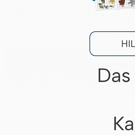
HI
Das
Ka