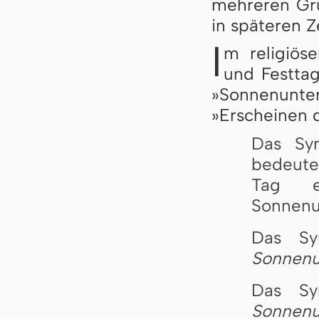
mehreren Grü
in späteren Z
I
m religiös
und Festta
»Sonnenunt
»Erscheinen d
Das S
bedeute
Tag e
Sonnenu
Das S
Sonnenu
Das S
Sonnen