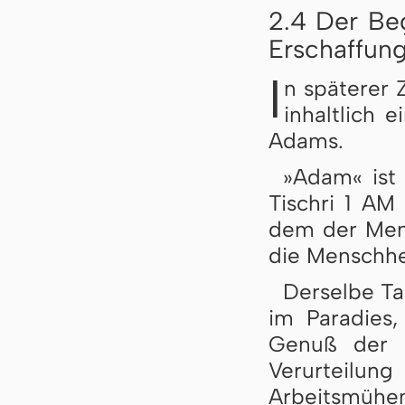
2.4 Der Be
Erschaffun
I
n späterer 
inhaltlich 
Adams.
»Adam« ist 
Tischri 1 AM 
dem der Mens
die Menschhei
Derselbe Ta
im Paradies
Genuß der 
Verurteilun
Arbeitsmühen