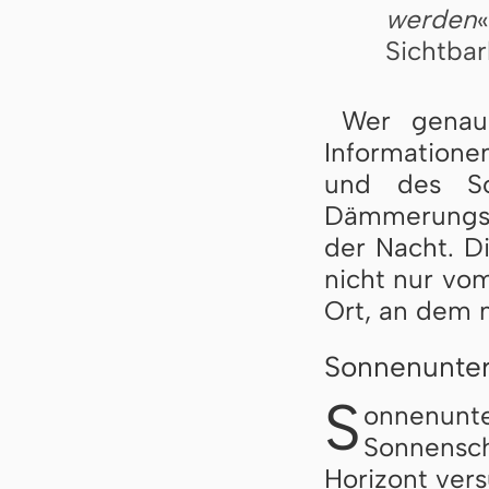
werden
Sichtbar
Wer genaue
Informatione
und des So
Dämmerungsz
der Nacht. Di
nicht nur vo
Ort, an dem m
Sonnenunte
S
onnenun
Sonnens
Horizont vers