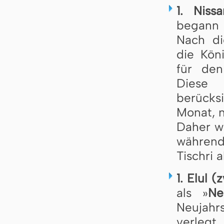
1. Niss
begann 
Nach d
die Köni
für den
Diese
berücksi
Monat, n
Daher wi
während
Tischri 
1. Elul 
als »
Ne
Neujahr
verlegt