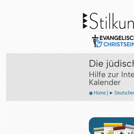
Die jüdis
Hilfe zur In
Kalender
◉ Home
|
► Deutscher 