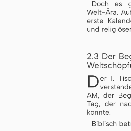
Doch es gi
Welt-Ära. Auf
erste Kalend
und religiöse
2.3 Der Be
Weltschöpf
D
er 1. Ti
verstand
AM, der Begi
Tag, der nac
konnte.
Biblisch bet