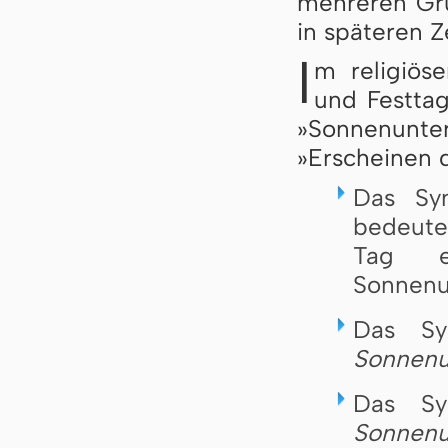
mehreren Grü
in späteren Z
I
m religiös
und Festta
»Sonnenunt
»Erscheinen d
Das S
bedeute
Tag e
Sonnenu
Das S
Sonnenu
Das S
Sonnen