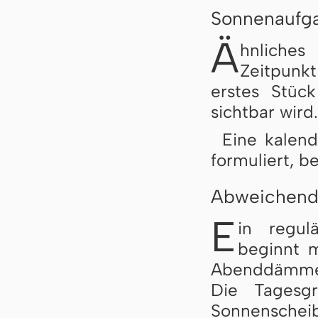
Sonnenaufg
Ä
hnliches
Zeitpunk
erstes Stüc
sichtbar wird.
Eine kalen
formuliert, b
Abweichend
E
in regul
beginnt m
Abenddämme
Die Tagesg
Sonnensch