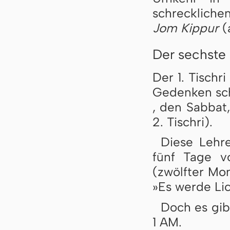
schrecklich
Jom Kippur
(a
Der sechste
Der 1. Tischr
Gedenken sch
, den Sabbat,
2. Tischri).
Diese Lehr
fünf Tage vo
(zwölfter Mo
»Es werde Lic
Doch es gib
1 AM.