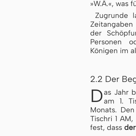
»W.Ä.«, was f
Zugrunde l
Zeitangaben 
der Schöpfu
Personen o
Königen im al
2.2 Der Beg
D
as Jahr 
am 1. Ti
Monats. Den 
Tischri 1 AM,
fest, dass
der