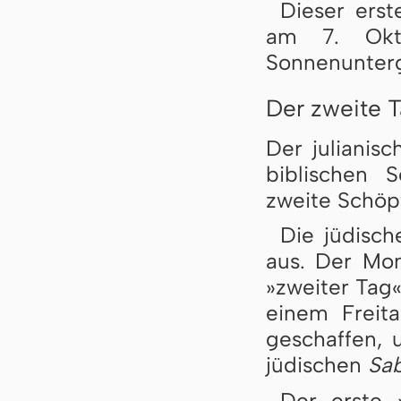
Dieser ers
am 7. Okto
Sonnenunter
Der zweite 
Der julianis
biblischen S
zweite Schöp
Die jüdisc
aus. Der Mo
»zweiter Tag
einem Freit
geschaffen,
jüdischen
Sa
Der erste 