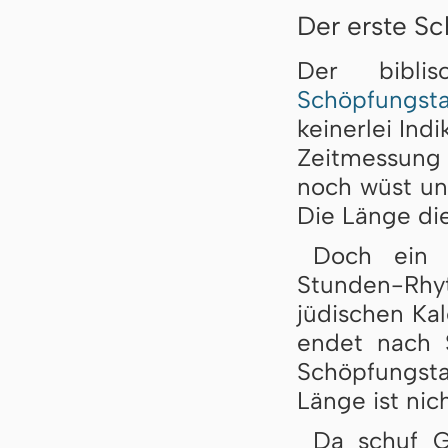
Der erste S
Der bibl
Schöpfungst
keinerlei Ind
Zeitmessung 
noch wüst und
Die Länge die
Doch ein 
Stunden-Rhy
jüdischen Ka
endet nach 
Schöpfungsta
Länge ist ni
Da schuf G