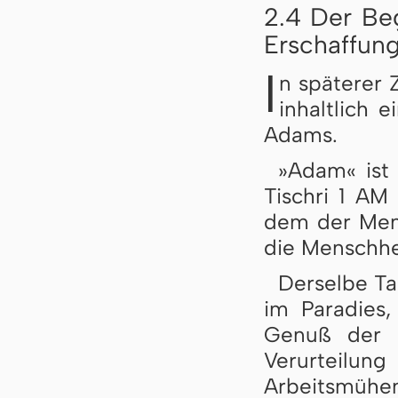
2.4 Der Be
Erschaffun
I
n späterer 
inhaltlich 
Adams.
»Adam« ist 
Tischri 1 AM 
dem der Mens
die Menschhei
Derselbe Ta
im Paradies
Genuß der 
Verurteilun
Arbeitsmühen