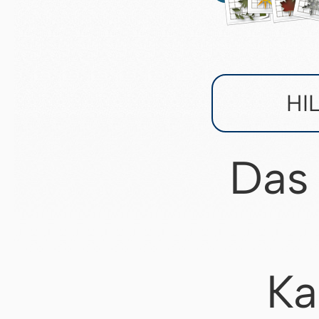
HI
Das
Ka