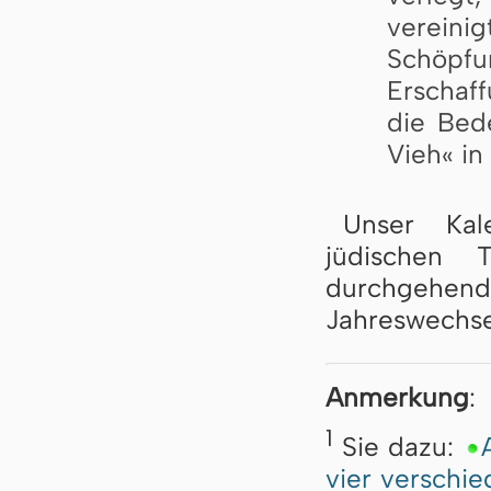
vereinig
Schöpf
Erschaff
die Bed
Vieh« in
Unser Kal
jüdischen 
durchgehend
Jahreswechse
Anmerkung
:
1
Sie dazu:
vier verschi