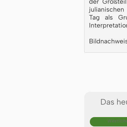
der Großtei
julianischen
Tag als Gr
Interpretatio
Bildnachwei
Das heu
Westlich