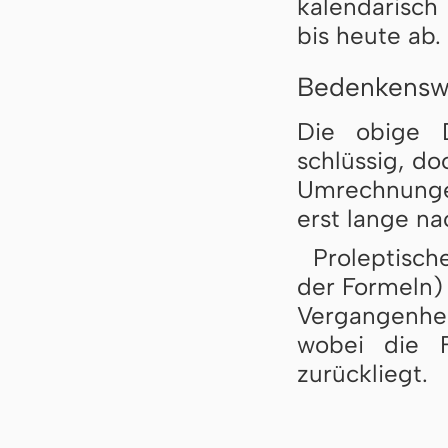
kalendarisch
bis heute ab.
Bedenkensw
Die obige D
schlüssig, d
Umrechnunge
erst lange n
Proleptisc
der Formeln) 
Vergangenhei
wobei die 
zurückliegt.