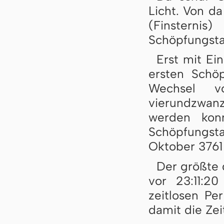
Licht. Von d
(Finsternis
Schöpfungst
Erst mit Ei
ersten Schö
Wechsel v
vierundzwanz
werden konn
Schöpfungstag
Oktober 3761 
Der größte d
vor 23:11:2
zeitlosen Pe
damit die Zei