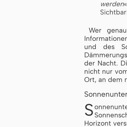
werden
Sichtbar
Wer genaue
Informatione
und des So
Dämmerungsz
der Nacht. Di
nicht nur vo
Ort, an dem m
Sonnenunte
S
onnenun
Sonnens
Horizont vers