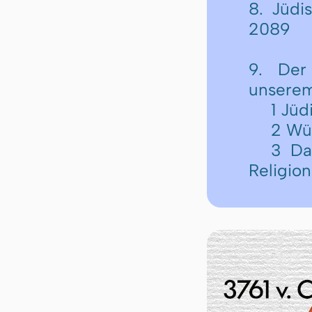
8. Jüdi
2089
9. Der
unserem
1 Jü
2 Wü
3 Da
Religion