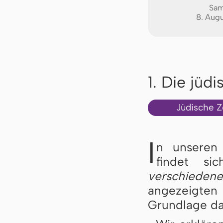
Sam
8. Aug
1. Die jüd
Jüdische Z
I
n unseren 
findet si
verschieden
angezeigten
Grundlage daf