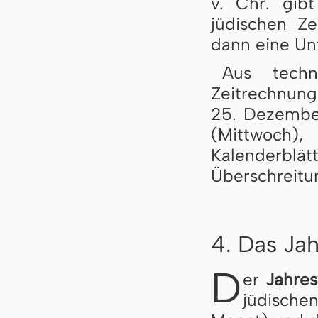
v. Chr. gib
jüdischen Ze
dann eine Un
Aus techn
Zeitrechnung
25. Dezembe
(Mittwoch
Kalenderbl
Überschreitun
4. Das Jah
D
er
Jahre
jüdische