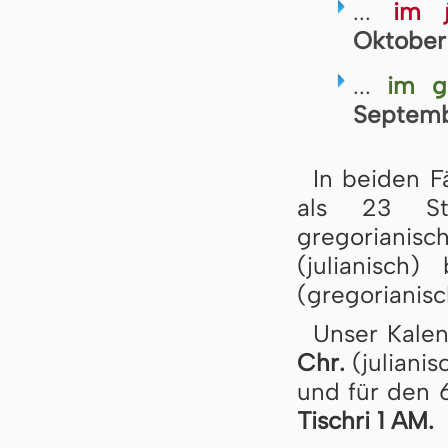
...
im j
Oktober 
...
im g
Septembe
In beiden Fä
als 23 St
gregorianisc
(julianisch
(gregorianisc
Unser Kalen
Chr.
(juliani
und für den 
Tischri 1 AM.