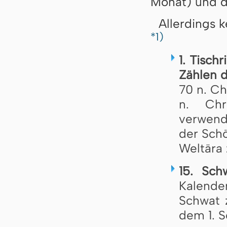
Monat) und de
Allerdings 
*1)
1. Tischr
Zählen d
70 n. Ch
n. Chr
verwend
der Sch
Weltära z
15. Sch
Kalende
Schwat z
dem 1. S