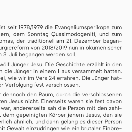
st seit 1978/1979 die Evan­ge­li­ums­pe­ri­ko­pe zum
tern, dem Sonntag Quasimodogeniti, und zum
mas, der tra­di­ti­o­nell am 21. De­zem­ber be­gan­
tur­gie­re­form von 2018/2019 nun in öku­me­ni­scher
 3. Juli be­gan­gen wer­den soll.
lf Jün­ger Je­su. Die Ge­schich­te er­zählt in den
h die Jün­ger in ei­nem Haus ver­sam­melt hat­ten.
i, wie wir im Vers 24 er­fah­ren. Die Jün­ger hat­
 Ver­fol­gung fest ver­schlos­sen.
 den­noch den Raum, durch die ver­schlos­se­nen
ten Je­sus nicht. Ei­ner­seits wa­ren sie fest da­von
 war, an­de­rer­seits sah die Per­son mit den zahl­
it dem ge­pei­nig­ten Kör­per je­nem Je­sus, den sie
r­lich ähn­lich, und dann ge­lang es die­ser Per­son
Ge­walt ein­zu­drin­gen wie ein bru­ta­ler Ein­bre­