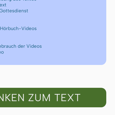
ext
Got­tes­dienst
n Hörbuch-Videos
ebrauch der Videos
eo
NKEN ZUM TEXT