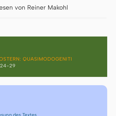
esen von Reiner Makohl
 OSTERN: QUASIMODOGENITI
]24-29
esung des Textes