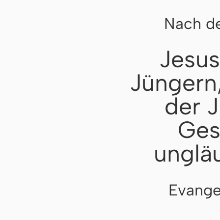
Nach de
Jesus
Jüngern
der 
Ges
unglä
Evange