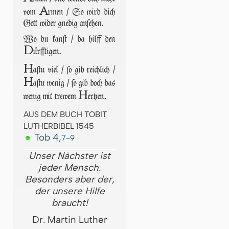
A
vom
rmen / So wird dich
Gott wider gnedig anſehen.
Wo du kanſt / da hilff den
D
ürfftigen.
H
aſtu viel / ſo gib reichlich /
H
aſtu wenig / ſo gib doch das
H
wenig mit trewem
ertzen.
AUS DEM BUCH TOBIT
LUTHERBIBEL 1545
Tob 4,
7-9
Unser Nächster ist
jeder Mensch.
Besonders aber der,
der unsere Hilfe
braucht!
Dr. Martin Luther