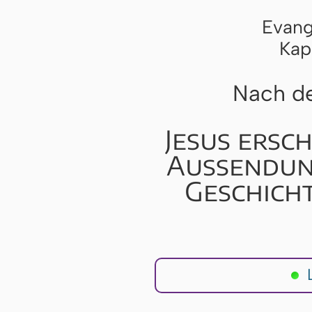
Evang
Kap
Nach de
Jesus ersch
Aussendung
Geschich
L