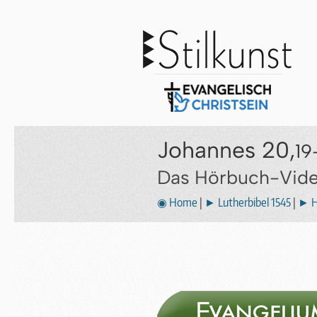
Johannes 20,
19
Das Hörbuch-Video
◉ Home
|
► Lutherbibel 1545
|
► H