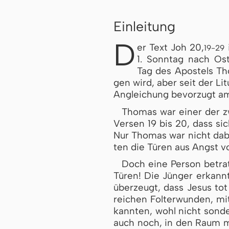
Einleitung
D
er Text Joh 20,
i
19-29
1. Sonntag nach Os
Tag des Apos­tels Tho­
gen wird, aber seit der Li­
An­glei­chung be­vor­zugt am
Thomas war einer der zwö
Ver­sen 19 bis 20, dass sic
Nur Thomas war nicht da­be
ten die Tü­ren aus Angst vor
Doch eine Person betrat
Tü­ren! Die Jün­ger er­kann­
über­zeugt, dass Je­sus tot
rei­chen Fol­ter­wun­den, m
kann­ten, wohl nicht son­de
auch noch, in den Raum mit 