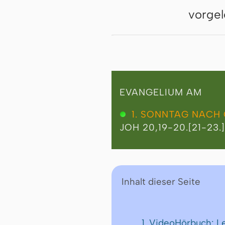
vorgel
EVANGELIUM AM
1. SONNTAG NACH
JOH 20,19-20.[21-23.
Inhalt dieser Seite
1. VideoHörbuch: L