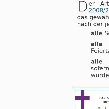
D
er Ar
2008/
das gewähl
nach der j
alle
So
alle
e
Feier
alle
e
sofe
wurde