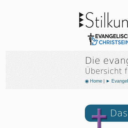
Die evan
Übersicht 
◉ Home
|
► Evangeli
Das