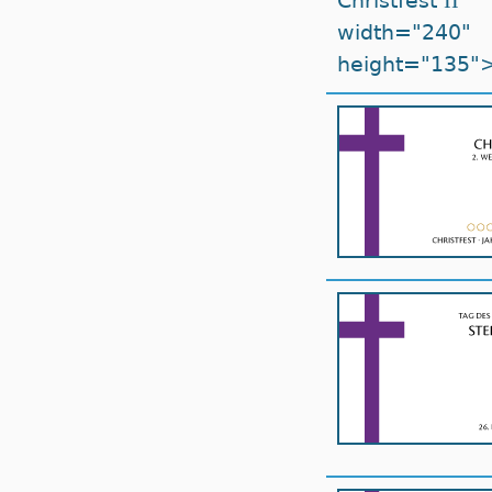
Christfest
"
width="240"
height="135"