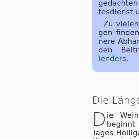
ge­dacht­en
tes­dienst 
Zu vielen
gen fin­den 
ne­re Ab­h
den Bei­
lenders.
Die Läng
D
ie Weih
beginnt
Tages Heili