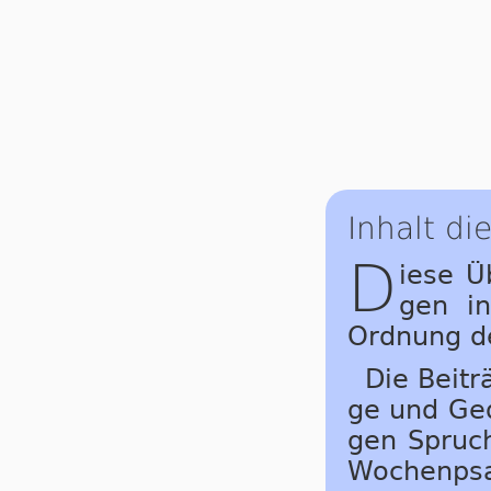
Inhalt di
D
iese Üb
gen in
Ord­nung de
Die Beiträ
ge und Ge­d
gen Spruch
Wo­chen­psa