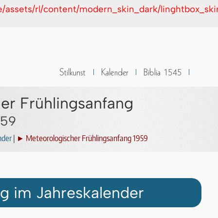
de/assets/rl/content/modern_skin_dark/linghtbox_sk
er Frühlingsanfang
959
nder
|
► Meteorologischer Frühlingsanfang 1959
g im Jahreskalender