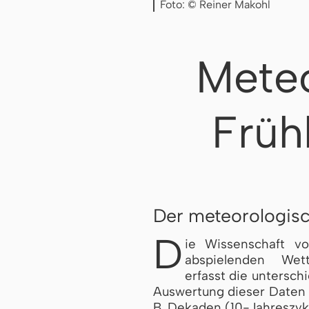
Foto: © Reiner Makohl
Meteo
Früh
Der meteorologisc
D
ie Wissenschaft v
abspielenden Wet
erfasst die untersch
Auswertung dieser Daten 
B. Dekaden (10-Jahreszykl