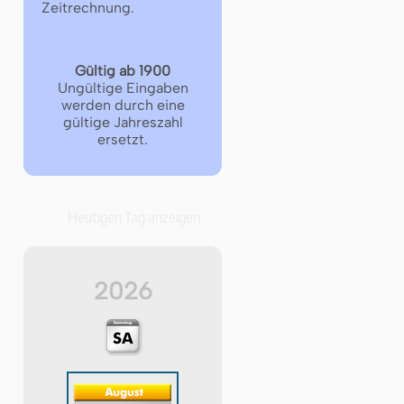
Zeitrechnung.
Gültig ab 1900
Ungültige Eingaben
werden durch eine
gültige Jahreszahl
ersetzt.
Heutigen Tag anzeigen
2026