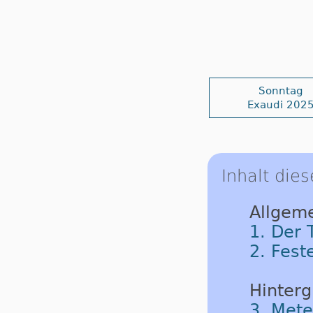
Sonntag
Exaudi 202
Inhalt dies
Allgeme
1. Der 
2. Fest
Hinterg
3. Met