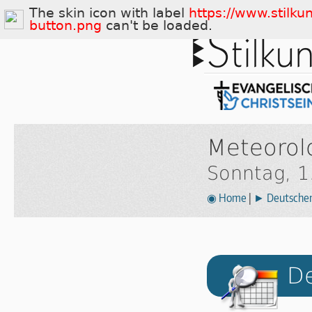
The skin icon with label
https://www.stilku
button.png
can't be loaded.
Meteorol
Sonntag, 1
◉ Home
|
► Deutscher 
De