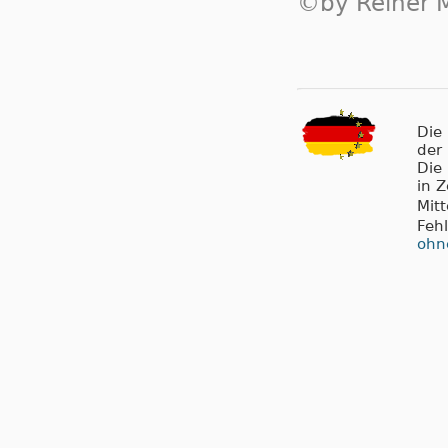
©by Reiner M
Die
der
Die
in 
Mit
Feh
ohn