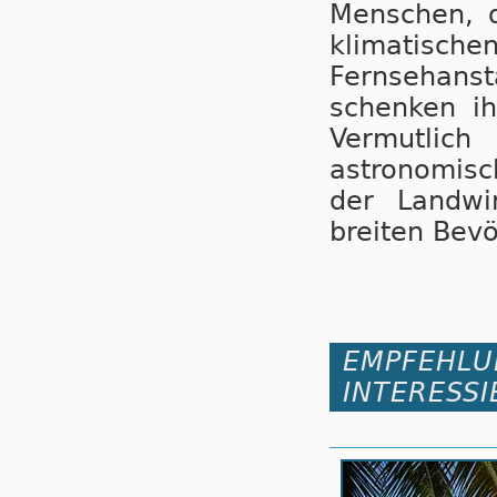
Menschen, d
klimatisch
Fernsehans
schenken i
Vermutlic
astronomisc
der Landwir
breiten Bevö
EMPFEHLU
INTERESSI