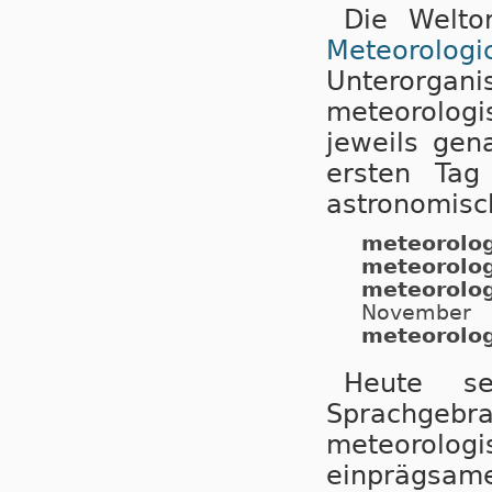
Die Weltor
Meteorolo
Unterorga
meteorolog
jeweils gen
ersten Ta
astronomisch
meteorolog
meteorolo
meteorolo
November
meteorolog
Heute s
Sprachgebra
meteorolo
einprägsa