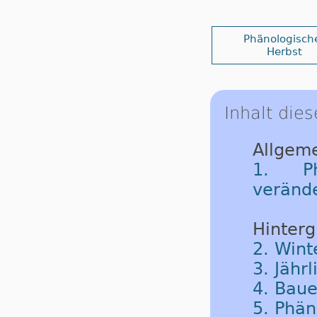
Phänologisch
Herbst
Inhalt dies
Allgeme
1. Ph
veränd
Hinterg
2. Wint
3. Jäh
4. Baue
5. Phän