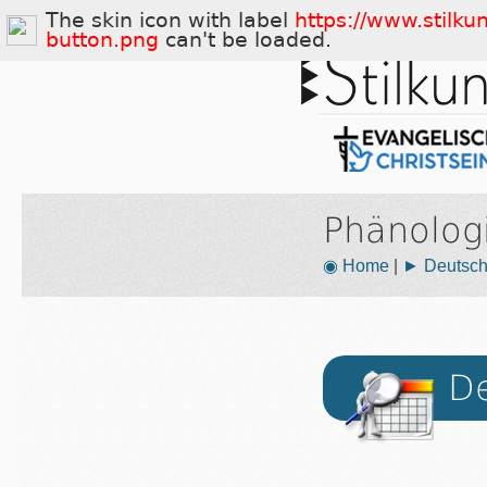
The skin icon with label
https://www.stilku
button.png
can't be loaded.
Phänolog
◉ Home
|
► Deutsch
De