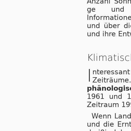
Anzahl Sonne
ge und Wi
Information
und über di
und ihre Ent­
Klimatis
I
nteressan
Zeiträum
phänologi
1961 und 19
Zeitraum 199
Wenn Landw
und die Ernt