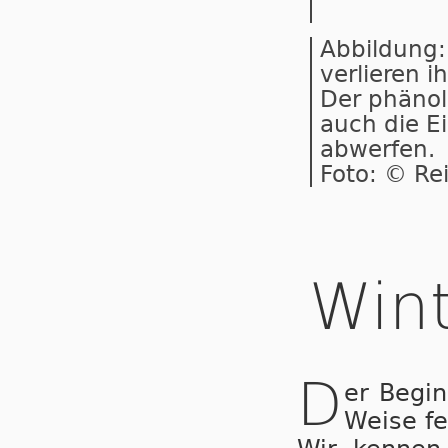
Abbildung:
verlieren i
Der phänol
auch die E
abwerfen.
Foto: © Re
Wint
D
er Begin
Weise fe