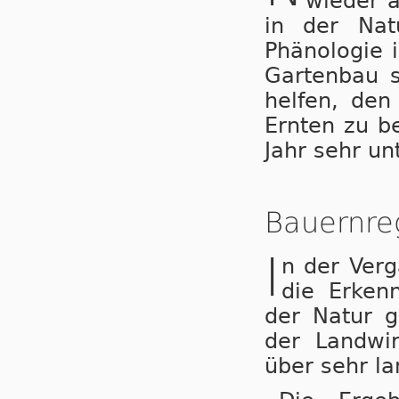
wieder a
in der Nat
Phänologie i
Gartenbau s
hel­fen, den
Ernten zu b
Jahr sehr un
Bauernre
I
n der Verg
die Erkenn
der Natur g
der Landwir
über sehr l