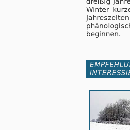
dreißig Jahr
Winter kürze
Jahreszei
phänologisc
beginnen.
EMPFEHLU
INTERESSI