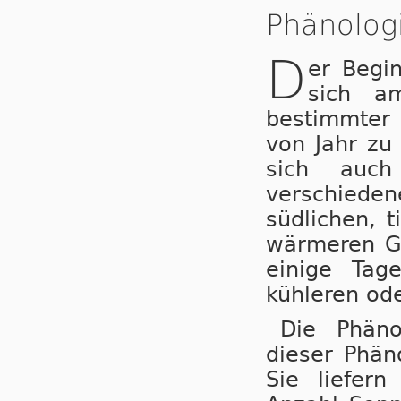
Phänologi
D
er Begin
sich a
bestimmter
von Jahr zu
sich auch
verschiede
südlichen, t
wärmeren Ge
einige Tage
kühleren od
Die Phäno
dieser Phän
Sie liefer