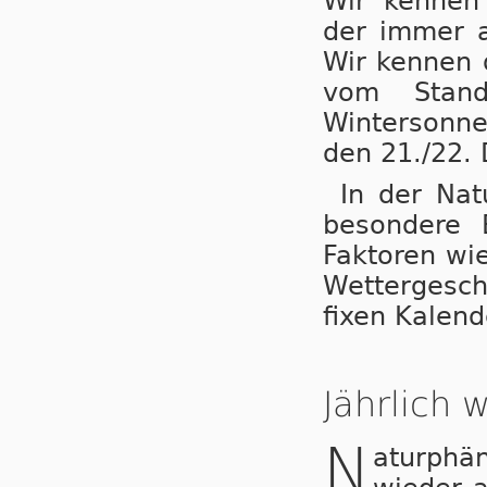
Wir ken­ne
der immer a
Wir ken­nen
vom Stan
Wintersonn
den 21./22. 
In der Nat
besondere 
Faktoren wi
Wettergesc
fixen Kalen
Jährlich
N
aturphä