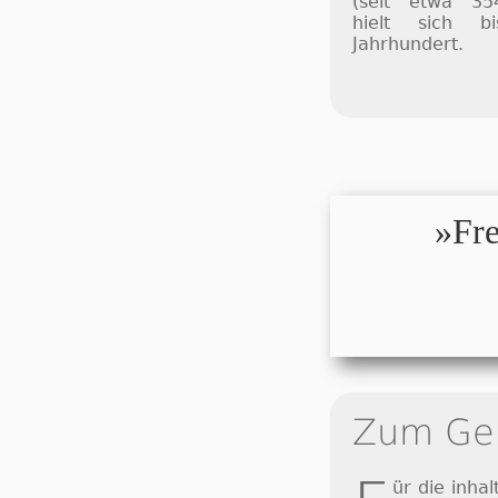
(seit etwa 354 
hielt sich 
Jahrhundert.
»Fre
Zum Ge
ür die in­halt