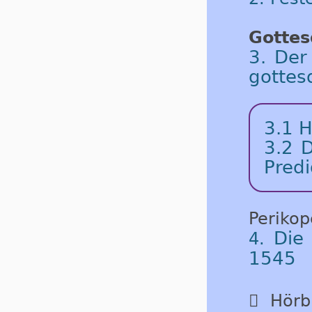
Gottes
3. Der
gottes
3.1 H
3.2 D
Predi
Periko
Die
4.
1545

Hörbu