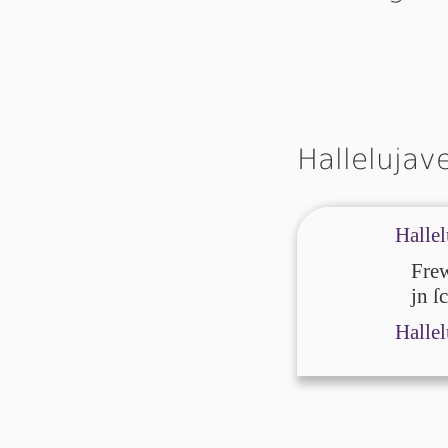
Hallelujav
Hallel
Frew
jn ſ
Hallel