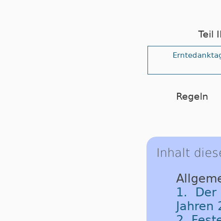
Teil
Erntedankta
Regeln
Inhalt dies
Allgeme
1. Der
Jahren 
2. Fest