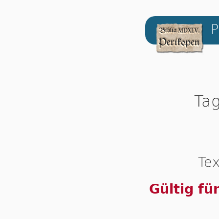
P
Tag
Tex
Gültig fü