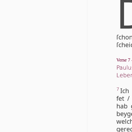
ſchon
ſchei­
Verse 7 
Paulu
Lebe
Ich
7
fet /
hab g
bey­g
wel­c
ge­re