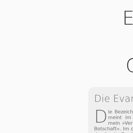
E
Die Eva
D
ie Bezeich
meint im 
mein »Ver­
Bot­schaft«. Im ch