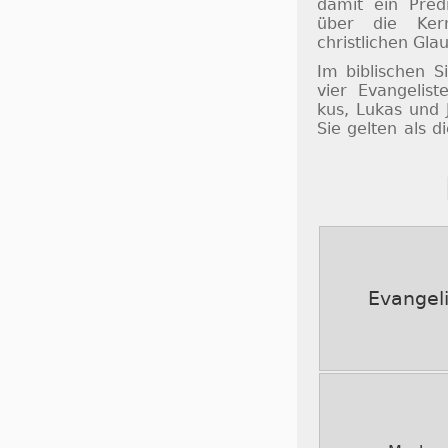
da­mit ein Pre­d
über die Kern­
christ­li­chen Gla
Im bib­li­schen 
vier Evan­ge­lis
kus, Lu­kas und 
Sie gel­ten als d
Evangeli