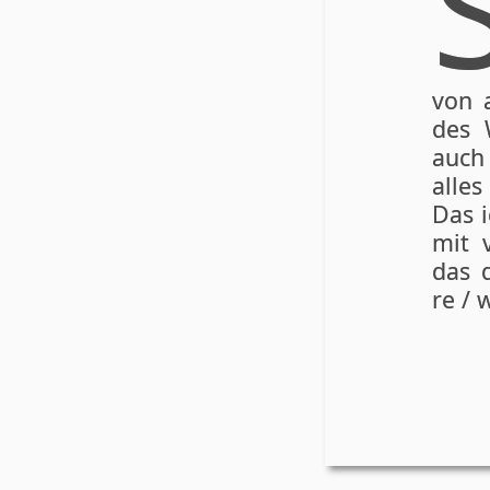
von a
des 
auch 
alles
Das i
mit v
das d
re / w