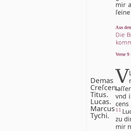
mir a
ſei­n
Aus dem
Die B
kom
Verse 9 
V
Demas
Creſcen.
laſ­ſ
Titus.
vnd i
Lucas.
cens 
Marcus
Lu­
11
Tychi.
zu di
mir n