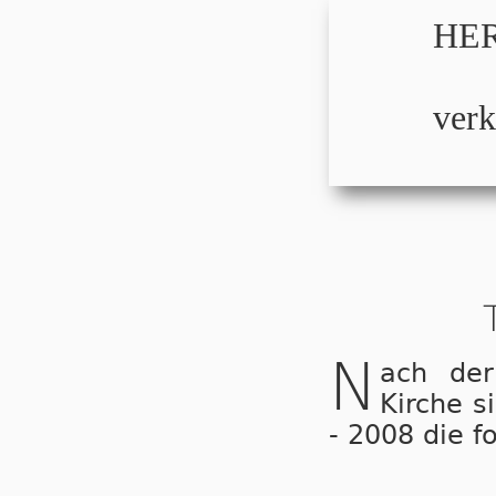
HER
verk
N
ach der
Kirche s
- 2008 die f