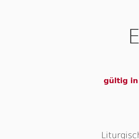
E
gültig i
Liturgis