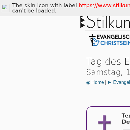
The skin icon with label
https://www.stilku
can't be loaded.
Tag des 
Samstag, 1
◉ Home
|
► Evangeli
Te
De