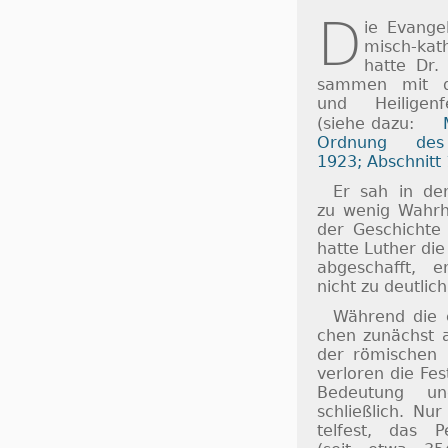
D
ie Evan­ge­
misch-ka­t
hatte Dr.
sam­men mit den
und Hei­li­gen­
(siehe dazu:
M
Ord­nung des G
1923; Ab­schnitt
Er sah in den 
zu we­nig Wahr­
der Ge­schich­t
hatte Luther die F
ab­ge­schafft, 
nicht zu deut­lich
Während die ev
chen zu­nächst a
der rö­mi­schen K
ver­lo­ren die Fe
Be­deu­tung un
schließ­lich. Nur
tel­fest, das P