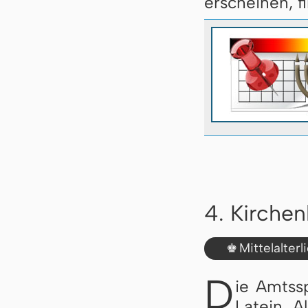
erscheinen, f
4. Kirche
Mittelalter
♚
D
ie Amtss
Latein. A