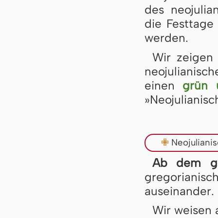
des neojulia
die Festtage
werden.
Wir zeigen
neojulianisc
einen
grün 
»Neojulianisc
✙
Neojuliani
Ab dem gr
gregorianisc
auseinander.
Wir weisen 