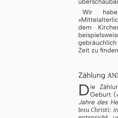
überschaubar
Wir habe
»Mittelalter
dem Kirchen
beispielswe
gebräuchlich
Zeit zu finden
AN
Zählung
D
ie Zählu
Geburt (
Jahre des He
Iesu Christi
:
i
entspricht 