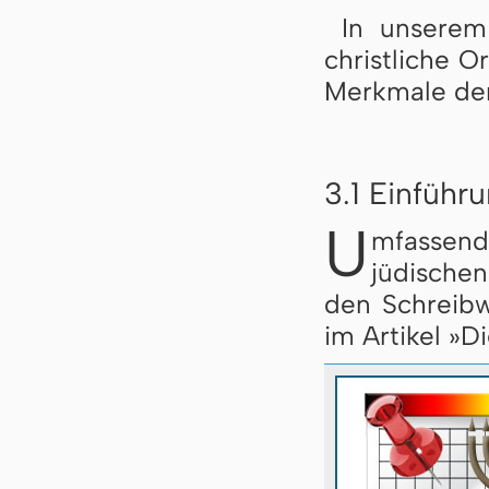
In unserem
christliche O
Merkmale der
3.1 Einführ
U
mfassen
jüdische
den Schreibw
im Artikel »D