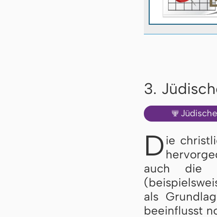
3. Jüdisc
Jüdisch
🕎
D
ie christ
hervorge
auch die f
(beispielswe
als Grundlag
beeinflusst n