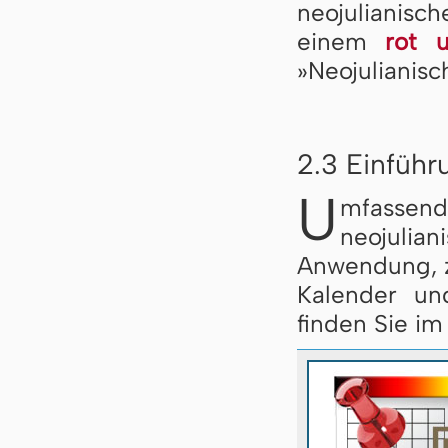
neojulianis
einem
rot 
»Neojulianisc
2.3 Einführ
U
mfassen
neojulia
Anwendung, z
Kalender un
finden Sie im