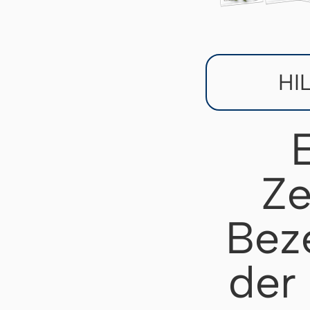
HI
Ze
Bez
der