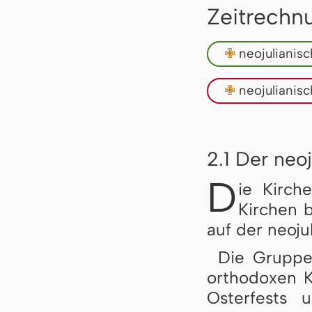
Zeitrechn
✙
neojulianis
✙
neojulianis
2.1 Der neo
D
ie Kirche
Kirchen b
auf der neoju
Die Grupp
orthodoxen K
Osterfests 