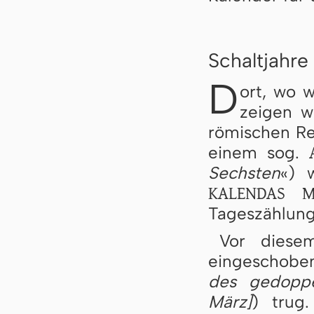
Schaltjahre
D
ort, wo w
zeigen w
römischen Reg
einem sog.
Sechsten
«) 
KALENDAS M
Tageszählung
Vor dies
eingeschoben
des gedoppe
März]
) trug