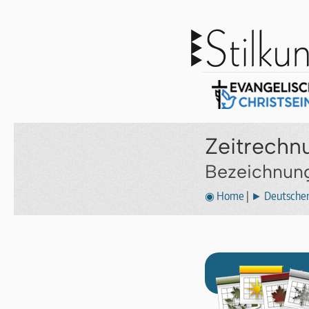
Zeitrechn
Bezeichnung
◉ Home
|
► Deutscher 