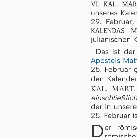
VI. KAL. MAR
unseres Kalen
29. Februar
KALENDAS M
julianischen 
Das ist de
Apostels Mat
25. Februar g
den Kalende
KAL. MART.
einschließlic
der in unser
25. Februar is
D
er römi
römische