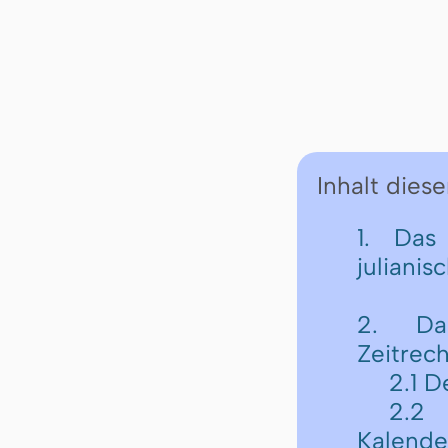
Inhalt diese
1. Das
julianis
2. Da
Zeitrec
2.1 D
2.2 
Kalende