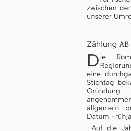
zwischen dem
unserer Umre
AB 
Zählung
D
ie Röm
Regierung
eine durchg
Stichtag be
Gründung 
angenommen 
allgemein d
Datum Frühja
Auf die Ja