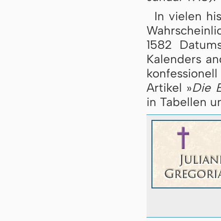
In vielen h
Wahrscheinli
1582 Datums
Kalenders an
konfessione
Artikel »
Die 
in Tabellen u