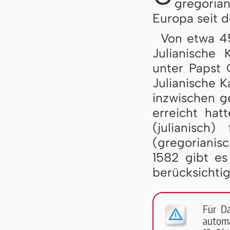
gregoria
Europa seit d
Von etwa 45
Julianische 
unter Papst
Julianische 
inzwischen 
erreicht hat
(julianisch
(gregorianis
1582 gibt es
berücksichtig
Für D
automa