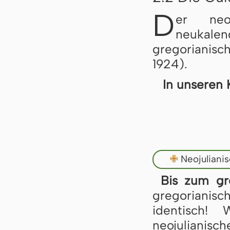
D
er neo
neukale
gregorianisc
1924).
In unseren 
✙
Neojuliani
Bis zum gr
gregoriani
identisch!
neojulianisch