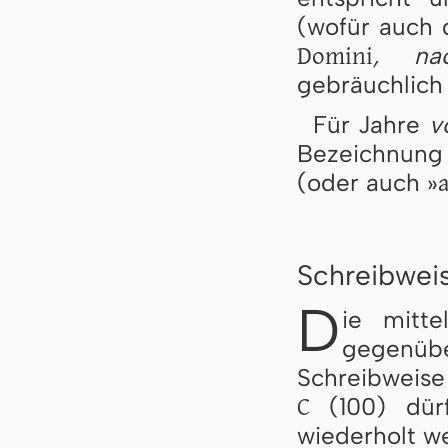
(wofür auch 
Domini
, na
gebräuchlich 
Für Jahre
v
Bezeichnun
a
(oder auch »
Schreibweis
D
ie mitte
gegenü
Schreibweise 
C
(100) dürf
wiederholt w