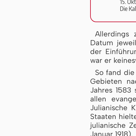
15. Okt
Die Kal
Allerdings 
Datum jewei
der Einführ
war er keines
So fand die
Gebieten na
Jahres 1583 s
allen evang
Julianische K
Staaten hielt
julianische Z
Januar 1918).