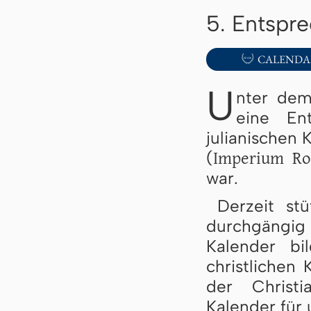
5. Entspr

CALENDA
U
nter dem
eine En
julianischen 
Imperium R
(
war.
Derzeit st
durchgängig
Kalender bi
christlichen
der Christi
Kalender für 