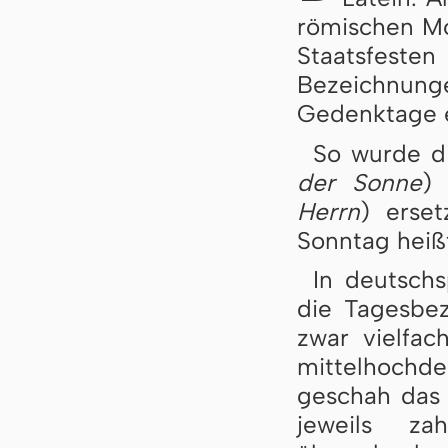
römischen Mo
Staatsfes
Bezeichnun
Gedenktage e
So wurde d
der Sonne
) 
Herrn
) erse
Sonntag heiß
In deutsch
die Tagesbe
zwar vielfac
mittelhoch
geschah das 
jeweils za