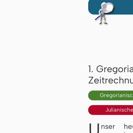
1. Gregori
Zeitrechn
Gregorianis
Julianisch
U
nser he