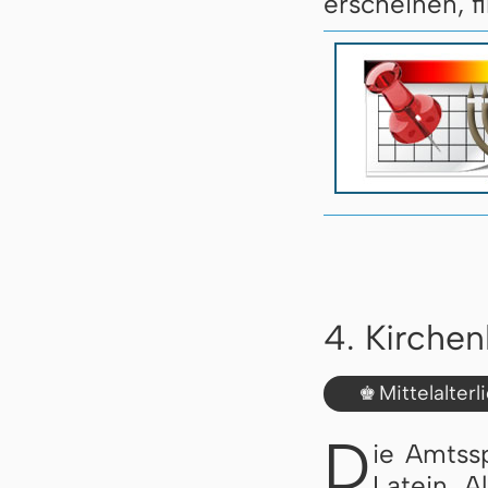
erscheinen, f
4. Kirche
Mittelalter
♚
D
ie Amtss
Latein. A