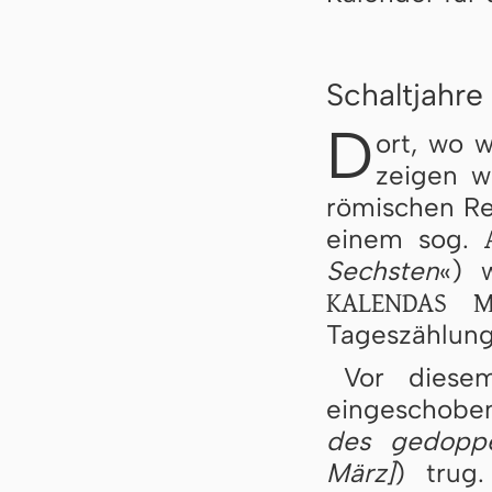
Schaltjahre
D
ort, wo w
zeigen w
römischen Reg
einem sog.
Sechsten
«) 
KALENDAS M
Tageszählung
Vor dies
eingeschoben
des gedoppe
März]
) trug