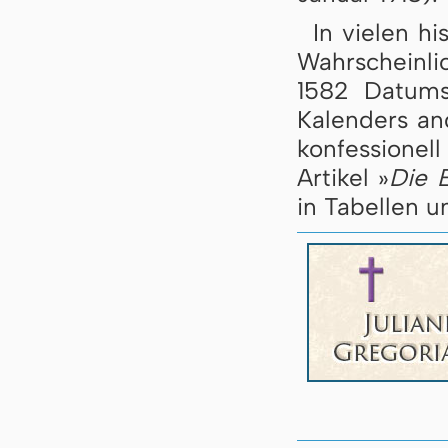
In vielen h
Wahrscheinli
1582 Datums
Kalenders an
konfessione
Artikel »
Die 
in Tabellen u