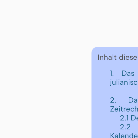
Inhalt diese
1. Das
julianis
2. Da
Zeitrec
2.1 D
2.2 
Kalende