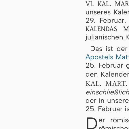
VI. KAL. MAR
unseres Kalen
29. Februar
KALENDAS M
julianischen 
Das ist de
Apostels Mat
25. Februar g
den Kalende
KAL. MART.
einschließlic
der in unser
25. Februar is
D
er römi
römische