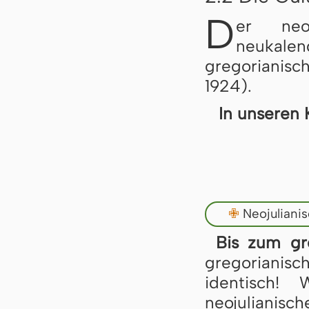
D
er neo
neukale
gregorianisc
1924).
In unseren 
✙
Neojuliani
Bis zum gr
gregoriani
identisch!
neojulianisch