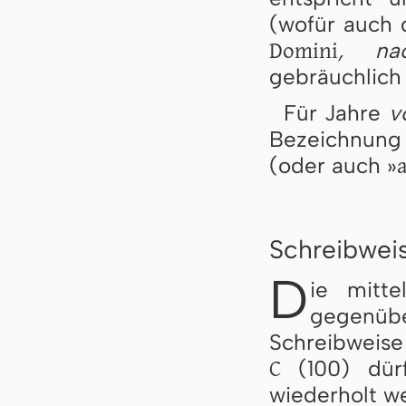
(wofür auch 
Domini
, na
gebräuchlich 
Für Jahre
v
Bezeichnun
a
(oder auch »
Schreibweis
D
ie mitte
gegenü
Schreibweise 
C
(100) dürf
wiederholt w