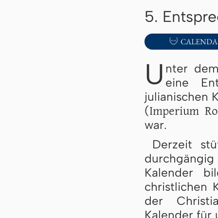
5. Entspr

CALENDA
U
nter dem
eine En
julianischen 
Imperium R
(
war.
Derzeit st
durchgängig
Kalender bi
christlichen
der Christi
Kalender für 