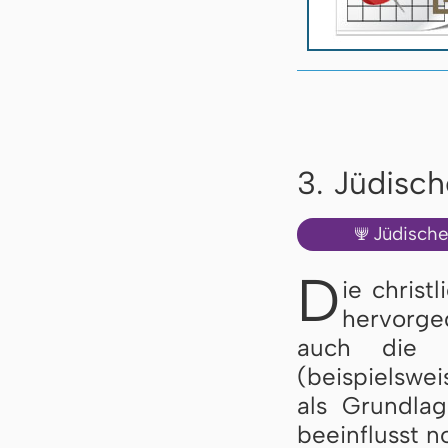
3. Jüdisc
Jüdisch
🕎
D
ie christ
hervorge
auch die f
(beispielswe
als Grundlag
beeinflusst n