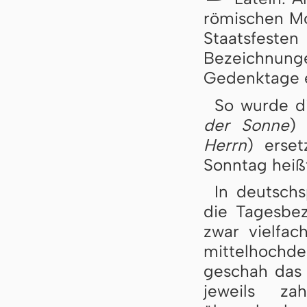
römischen Mo
Staatsfes
Bezeichnun
Gedenktage e
So wurde d
der Sonne
) 
Herrn
) erse
Sonntag heiß
In deutsch
die Tagesbe
zwar vielfac
mittelhoch
geschah das 
jeweils za