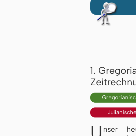
1. Gregori
Zeitrechn
Gregorianis
Julianisch
U
nser he