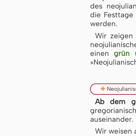
des neojulia
die Festtage
werden.
Wir zeigen
neojulianisc
einen
grün 
»Neojulianisc
✙
Neojuliani
Ab dem gr
gregorianisc
auseinander.
Wir weisen 