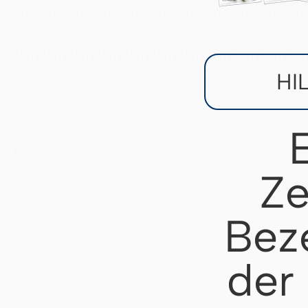
HI
Ze
Bez
der