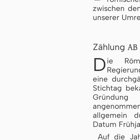
zwischen dem
unserer Umre
AB 
Zählung
D
ie Röm
Regierung
eine durchg
Stichtag be
Gründung 
angenommen 
allgemein d
Datum Frühja
Auf die Ja