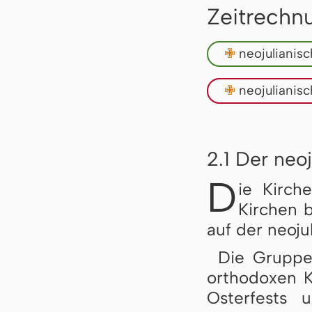
Zeitrechn
✙
neojulianis
✙
neojulianis
2.1 Der neo
D
ie Kirche
Kirchen b
auf der neoju
Die Grupp
orthodoxen K
Osterfests 