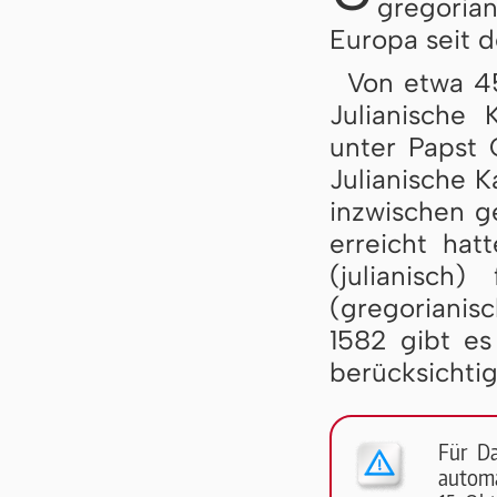
gregoria
Europa seit d
Von etwa 45
Julianische 
unter Papst
Julianische 
inzwischen 
erreicht hat
(julianisch
(gregorianis
1582 gibt es
berücksichtig
Für D
automa