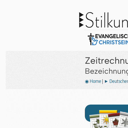
Zeitrechn
Bezeichnung
◉ Home
|
► Deutscher 