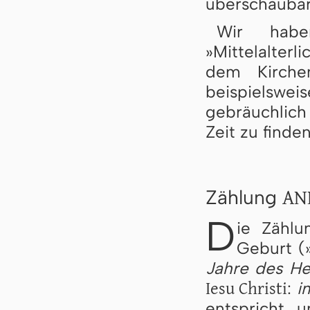
überschaubar
Wir habe
»Mittelalter
dem Kirchen
beispielswe
gebräuchlich
Zeit zu finden
AN
Zählung
D
ie Zählu
Geburt (
Jahre des He
Iesu Christi
:
i
entspricht 