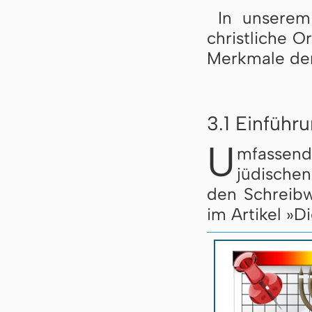
In unserem
christliche O
Merkmale der
3.1 Einführ
U
mfassen
jüdische
den Schreibw
im Artikel »D