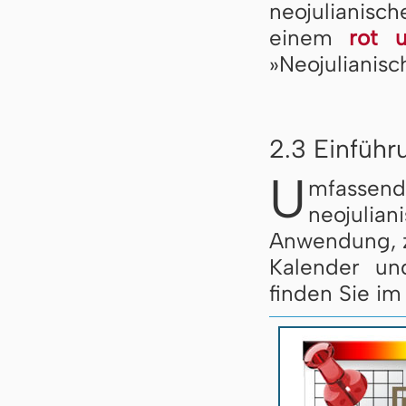
neojulianis
einem
rot 
»Neojulianisc
2.3 Einführ
U
mfassen
neojulia
Anwendung, z
Kalender un
finden Sie im