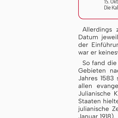
15. Okt
Die Kal
Allerdings 
Datum jewei
der Einführ
war er keines
So fand die
Gebieten na
Jahres 1583 s
allen evang
Julianische K
Staaten hielt
julianische Z
Januar 1918).