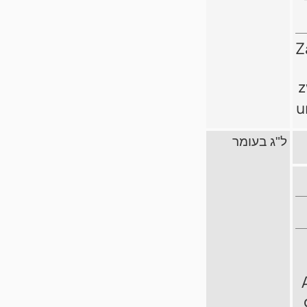
Z
z
u
ל"ג בעומר