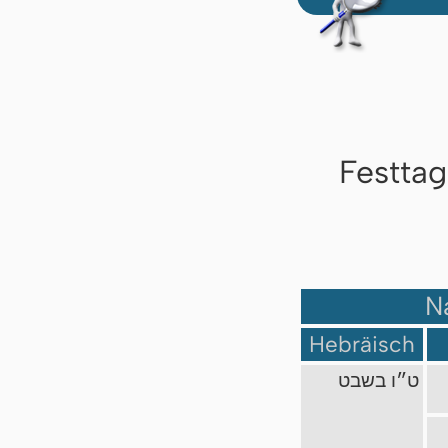
Festta
N
Hebräisch
ט״ו בשבט