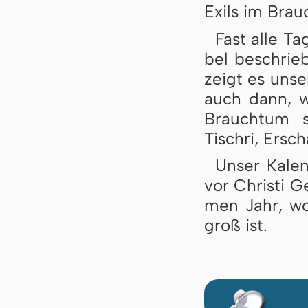
Exils im Brau
Fast alle Ta­
bel be­schrie­
zeigt es un­s
auch dann, we
Brauch­tum s
Tisch­ri, Er­sc
Unser Ka­len
vor Chris­ti G
men Jahr, wo­
groß ist.