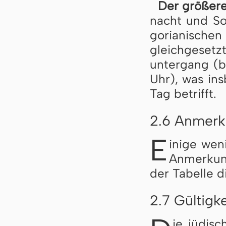
Der größere 
nacht und Son
go­ri­a­ni­sche
gleich­ge­setz
un­ter­gang (
Uhr), was ins­
Tag be­trifft.
2.6 Anmerku
E
inige we­ni
An­mer­kun
der Ta­bel­le d
2.7 Gültigk
ie jü­di­