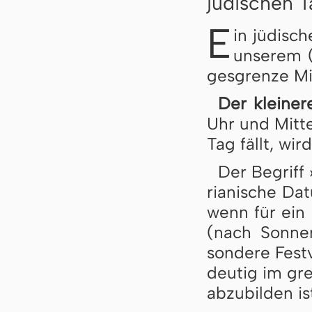
jüdischen 
E
in jüdisch
un­se­rem (
ges­gren­ze Mit
Der kleiner
Uhr und Mit­te
Tag fällt, wir
Der Begriff 
ri­a­ni­sche D
wenn für ein F
(nach Son­nen
son­de­re Fest
deu­tig im gre­
ab­zu­bil­den is