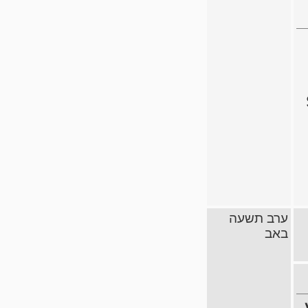
ערב תשעה
באב