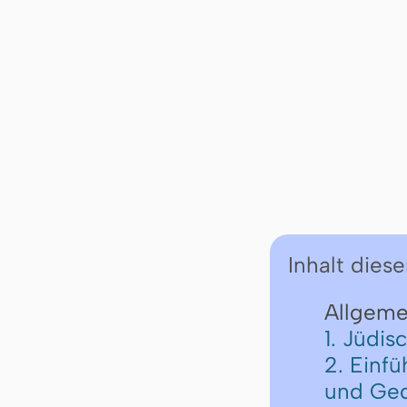
Inhalt diese
Allgemei
1. Jüdi
2. Einfü
und Ge