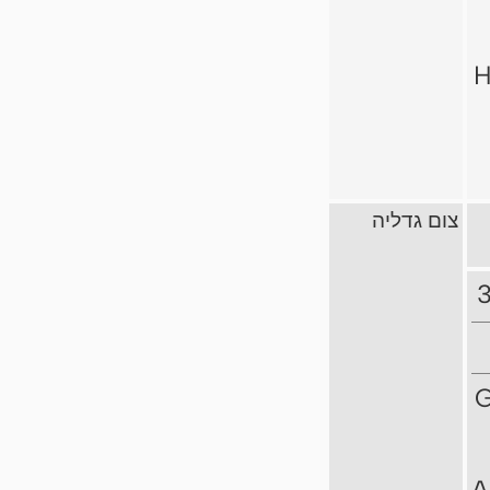
H
צום גדליה
3
G