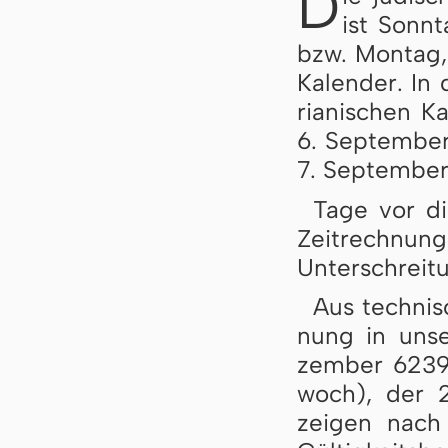
D
ist Sonn­
bzw. Mon­tag, 
Ka­len­der. In
ri­a­ni­schen 
6. Sep­tem­be
7. Sep­tem­ber
Tage vor die
Zeit­rech­nung
Un­ter­schrei­
Aus tech­ni­
nung in un­se
zem­ber 6239
woch), der 
zei­gen nach