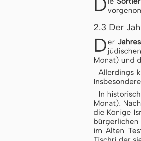
D
ie
Sortie
vor­ge­no
2.3 Der Ja
D
er
Jahres
jü­di­sch
Mo­nat) und de
Allerdings ke
Ins­be­son­de­r
In historisc
Mo­nat). Nach
die Kö­ni­ge Is
bür­ger­li­chen
im Al­ten Tes­
Tisch­ri der s