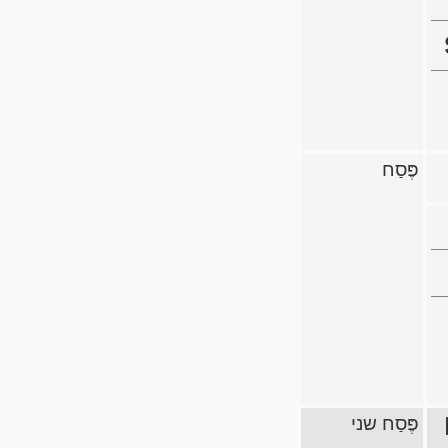
פֶּסַח
פֶּסַח שני