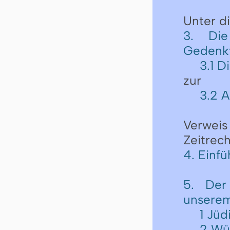
Unter 
3. Die
Gedenk
3.1 D
zur
3.2 
Verwei
Zeitrec
4. Einfü
5. Der
unserem
1 Jü
2 Wü