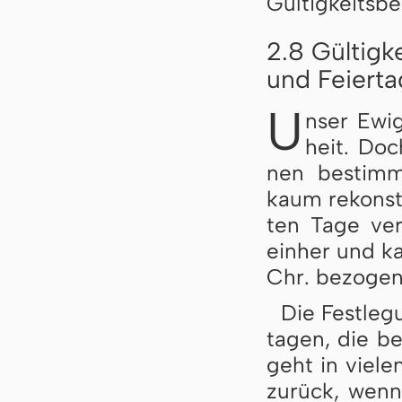
Gül­tig­keits­b
2.8 Gültigk
und Feierta
U
nser Ewi­
heit. Doc
nen be­stimm­
kaum re­kon­st
ten Ta­ge ver
ein­her und k
Chr. be­zo­ge
Die Fest­le­g
ta­gen, die be
geht in vie­len
zu­rück, wenn