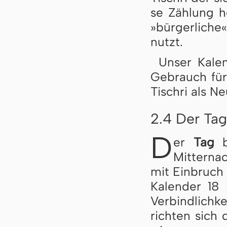
se Zäh­lung h
»bür­ger­li­ch
nutzt.
Unser Kalen
Ge­brauch für
Tisch­ri als Ne
2.4 Der Ta
D
er
Tag
b
Mitterna
mit Einbruch 
Ka­len­der 18
Verbindlichke
rich­ten sic