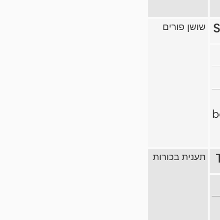
S
שושן פורים
b
תענית בכורות