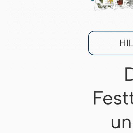
HI
D
Fest
un