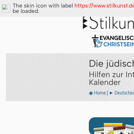
The skin icon with label
https://www.stilkunst.
be loaded.
Die jüdisc
Hilfen zur I
Kalender
◉ Home
|
► Deutscher 