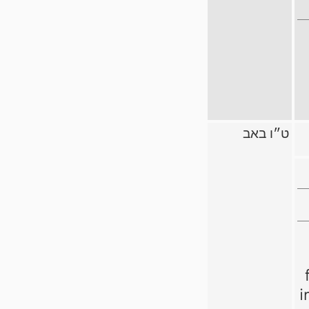
ט״ו באב
i