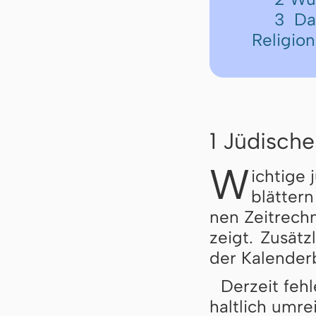
3 Da
Religion
1 Jüdische
W
ichtige 
blät­ter
nen Zeit­rech
zeigt. Zu­sätz
der Ka­len­der­
Der­zeit feh­l
halt­lich um­re