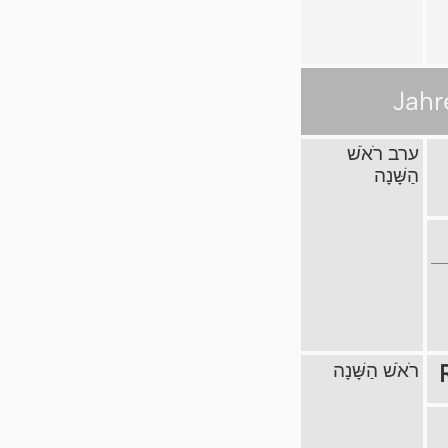
Jahr
ערב רֹאֹשׁ
הַשָּׁנָה
רֹאֹשׁ הַשָּׁנָה