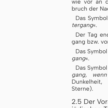
wie vor an de
bruch der Nac
Das Symbo
ter­gang
«.
Der Tag end
gang bzw. vo
Das Symbo
gang
«.
Das Symbo
gang, wenn 
Dunkelheit,
Sterne).
2.5 Der Vor