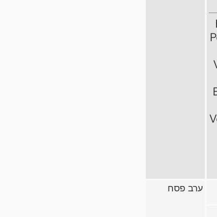
P
V
ערב פסח