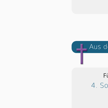
Aus d
F
4. S