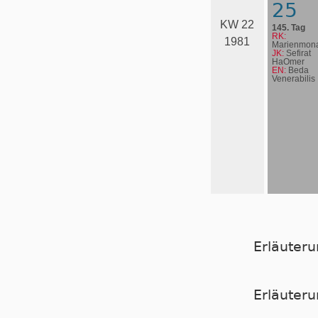
25
KW 22
145. Tag
RK:
1981
Marienmona
JK:
Sefirat
HaOmer
EN:
Beda
Venerabilis
Erläuter
Er­läu­te­