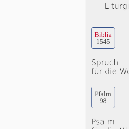
Liturg
Biblia
1545
Spruch
für die W
Pſalm
98
Psalm