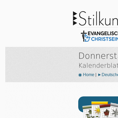
Donnerst
Kalenderbla
◉ Home
|
►Deutsche