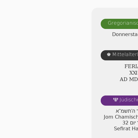
Gregorianis
Donnersta
Mittelalte
♚
FERI
ⅩⅪ
AD Ⅿ
Jüdisch
🕎
יר ה'תשמ"א
Jom Chamischi
32
יום
Sefirat H