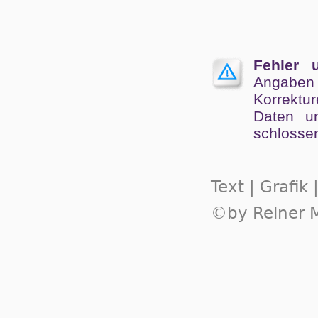
Fehler 
Angaben
Kor­rek­tu
Da­ten un
schlos­se
Text | Grafik
©by Reiner M