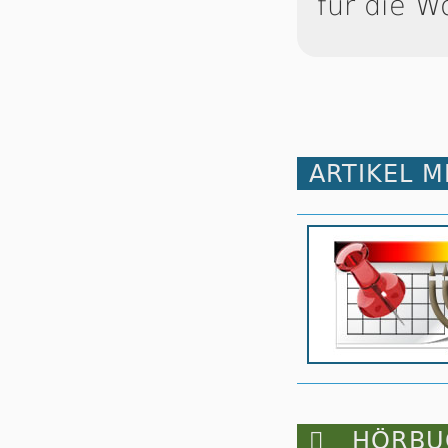
für die W
ARTIKEL 

HÖRBUC