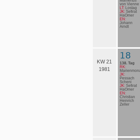
Mamertus
von Vienne
LT:
Lostag
JK:
Sefirat
HaOmer
EN:
Johann
Arndt
18
KW 21
138. Tag
RK:
1981
Marienmona
JK:
Pessach
Scheni
JK:
Sefirat
HaOmer
EN:
Christian
Heinrich
Zeller