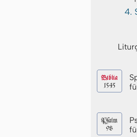
4. 
Litur
S
Biblia
1545
f
P
Pſalm
98
f