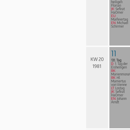
heiligen
Florian
JK:
Sefirat
HaOmer
EU:
Maifeiertag
EN:
Michael
Schirmer
11
KW 20
131. Tag
D:
1. Tag der
1981
Eisheiligen
RK:
Marienmona
RK:
Hl.
Mamertus
von Vienne
LT:
Lostag
JK:
Sefirat
HaOmer
EN:
Johann
Arndt