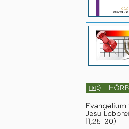
HÖRBU

Evangelium 
Jesu Lobprei
11,
)
25-30