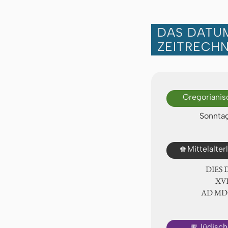
DAS DATUM
ZEITRECH
Gregorianis
Sonntag
♚
Mittelalte
DIES
ⅩⅦ
AD Ⅿ
🕎
Jüdisch