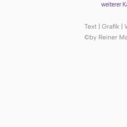
wei­te­rer K
Text | Grafik 
©by Reiner Mak