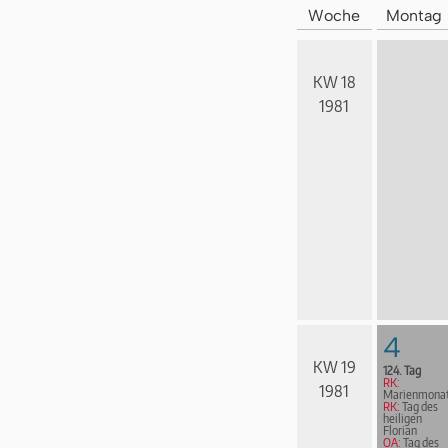
Woche
Montag
KW 18
1981
4
KW 19
124. Tag
RK:
1981
Marienmona
RK:
Tag des
heiligen
Florian
OA:
Tag des