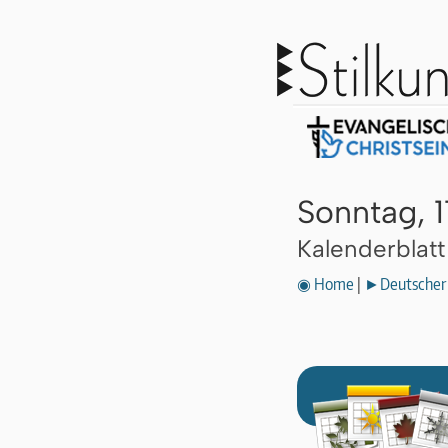
Sonntag, 1
Kalenderblat
◉ Home
|
►Deutscher 