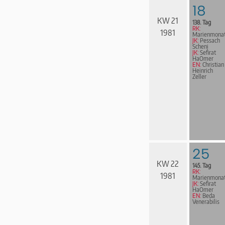
18
KW 21
138. Tag
RK:
1981
Marienmona
JK:
Pessach
Scheni
JK:
Sefirat
HaOmer
EN:
Christian
Heinrich
Zeller
25
KW 22
145. Tag
RK:
1981
Marienmona
JK:
Sefirat
HaOmer
EN:
Beda
Venerabilis