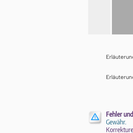
Erläuteru
Er­läu­te­r
Fehler und
Gewähr.
Kor­rek­tu­r