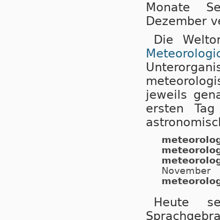
Monate Se
Dezember ve
Die Weltor
Meteorolo
Unterorga
meteorolog
jeweils gen
ersten Ta
astronomisch
meteorolog
meteorolo
meteorolo
November
meteorolog
Heute s
Sprachgebra