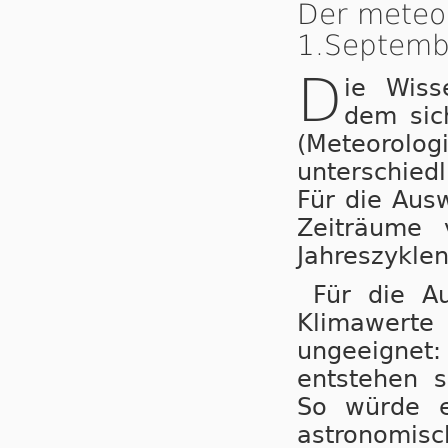
Der meteo
1.Septemb
D
ie Wiss
dem sic
(Meteorol
unterschied
Für die Aus
Zeiträume 
Jahreszyklen
Für die Au
Klimawerte 
ungeeignet
entstehen s
So würde e
astronomisc