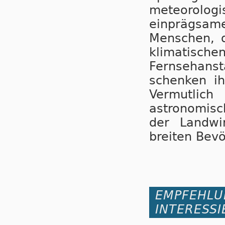
meteorolo
einprägsa
Menschen, d
klimatisch
Fernsehans
schenken i
Vermutlic
astronomisc
der Landwir
breiten Bevö
EMPFEHLU
INTERESSI