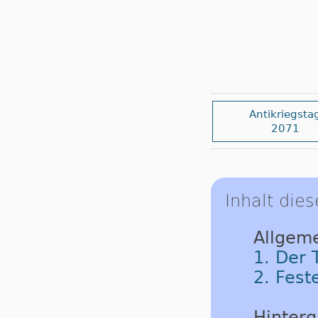
Antikriegsta
2071
Inhalt dies
Allgeme
1. Der 
2. Fest
Hinterg