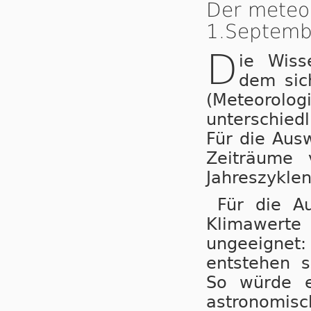
Der meteo
1.Septemb
D
ie Wiss
dem sic
(Meteorol
unterschied
Für die Aus
Zeiträume 
Jahreszyklen
Für die Au
Klimawerte 
ungeeignet
entstehen s
So würde e
astronomisc