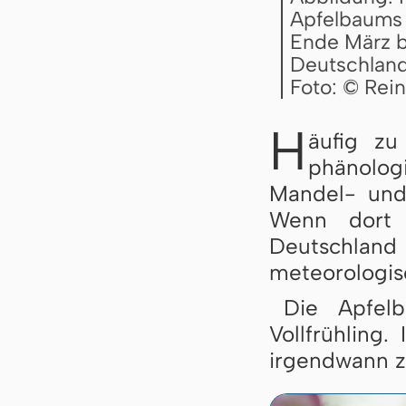
Apfelbaums 
Ende März b
Deutschlan
Foto: © Rei
H
äufig zu
phänolo
Mandel- und 
Wenn dort 
Deutschland 
meteorologisc
Die Apfel
Vollfrühling
irgendwann zw