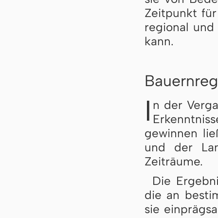
Zeitpunkt fü
regional und 
kann.
Bauernreg
I
n der Verga
Erkenntniss
gewinnen lie
und der Land
Zeiträume.
Die Ergebn
die an besti
sie einpräg