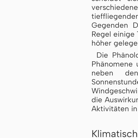
verschiede
tieffliegen
Gegenden Deu
Regel einige 
höher ge­le­g
Die Phänolo
Phänomene und
neben den
Sonnenstunde
Windgeschwin
die Aus­wirk­
Aktivitäten in
Klimatisc