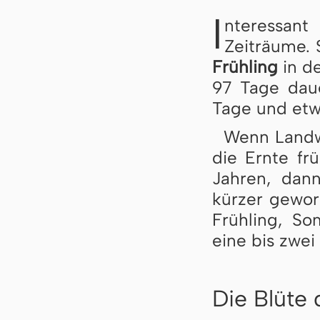
I
nteressan
Zeiträume. 
Frühling
in de
97 Tage dau­e
Tage und etw
Wenn Landwi
die Ernte frü
Jahren, dan
kürzer ge­wor
Frühling, S
eine bis zwe
Die Blüte