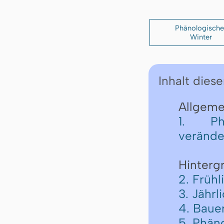
Phänologische
Winter
Inhalt diese
Allgemei
1. Phä
verände
Hinterg
2. Frühl
3. Jähr
4. Baue
5. Phän