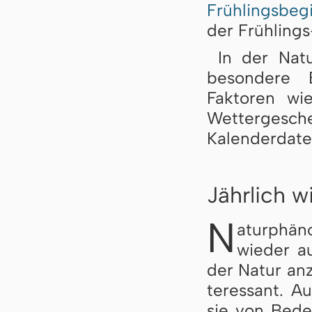
Frühlingsbeg
der Früh­lin
In der Nat
besondere 
Faktoren wi
Wettergesch
Kalenderdate
Jährlich 
N
aturphä
wieder au
der Natur anz
ter­es­sant. 
sie von Bedeu