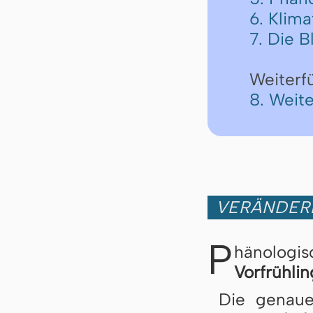
6. Klim
7. Die 
Weiterf
8. Weit
VERÄNDER
P
hänologi
Vorfrühlin
Die genau