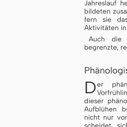
Jahreslauf he
bildeten zus
fern sie da
Aktivitäten i
Auch die 
begrenzte, re
Phänologi
D
er phän
Vorfrühli
dieser phäno
Aufblühen be
nicht nur vo
schei­det s