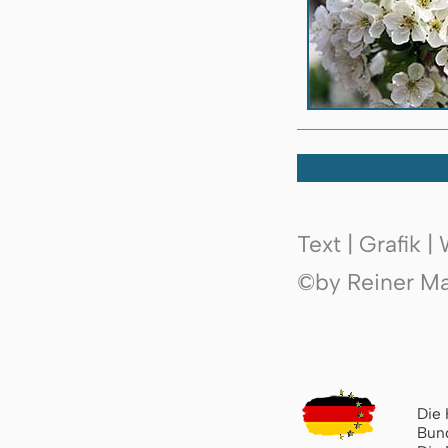
Text | Grafik 
©by Reiner Mak
Die 
Bund