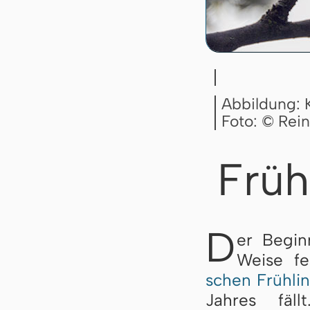
Abbildung: K
Foto: © Rei
Früh
D
er Begin
Weise fe
schen Frühli
Jahres fä