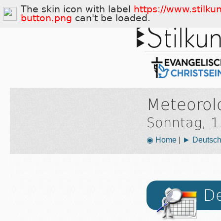
The skin icon with label
https://www.stilku
button.png
can't be loaded.
Meteorol
Sonntag, 1
◉ Home
|
► Deutsch
De