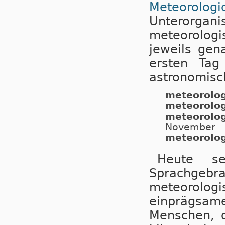
Meteorolo
Unterorga
meteorolog
jeweils gen
ersten Ta
astronomisch
meteorolog
meteorolo
meteorolo
November
meteorolog
Heute s
Sprachgebra
meteorolo
einprägsa
Menschen, d