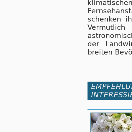
klimatisch
Fernsehans
schenken i
Vermutlic
astronomisc
der Landwir
breiten Bevö
EMPFEHLU
INTERESSI