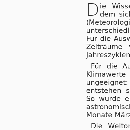
D
ie Wiss
dem sic
(Meteorol
unterschied
Für die Aus
Zeiträume 
Jahreszyklen
Für die Au
Klimawerte 
ungeeignet
entstehen s
So würde ei
astronomisc
Monate März,
Die Weltor