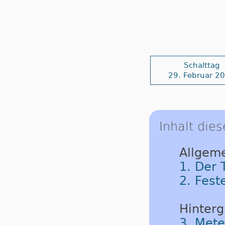
Schalttag
29. Februar 2
Inhalt dies
Allgeme
1. Der 
2. Fest
Hinterg
3. Mete