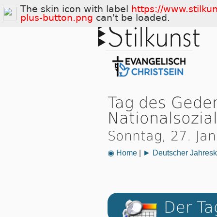
The skin icon with label
https://www.stilku
plus-button.png
can't be loaded.
Tag des Geden
Nationalsozia
Sonntag, 27. Ja
◉ Home
|
► Deutscher Jahresk
Der Ta