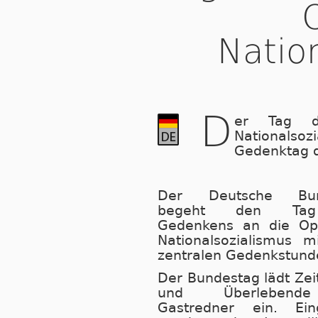
Natio
D
er Tag d
Nationalso
Gedenktag d
Der Deutsche Bun
begeht den Ta
Gedenkens an die Op
Na­tio­nal­so­zia­lis­mus 
zen­tra­len Ge­denk­stun­d
Der Bundestag lädt Ze
und Über­le­ben­
Gastredner ein. Ein­g