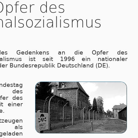
Opfer des
nalsozialismus
es Gedenkens an die Opfer des
zialismus ist seit 1996 ein nationaler
er Bundesrepublik Deutschland (DE).
destag
g des
fer des
mit einer
e.
itzeugen
de als
e­la­den