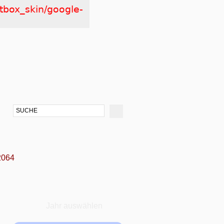
htbox_skin/google-
2064
Jahr auswählen