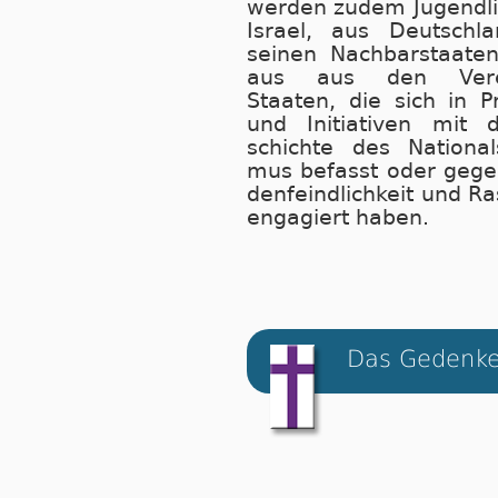
wer­den zu­dem Ju­gend­l
Is­ra­el, aus Deutsch­
sei­nen Nach­bar­staate
aus aus den Ver­ei­
Staaten, die sich in Pro
und Ini­tia­ti­ven mit
schich­te des Na­tio­nal­so
mus befasst oder ge­g
den­feind­lich­keit und Ra
en­ga­giert haben.
Das Gedenke