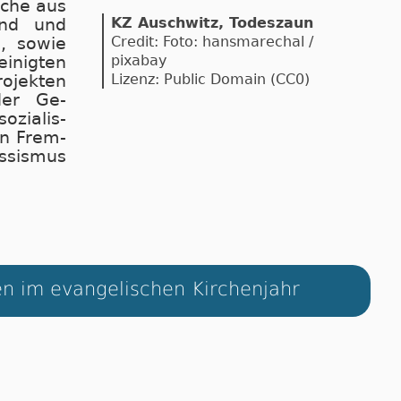
i­che aus
KZ Auschwitz, Todeszaun
land und
Credit: Foto: hansmarechal /
n, sowie
pixabay
nig­ten
Lizenz: Public Domain (CC0)
­jek­ten
 der Ge­
­zia­lis­
en Frem­
s­sis­mus
n im evangelischen Kirchenjahr