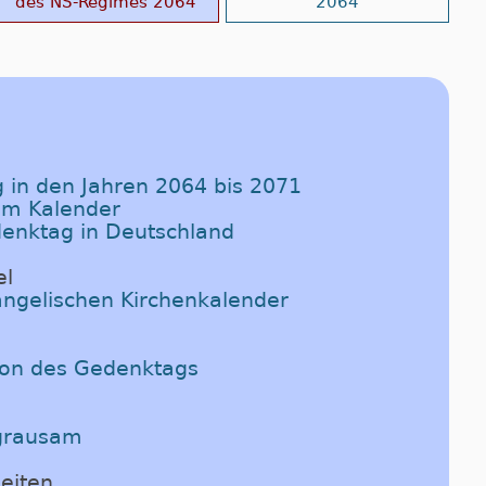
des NS-Regimes 2064
2064
 in den Jahren 2064 bis 2071
im Kalender
denktag in Deutschland
el
angelischen Kirchenkalender
ion des Gedenktags
n
 grausam
eiten