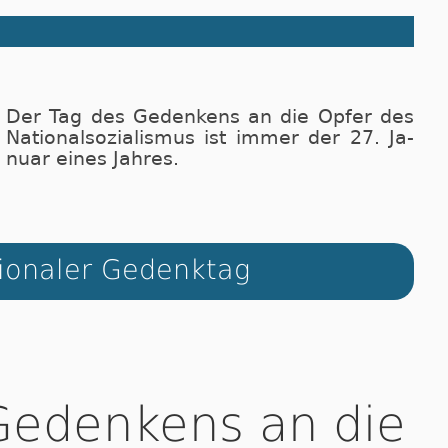
Der Tag des Gedenkens an die Op­fer des
Na­ti­o­nal­so­zi­a­lis­mus ist immer der 27. Ja­
nu­ar ei­nes Jahres.
ionaler Gedenktag
Gedenkens an die