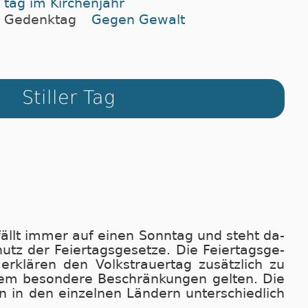
tag im Kir­chen­jahr
Gedenktag
Gegen Gewalt
Stiller Tag
fällt immer auf ei­nen Sonn­tag und steht da­
z der Fei­er­tags­ge­set­ze. Die Fei­er­tags­ge­
r­klä­ren den Volks­trau­er­tag zu­sätz­lich zu
em be­son­de­re Be­schrän­kun­gen gel­ten. Die
 in den ein­zel­nen Län­dern un­ter­schied­lich