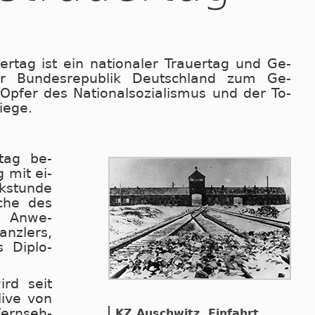
ertag ist ein nationaler Trau­er­tag und Ge­
r Bun­des­re­pu­b­lik Deutsch­land zum Ge­
­fer des Na­ti­o­nal­so­zi­a­lis­mus und der To­
ie­ge.
tag be­
g mit ei­
­stun­de
­che des
n An­we­
nz­lers,
 Di­plo­
rd seit
 live von
Fern­seh­
KZ Auschwitz, Einfahrt