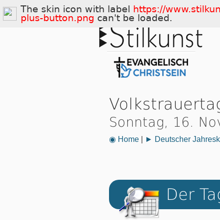
The skin icon with label
https://www.stilku
plus-button.png
can't be loaded.
Volkstrauerta
Sonntag, 16. N
◉ Home
|
► Deutscher Jahresk
Der Ta