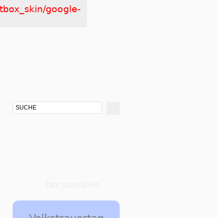
htbox_skin/google-
Jahr auswählen
Volkstrauertag