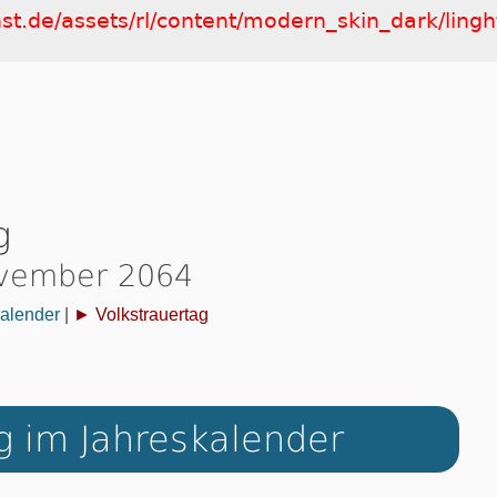
nst.de/assets/rl/content/modern_skin_dark/ling
g
ovember 2064
alender
|
► Volkstrauertag
g im Jahreskalender