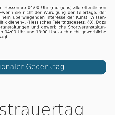
n Hessen ab 04:00 Uhr (morgens) alle öf­fent­li­chen
, »wenn sie nicht der Wür­di­gung der Fei­er­ta­ge, der
i­nem über­wie­gen­den In­ter­es­se der Kunst, Wis­sen­
i­tik die­nen«. (Hes­si­sches Fei­er­tags­ge­setz, §8). Da­zu
r­an­stal­tun­gen und ge­werb­li­che Sport­ver­an­stal­tun­
chen 04:00 Uhr und 13:00 Uhr auch nicht-ge­werb­li­che
sagt.
ionaler Gedenktag
strauertag