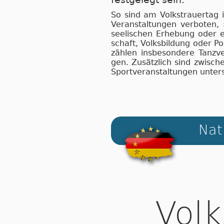
So sind am Volkstrauertag i
Ver­an­stal­tun­gen ver­bo­ten
see­li­schen Er­he­bung oder e
schaft, Volks­bil­dung oder Po­l
zäh­len ins­be­son­de­re Tanz­ve
gen. Zu­sätz­lich sind zwi­s
Sport­ver­an­stal­tun­gen un­ter­
Nat
Volk