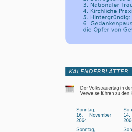
3. Nationaler Tra
4. Kirchliche Prax
5. Hintergründig
6. Gedankenpaus
die Opfer von Ge
KALENDERBLÄTTER
Der Volkstrauertag in d
Verweise führen zu den 
Sonntag,
Son
16. November
14
2064
206
Sonntag,
Son