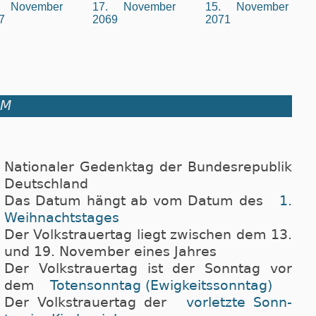
. November
17. November
15. November
7
2069
2071
UM
Nationaler Gedenktag der Bundesrepublik
Deutschland
Das Datum hängt ab vom Datum des
1.
Weih­nachts­ta­ges
Der Volkstrauertag liegt zwischen dem 13.
und 19. No­vem­ber eines Jahres
Der Volkstrauertag ist der Sonn­tag vor
dem
To­ten­sonn­tag (Ewig­keits­sonn­tag)
Der Volkstrauertag der
vor­letz­te Sonn­