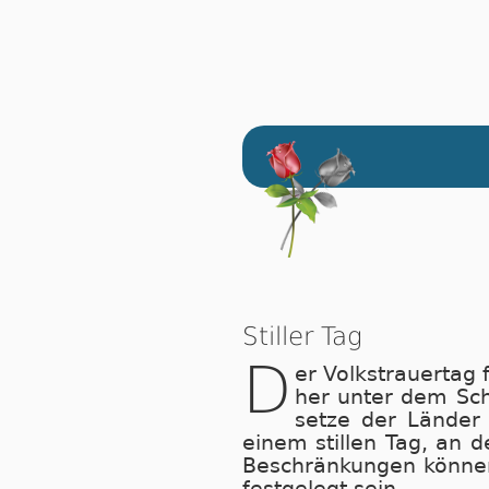
Stiller Tag
D
er Volkstrauertag 
her un­ter dem Schut
set­ze der Län­der e
ei­nem stil­len Tag, an d
Be­schrän­kun­gen kön­nen
fest­ge­legt sein.