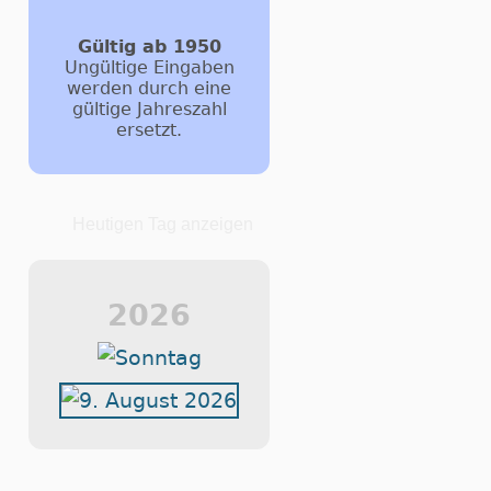
Gültig ab 1950
Ungültige Eingaben
werden durch eine
gültige Jahreszahl
ersetzt.
Heutigen Tag anzeigen
2026