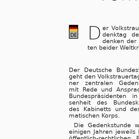
D
er Volkstrau
denk­tag de
denken der Op
ten bei­der Welt­kr
Der Deutsche Bundes
geht den Volks­trau­er­ta
ner zen­tra­len Ge­denk
mit Re­de und An­spra
Bun­des­prä­si­den­ten i
sen­heit des Bun­des­ka
des Ka­bi­netts und des
ma­ti­schen Korps.
Die Gedenkstunde wi
ei­ni­gen Jah­ren je­weils
öf­fent­lich-recht­li­chen 