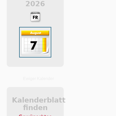
2026
Ewiger Kalender
Kalenderblatt
finden