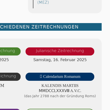
(MEZ)
SCHIEDENEN ZEITRECHNUNGEN
rechnung
Julianische Zeitrechnung
 2025
Samstag, 16. Februar 2025
zeichnung

Calendarium Romanum
UM
KALENDIS MAR­TI­IS
ⅯⅯⅮⅭⅭⅬⅩⅩⅩⅧ A.V.C.
(das Jahr 2788 nach der Gründung Roms)