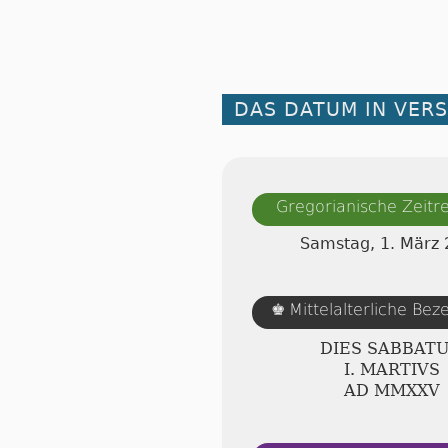
DAS DATUM IN VER
Gregorianische Zeit
Samstag, 1. März
Mittelalterliche Be
♚
DIES SABBAT
Ⅰ. MARTIVS
AD ⅯⅯⅩⅩⅤ