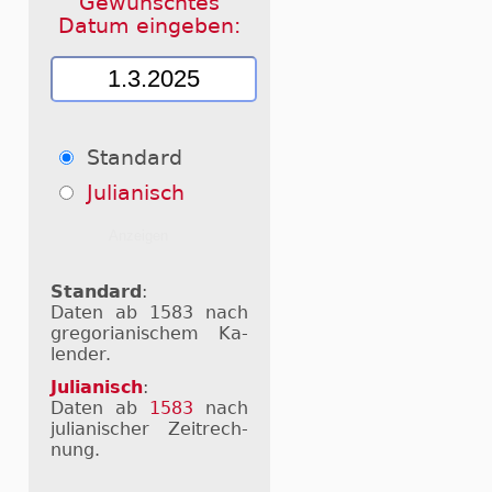
Gewünschtes
Datum eingeben:
Standard
Julianisch
Standard
:
Daten ab 1583 nach
gre­go­ri­a­ni­schem Ka­
len­der.
Julianisch
:
Daten ab
1583
nach
ju­li­a­ni­scher Zeit­rech­
nung.