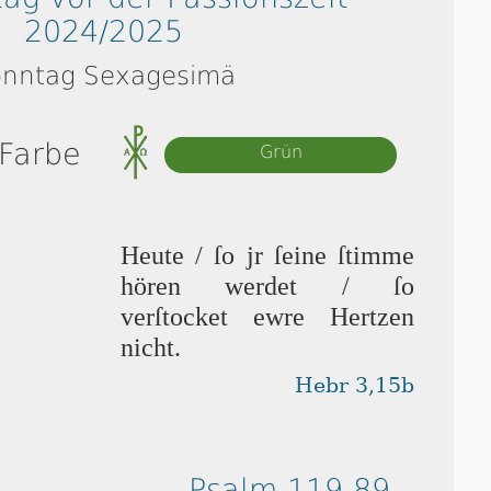
2024/2025
nntag Sexagesimä
 Farbe
Grün
Heute / ſo jr ſei­ne ſtim­me
hören wer­det / ſo
verſtocket ew­re Her­tzen
nicht.
Hebr 3,15b
Psalm 119,89-