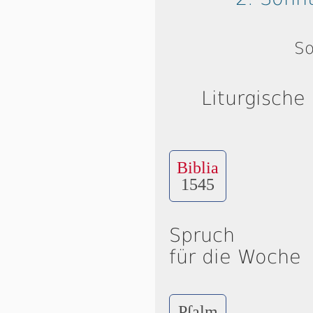
So
Liturgische
Biblia
1545
Spruch
für die Woche
Pſalm