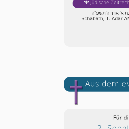
Jüdische Zeitre
🕎
 א' אדר ה'תשפ"ה
Schabath, 1. Adar 
Aus dem ev
Für d
2. Sonnt