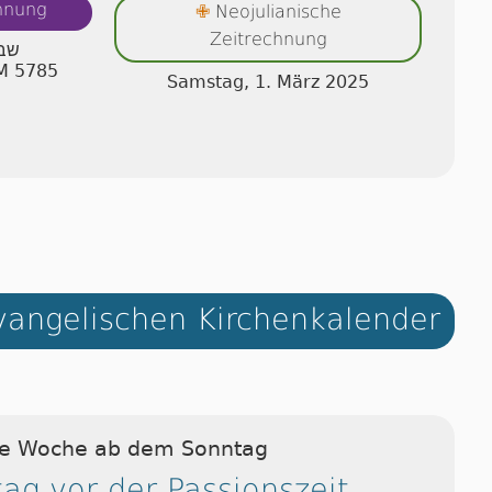
chnung
Neojulianische
✙
Zeitrechnung
שבת
AM 5785
Samstag, 1. März 2025
angelischen Kirchenkalender
ie Woche ab dem Sonntag
ag vor der Passionszeit