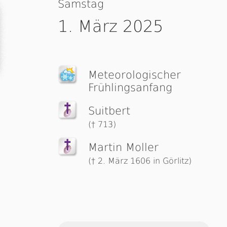
Samstag
1. März 2025
Me­te­o­ro­lo­gi­scher
Früh­lings­an­fang
Suitbert
(† 713)
Martin Moller
(† 2. März 1606 in Görlitz)