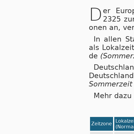
D
er Eu­ro
2325 zum
o­nen an, ver­
In allen S
als Lo­kal­zei
de
(Som­mer­
Deutschla
Deutsch­land
Som­mer­zeit
Mehr dazu 
Lokalzei
Zeitzone
(Normal