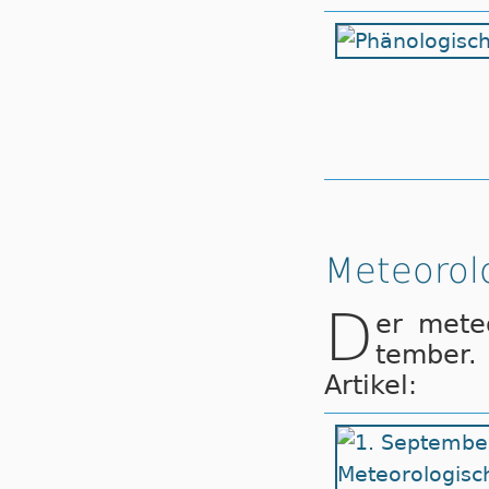
Meteorol
D
er me­te
tem­ber. 
Artikel: