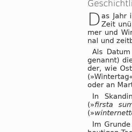
Geschichtl
D
as Jahr i
Zeit un­ü
mer und Win­t
nal und zeit­
Als Datum 
ge­nannt) die
der, wie Os­t
(»Win­ter­tag
oder an Mar­t
In Skan­di
(»
firs­ta su­
(»
win­ter­net­
Im Grunde 