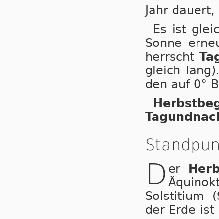
Jahr dau­ert, 
Es ist gle
Son­ne er­neut
herrscht
Tag
gleich lang
den auf 0° B
Herbstb
Tagundnach
Standpun
D
er
Herb
Äqui­nok­
Sol­sti­ti­um
der Er­de is