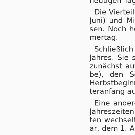
heu­ti­gen Ta
Die Vier­tei
Juni) und Mit
sen. Noch heu
mer­tag.
Schließ­lic
Jah­res. Sie 
zu­nächst au
be), den So
Herbst­be­gi
ter­an­fang a
Eine an­de­
Jah­res­zei­te
ten wech­sel­
ar, dem 1. Ap