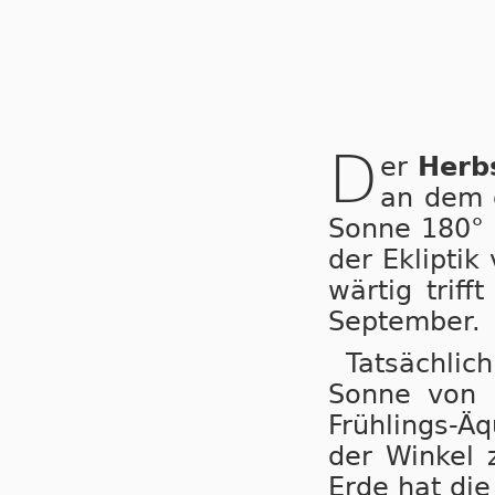
D
er
Herb
an dem di
Son­ne 180° 
der Eklip­tik
wär­tig trif
Sep­tem­ber.
Tatsächlich
Son­ne von 
Früh­lings-Äqu
der Win­kel 
Er­de hat die