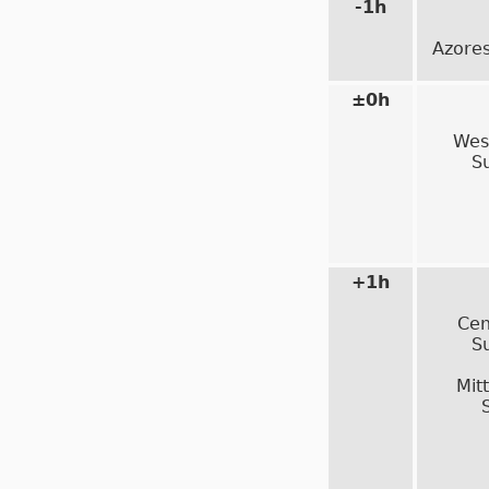
-1h
Azore
±0h
Wes
S
+1h
Cen
S
Mit