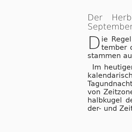
Der Herb
September,
D
ie Re­g
tem­ber 
stam­men aus 
Im heu­ti­ge
ka­len­da­ri­
Tag­und­nacht
von Zeit­zo­
halb­ku­gel d
der- und Zeit­