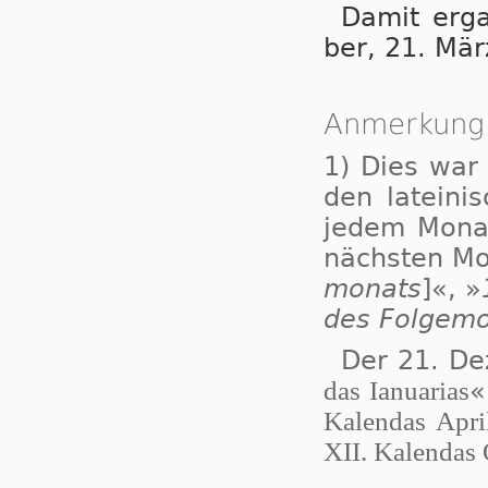
Da­mit er­g
ber, 21. März
Anmerkung
1) Dies war e
den la­tei­ni
je­dem Mo­n
nächs­ten Mo
mo­nats
]«, »
des Fol­ge­mo
Der 21. De­
das Ia­nu­a­ri­as
«
Ka­len­das Apri­
XII. Ka­len­das 