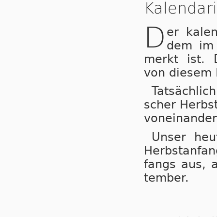
Kalendar
D
er ka­le
dem im K
merkt ist. D
von die­sem 
Tatsächlich
scher Herbst­
von­ein­an­de
Unser heu­t
Herbst­an­fan
fangs aus, a
tem­ber.