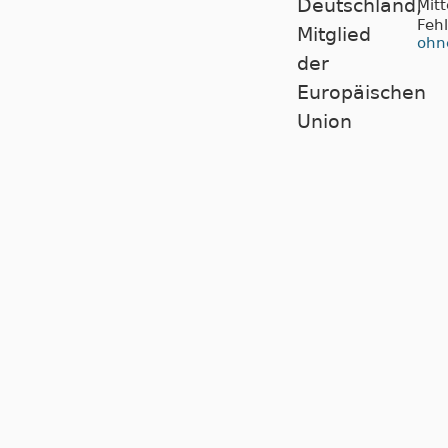
Mit
Feh
ohn