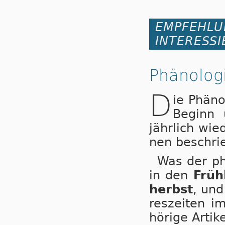
EMPFEHLU
INTERESSI
Phänolog
D
ie Phä­no
Be­ginn 
jähr­lich wie
nen be­schrie
Was der phä­
in den
Früh
herbst
, und
res­zei­ten i
hö­ri­ge Ar­ti­k