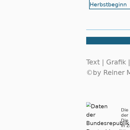
Text | Grafik
©by Reiner M
Die
der
Die
in 