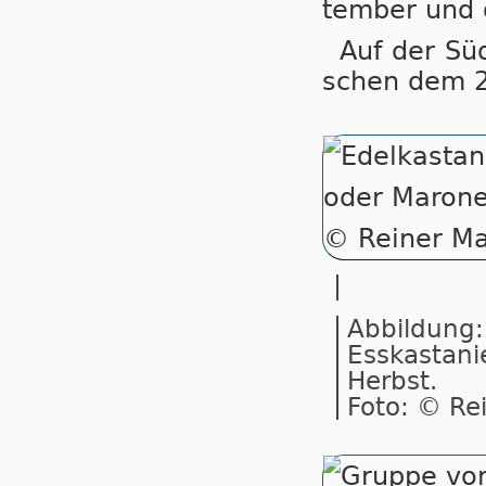
tem­ber und 
Auf der Süd
schen dem 2
Abbildung:
Esskastani
Herbst.
Foto: © Re