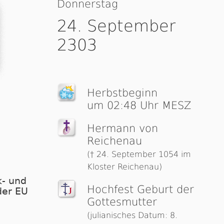
Donnerstag
24. September
2303
Herbst­be­ginn
um 02:48 Uhr MESZ
Hermann von
Reichenau
(† 24. September 1054 im
Kloster Reichenau)
- und
Hochfest Geburt der
der EU
Gottesmutter
(julianisches Datum: 8.