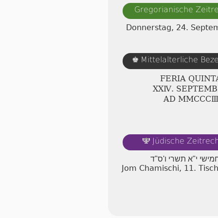
Gregorianische Zeit
Donnerstag, 24. Septe
Mittelalterliche Be
♚
FERIA QUINT
ⅩⅩⅣ. SEPTEM
AD ⅯⅯⅭⅭⅭ
Jüdische Zeitre
🕎
חמישי י"א תשרי ו'ס"ד
Jom Chamischi, 11. Tisc