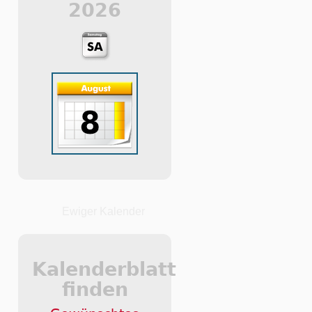
2026
Ewiger Kalender
Kalenderblatt
finden