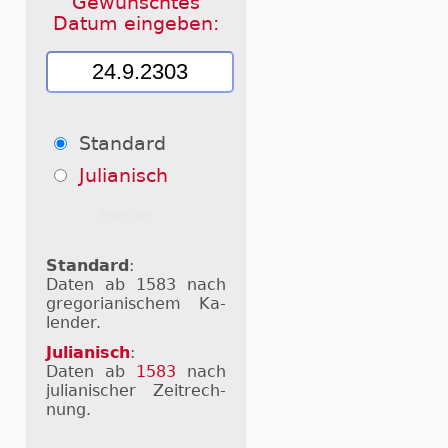
Gewünschtes
Datum eingeben:
Standard
Julianisch
Standard
:
Daten ab 1583 nach
gre­go­ri­a­ni­schem Ka­
len­der.
Julianisch
:
Daten ab
1583
nach
ju­li­a­ni­scher Zeit­rech­
nung.