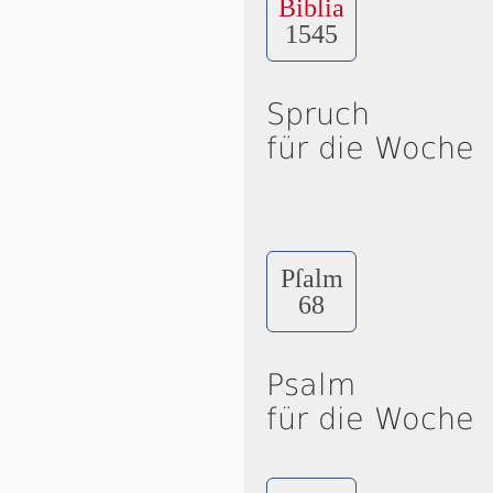
Biblia
1545
Spruch
für die Woche
Pſalm
68
Psalm
für die Woche