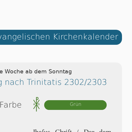
angelischen Kirchenkalender
ie Woche ab dem Sonntag
 nach Trinitatis 2302/2303
 Farbe
Grün
Jhe­ſus Chriſt / Der dem