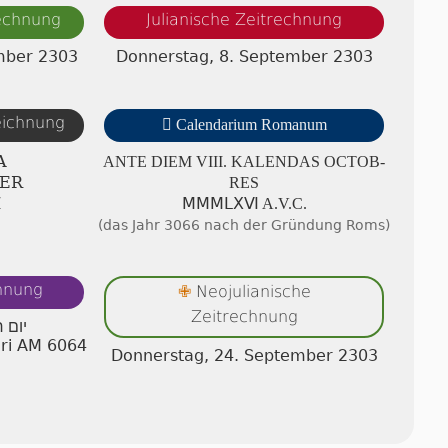
rechnung
Julianische Zeitrechnung
mber 2303
Donnerstag, 8. September 2303
zeichnung

Calendarium Romanum
A
ANTE DIEM VIII. KA­LEN­DAS OC­TOB­
BER
RES
Ⅲ
ⅯⅯⅯⅬⅩⅥ A.V.C.
(das Jahr 3066 nach der Gründung Roms)
chnung
Neojulianische
✙
Zeitrechnung
יום 
hri AM 6064
Donnerstag, 24. September 2303