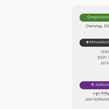
Gregorianis
Dienstag, 2
♚
Mittelalte
FER
ⅩⅩⅣ. 
AD
🕎
Jüdisch
לול ו'ס"ז
Jom Schlischi