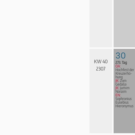
30
KW 40
273. Tag
OA:
2307
Hochfest der
Kreuz­er­hö­
hung
JK:
Zom
Gedalja
JK:
Jamim
Noraim
EN:
Sophronius
Eusebius
Hieronymus