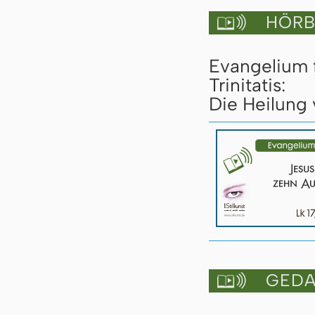
HÖRBU

Evangelium 
Trinitatis:
Die Heilung 
GEDAN
