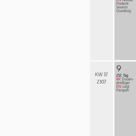
Frederik
Severin
Grundtvig
9
KW 37
252. Tag
RK:
Frau­en­
2307
drei­ßi­ger
EN:
Luigi
Pasquali