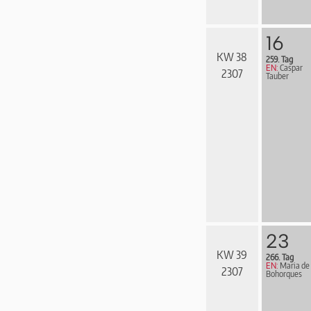
16
KW 38
259. Tag
EN:
Caspar
2307
Tauber
23
KW 39
266. Tag
EN:
Maria de
2307
Bohorques