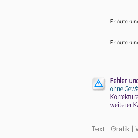
Erläuteru
Er­läu­te­r
Fehler un
ohne Gewä
Kor­rek­tu­r
wei­te­rer K
Text | Grafik 