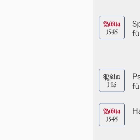
S
Biblia
1545
f
P
Pſalm
146
f
Ha
Biblia
1545