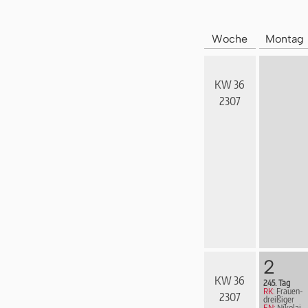
Woche
Montag
KW 36
2307
2
KW 36
245. Tag
RK:
Frau­en­
2307
drei­ßi­ger
EN:
Nikolai