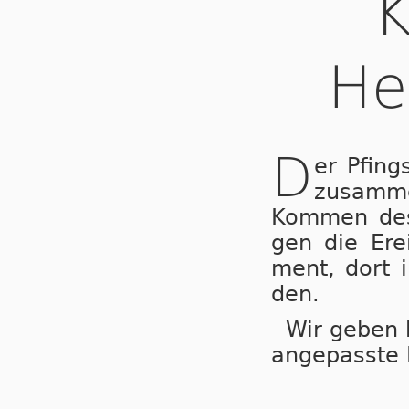
He
D
er Pfing
zu­sam­
Kom­men des 
gen die Er­ei
ment, dort in
den.
Wir geben h
an­ge­pass­te