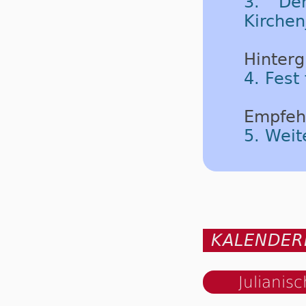
3. Der
Kirchen
Hinterg
4. Fest
Empfeh
5. Weit
KALENDER
Julianis