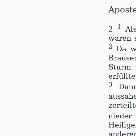
Aposte
1
2
Al
waren 
2
Da w
Brausen
Sturm 
erfüllt
3
Dan
aussah
zertei
nieder
Heilig
andere