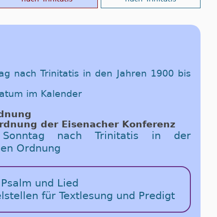
ag nach Trinitatis in den Jahren 1900 bis
Datum im Kalender
rd­nung
rd­nung der Ei­se­n­a­cher Kon­fe­renz
onntag nach Trinitatis in der
chen Ordnung
 Psalm und Lied
elstellen für Textlesung und Predigt