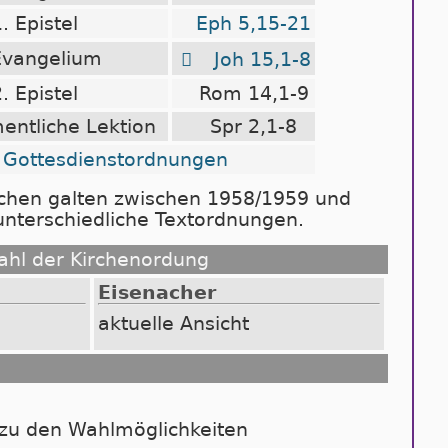
. Epistel
Eph 5,15-21
Evangelium

Joh 15,1-8
. Epistel
Rom 14,1-9
entliche Lektion
Spr 2,1-8
Gottesdienstordnungen
rchen galten zwischen 1958/1959 und
nterschiedliche Textordnungen.
hl der Kirchenordung
Ei­se­na­cher
ak­tu­el­le An­sicht
 zu den Wahlmöglichkeiten