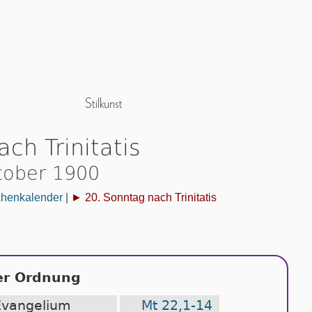
ch Trinitatis
tober 1900
chenkalender
|
► 20. Sonntag nach Trinitatis
er Ordnung
Evangelium
Mt 22,1-14