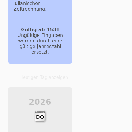
julianischer
Zeitrechnung.
Gültig ab 1531
Ungültige Eingaben
werden durch eine
gültige Jahreszahl
ersetzt.
Heutigen Tag anzeigen
2026