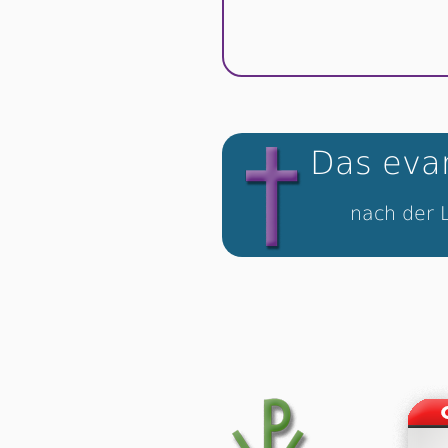
Das evan
nach der 