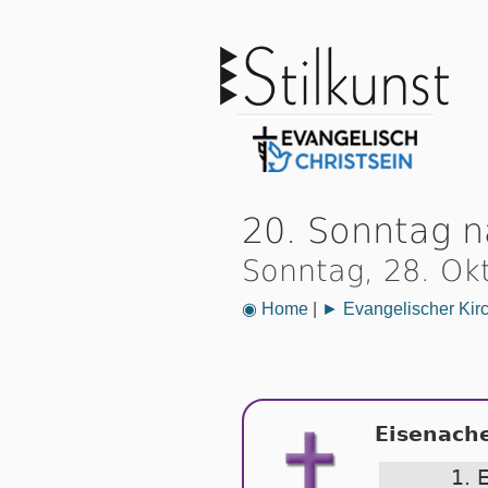
20. Sonntag na
Sonntag, 28. Ok
◉ Home
|
► Evangelischer Kir
Eisenach
1. 