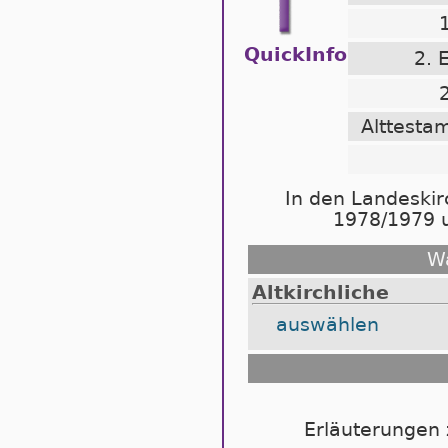
1
QuickInfo
2. 
2
Alttestam
In den Landeski
1978/1979 u
Wa
Altkirchliche
auswählen
Erläuterungen