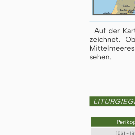
Auf der Kart
zeich­net. 
Mittelmeeres 
se­hen.
LITURGIE
Periko
1531 - 1