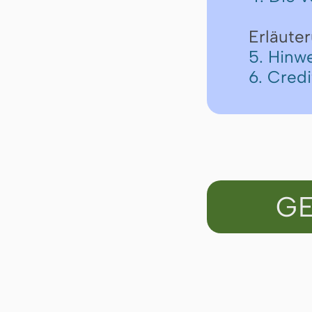
Erläute
5. Hinw
6. Cred
GE