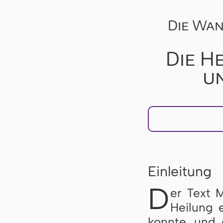
Die Wan
Die H
u
Einleitung
D
er Text 
Hei­lung 
konn­te, und 