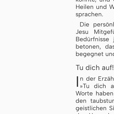
Hei­len und W
spra­chen.
Die persön
Jesu Mitgef
Bedürfnisse 
betonen, das
begegnet und
Tu dich auf!
I
n der Erzäh
»Tu dich a
Worte haben 
den taubstu
geistlichen 