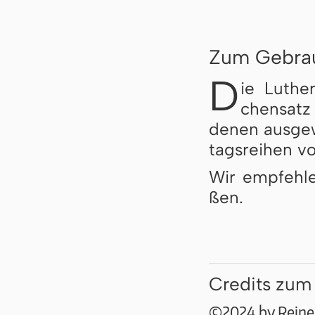
Zum Gebra
D
ie Luther
chen­satz 
de­nen aus­ge­
tags­rei­hen vo
Wir empfehlen
ßen.
Credits zum
©2024 by Reiner