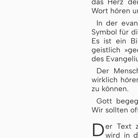
das Herz der
Wort hören u
In der evan
Symbol für d
Es ist ein B
geistlich »g
des Evangeli
Der Mensc
wirklich höre
zu können.
Gott begeg
Wir sollten of
D
er Text z
wird in d