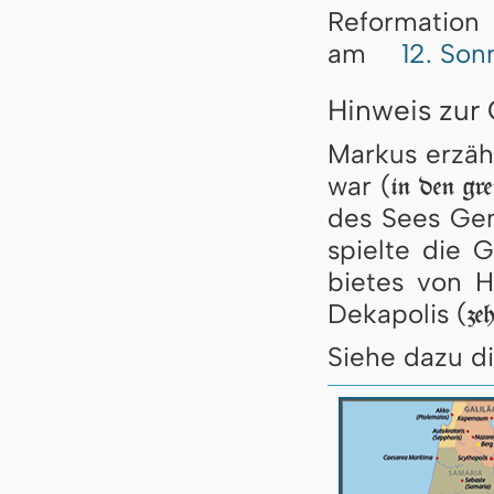
Re­for­ma­tion
am
12. Sonn
Hinweis zur
Markus erzähl
war (
in den gr
des Sees Ge­ne
spiel­te die 
bie­tes von H
De­ka­po­lis (
ze
Siehe dazu di