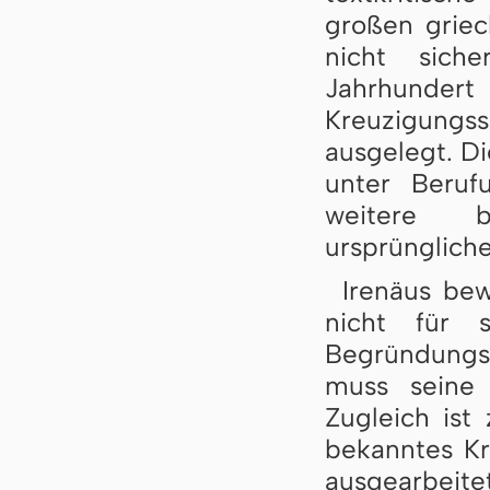
großen griec
nicht sich
Jahrhunder
Kreuzigungssz
ausgelegt. Di
unter Beru
weitere b
ursprüngliche
Irenäus bew
nicht für s
Begründungsl
muss seine 
Zugleich ist 
bekanntes Kr
ausgearbeit