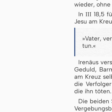
wieder, ohne 
III
In
18,5 fü
Jesu am Kreu
»Vater, ve
tun.«
Irenäus ver
Geduld, Barm
am Kreuz selb
die Verfolge
die ihn töten.
Die beiden 
Vergebungsbi