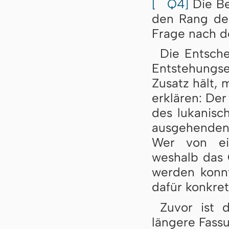
[
Q4]
Die Be
den Rang der
Frage nach d
Die Entsche
Entstehungs
Zusatz hält, 
erklären: Der
des lukanisc
ausgehenden
Wer von ei
weshalb das 
werden konnt
dafür konkre
Zuvor ist 
längere Fassu