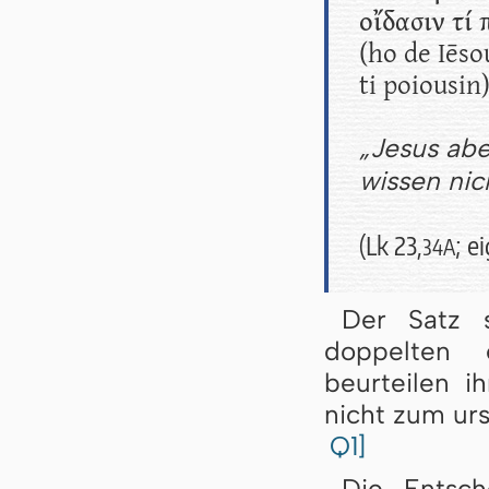
οἴδασιν τί 
(ho de Iēso
ti poiousin
„Jesus abe
wissen nich
(Lk 23,
; e
34A
Der Satz
doppelten 
beurteilen i
nicht zum ur
Q1]
Die Entsch