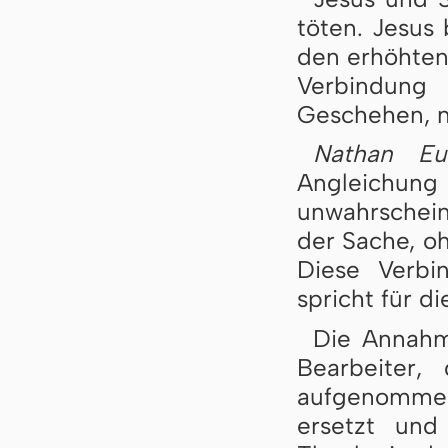
töten. Jesus
den erhöhten
Verbindun
Geschehen, n
Nathan Eu
Angleichun
unwahrschein
der Sache, o
Diese Verbi
spricht für d
Die Annahm
Bearbeiter,
aufgenommen,
ersetzt un