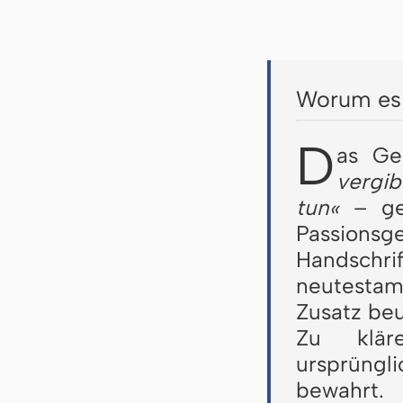
Worum es 
D
as Ge
vergib
tun«
– geh
Passionsge
Handsch
neutestam
Zusatz beu
Zu klär
ursprüngl
bewahrt.