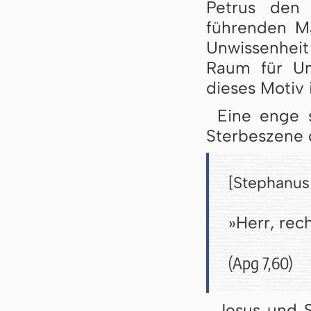
Petrus den
führenden Mä
Unwissenheit
Raum für Um
dieses Motiv
Eine enge s
Sterbeszene 
[Stephanus 
»Herr, rec
(Apg 7,60)
Jesus und S