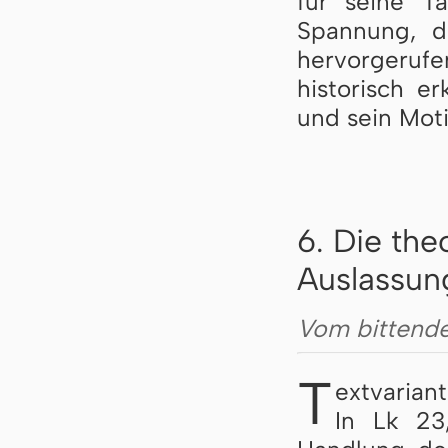
für seine Tä
Spannung, d
hervorgeru
historisch e
und sein Mot
6. Die th
Auslassun
Vom bittend
T
extvarian
In Lk 23