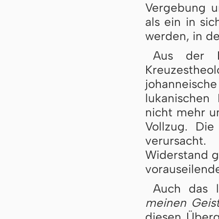
Vergebung un
als ein in s
werden, in de
Aus der B
Kreuzestheo
johanneische
lukanischen 
nicht mehr um
Vollzug. Die
verursacht.
Widerstand ge
vorauseilen
Auch das 
meinen Geist
diesen Überg