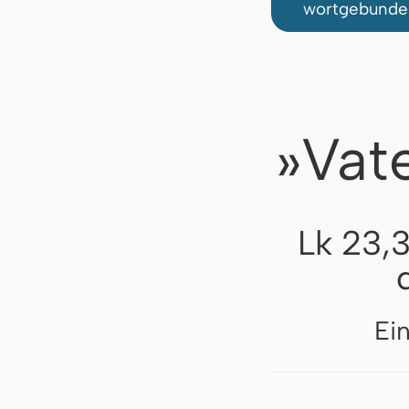
wortgebunden
»Vate
Lk 23,
Ei