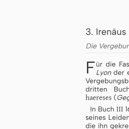
3. Irenäus
Die Vergebun
F
ür die Fa
Lyon
der e
Vergebungsb
dritten Bu
haereses
(
Geg
III
In Buch
1
seines Leide
die ihn gekre