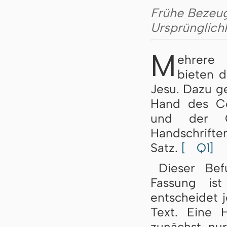
Frühe Bezeug
Ursprünglichk
M
ehrere 
bieten 
Jesu. Dazu 
Hand des Co
und der Co
Handschrifte
Satz.
[
Q1]
Dieser Be
Fassung is
entscheidet 
Text. Eine 
zunächst nur