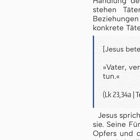
Handlung de
stehen Täte
Beziehungen
konkrete Täte
[Jesus bete
»
Vater, ve
tun.
«
(Lk 23,34a | 
Jesus spric
sie. Seine Fü
Opfers und d