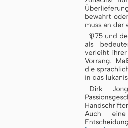
Überlieferun
bewahrt oder 
muss an der 
75 und de
𝔓
als bedeute
verleiht ihre
Vorrang. Maß
die sprachlic
in das lukan
Dirk Jong
Passionsges
Handschrifte
Auch eine
Entscheidung