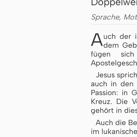
Doppelwe
Sprache, Mot
A
uch der 
dem Gebe
fügen sic
Apostelgeschi
Jesus spric
auch in den
Passion: in
Kreuz. Die V
gehört in di
Auch die B
im lukanisch