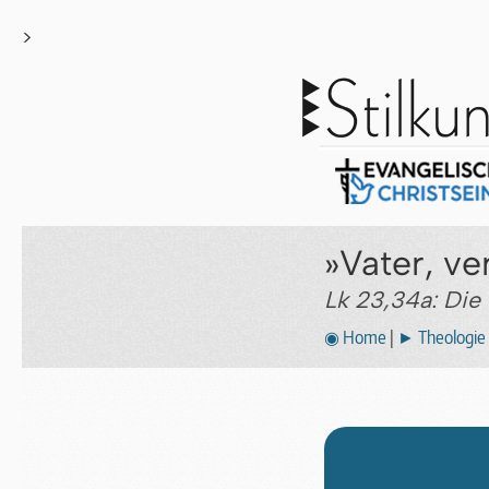
>
»Vater, ve
Lk 23,34a: Die
◉ Home
|
► Theologie