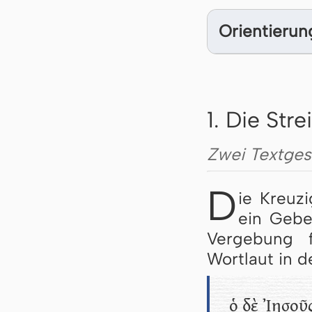
Orientierun
1. Die Stre
Zwei Textges
D
ie Kreuz
ein Gebe
Vergebung 
Wortlaut in d
ὁ δὲ Ἰησοῦς