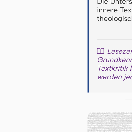
Die Unter
innere Tex
theologisc
Lesezei
📖
Grundkennt
Textkritik
werden jed