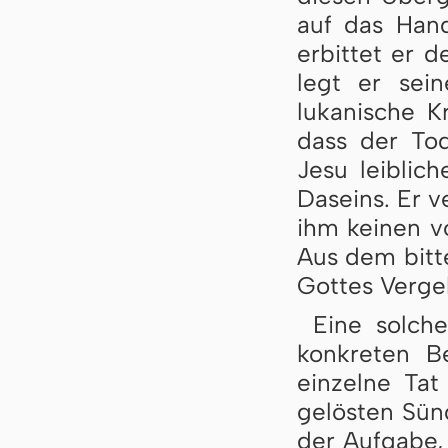
auf das Hand
erbittet er d
legt er sei
lukanische K
dass der Tod
Jesu leiblic
Daseins. Er v
ihm keinen v
Aus dem bitte
Gottes Vergeb
Eine solch
konkreten B
einzelne Tat
gelösten Sün
der Aufgabe,