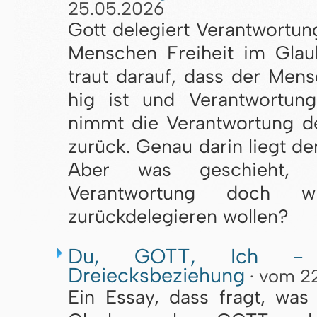
25.05.2026
Gott de­le­giert Ver­ant­wor­
Men­schen Frei­heit im Glau
traut dar­auf, dass der Mens
hig ist und Ver­ant­wor­tun
nimmt die Ver­ant­wor­tung 
zu­rück. Ge­nau dar­in liegt de
Aber was geschieht,
Verantwortung doch 
zurückdelegieren wollen?
Du, GOTT, Ich - 
Dreiecksbeziehung
· vom 2
Ein Essay, dass fragt, was