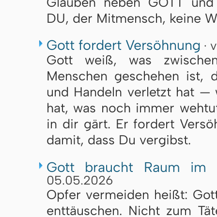
Glauben neben
GOTT
und 
DU, der Mitmensch, keine Wü
Gott fordert Versöhnung
· 
Gott weiß, was zwische
Menschen geschehen ist, 
und Handeln verletzt hat — 
hat, was noch immer wehtu
in dir gärt. Er fordert Vers
damit, dass Du vergibst.
Gott braucht Raum im
05.05.2026
Op­fer ver­mei­den heißt: Got­
ent­täu­schen. Nicht zum Tä­