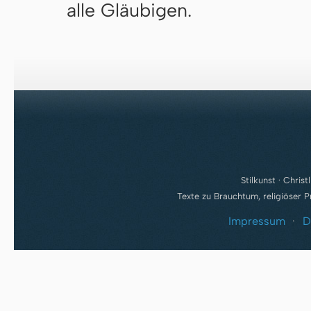
alle Gläubigen.
Stilkunst · Chris
Texte zu Brauchtum, religiöser 
Impressum
·
D