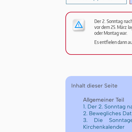
Der 2. Sonn­tag nach
vor dem 25. März lag
oder Mon­tag war.
Es ent­fie­len dann au
Inhalt dieser Seite
Allgemeiner Teil
1. Der 2. Sonntag n
2. Bewegliches Da
3. Die Sonntage
Kirchenkalender