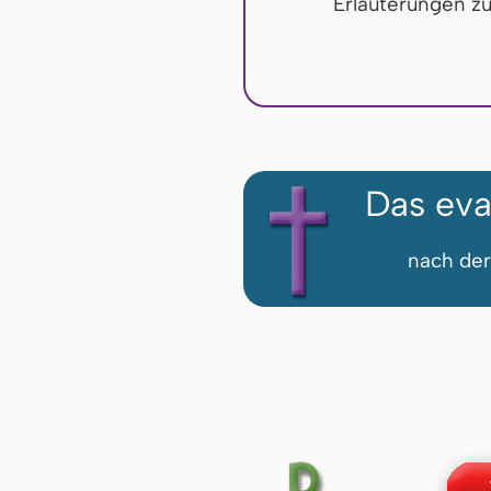
Erläuterungen z
Das eva
nach der