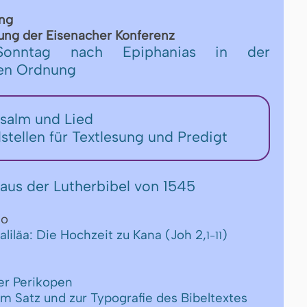
ung
ng der Ei­se­n­a­cher Kon­fe­renz
onntag nach Epiphanias in der
hen Ordnung
Psalm und Lied
lstellen für Textlesung und Predigt
aus der Lutherbibel von 1545
eo
aliläa: Die Hochzeit zu Kana (Joh 2,
)
1-11
er Perikopen
um Satz und zur Typografie des Bibeltextes