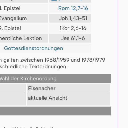
1. Epistel
Rom 12,7-16
 Evangelium
Joh 1,43-51
2. Epistel
1Kor 2,6-16
mentliche Lektion
Jes 61,1-6
Gottesdienstordnungen
n galten zwischen 1958/1959 und 1978/1979
schiedliche Textordnungen.
ahl der Kirchenordung
Ei­se­na­cher
ak­tu­el­le An­sicht