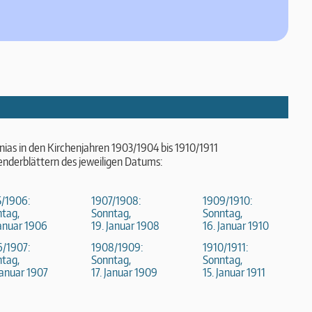
nias in den Kirchenjahren 1903/1904 bis 1910/1911
enderblättern des jeweiligen Datums:
5/1906:
1907/1908:
1909/1910:
tag,
Sonntag,
Sonntag,
Januar 1906
19. Januar 1908
16. Januar 1910
6/1907:
1908/1909:
1910/1911:
tag,
Sonntag,
Sonntag,
Januar 1907
17. Januar 1909
15. Januar 1911