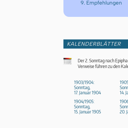
9. Empfehlungen
KALENDERBLÄTTER
Der 2. Sonntag nach Epipha
Verweise führen zu den Kal
1903/1904:
190
Sonntag,
Sonn
17. Januar 1904
14. 
1904/1905:
190
Sonntag,
Sonn
15. Januar 1905
20. 