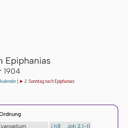
h Epiphanias
r 1904
nkalender
|
► 2. Sonntag nach Epiphanias
 Ordnung
 Evangelium
Joh 2,1-11
