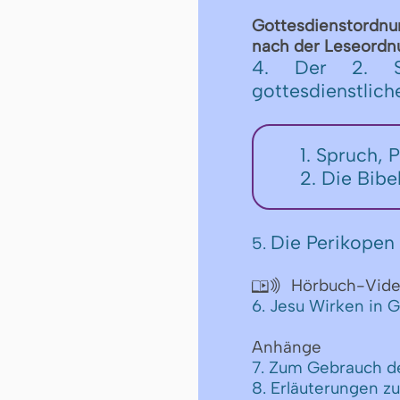
Got­tes­dienst­ord­n
nach der Le­se­ord­nu
4. Der 2. S
gottesdienstlic
1. Spruch, 
2. Die Bibe
Die Perikopen 
5.
Hörbuch-Vid

6. Jesu Wirken in G
Anhänge
7. Zum Gebrauch d
8. Erläuterungen z