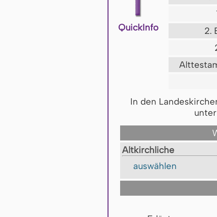
QuickInfo
2.
Alttesta
In den Landeskirche
unter
W
Altkirchliche
auswählen