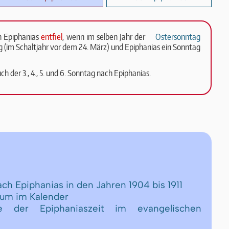
 Epi­pha­ni­as
ent­fiel
, wenn im sel­ben Jahr der
Os­ter­sonn­tag
 (im Schalt­jahr vor dem 24. März) und Epi­pha­ni­as ein Sonn­tag
ch der 3., 4., 5. und 6. Sonn­tag nach Epi­pha­ni­as.
ach Epiphanias in den Jahren 1904 bis 1911
tum im Kalender
 der Epiphaniaszeit im evangelischen