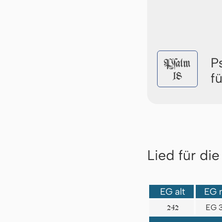
P
Pſalm
18
f
Lied für di
EG alt
EG 
EG 
242