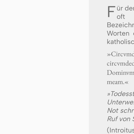
F
ür de
oft
Bezeich
Worten d
katholis
»Circumd
circumde
Dominum,
meam.«
»Todes
Unterwe
Not schr
Ruf von 
(Intro