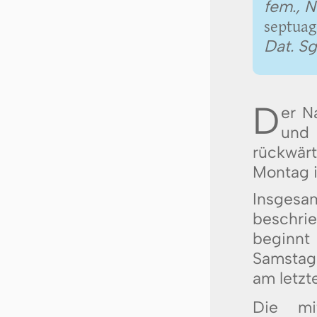
fem., N
septuag
Dat. Sg
D
er N
und 
rückwärt
Montag i
Insgesa
beschr
beginn
Samsta
am letzt
Die mit