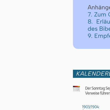
Anhäng
7. Zum 
8. Erlä
des Bib
9. Empf
KALENDER
Der Sonntag Sep
Verweise führen
1903/1904: