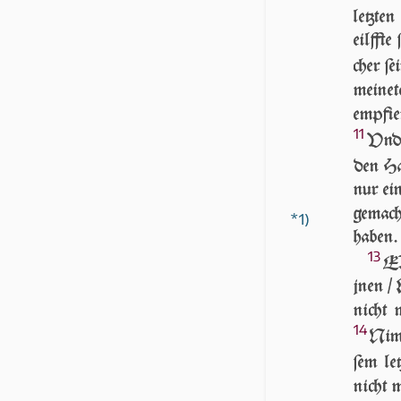
letz­te
eilff­t
cher ſe
mei­ne­
emp­fi
11
Vnd 
den Ha
nur ei­
ge­mach
*1)
ha­ben.
13
ER
jnen / 
nicht 
14
Nim 
ſem let
nicht 