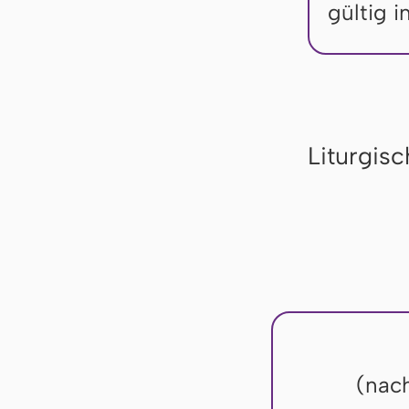
gültig 
Liturgis
(nac