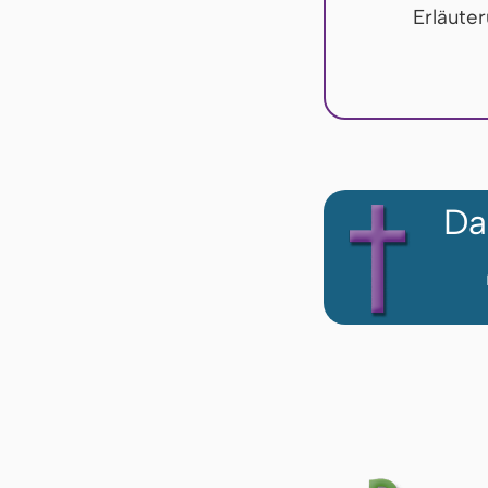
Erläute
Da