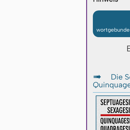
wortgebunden
Die S
↦
Quinquage