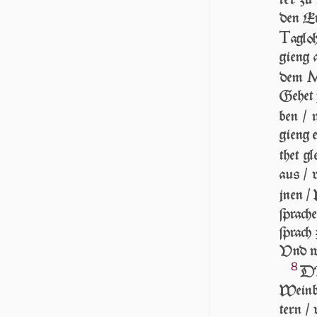
ter zu 
den Er
T
ag­l
gieng a
dem
Ge­het 
ben / 
gieng e
thet gl
aus / v
jnen / 
ſpra­c
ſprach 
Vnd was
8
DA
Wein­b
tern /