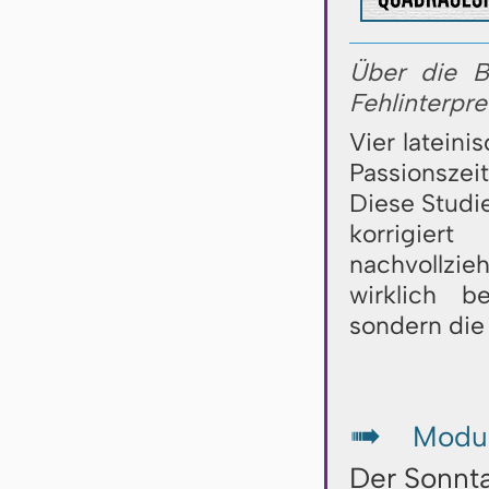
Über die B
Fehlinterpre
Vier latein
Passionszei
Diese Studie
korrigier
nachvollzi
wirklich b
sondern die
Modul
↦
Der Sonnt