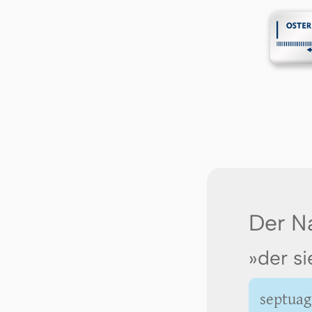
Der N
»der si
septuag