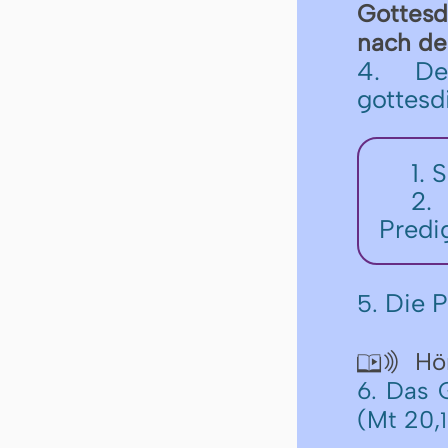
Got­tes­
nach der 
4. De
gottesd
1. 
2.
Predi
Die P
5.
Hör

6. Das 
(Mt 20,