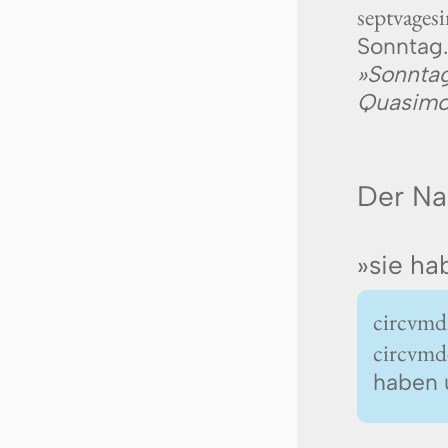
septuages
Sonntag
»Sonn
Quasimod
Der N
»sie h
circumd
circumd
haben