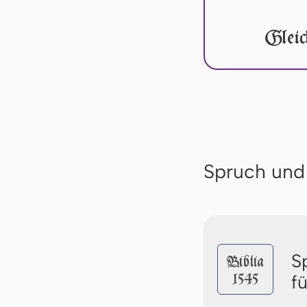
Gleic
Spruch und
S
Biblia
1545
f