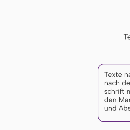
T
Texte n
nach der
schrift 
den Mar­
und Ab­s