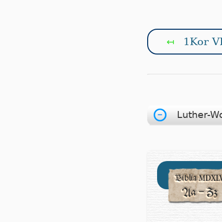
1Kor VI
↤
Luther-W