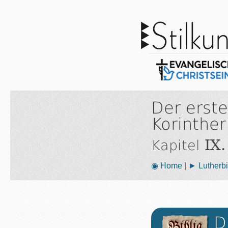
Der erste
Korinther
IX.
Kapitel
◉ Home
|
► Lutherbi
D