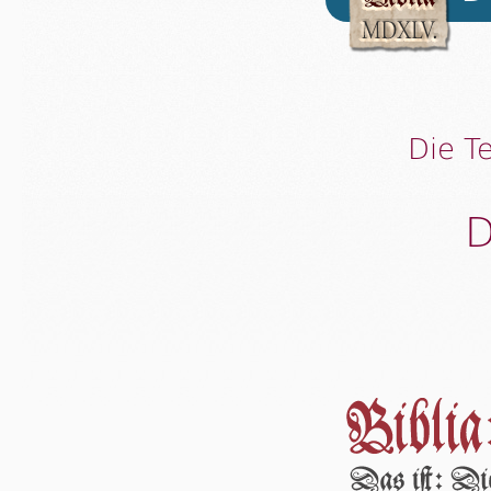
Die T
D