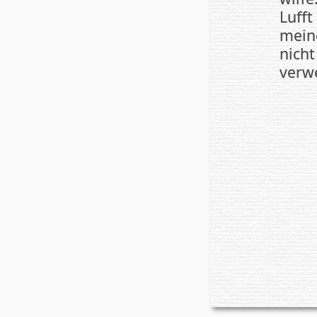
Lufft
mei­
nich
verwe