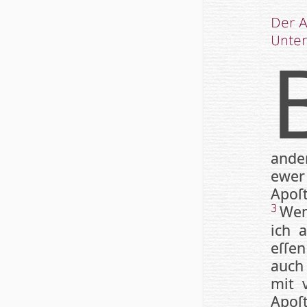
Der A
Unter
ander
ew­e
Apoſ
Wen
3
ich a
eſſen
auch
mit 
Apoſ