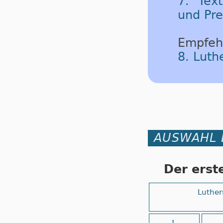
7. Tex
und Pre
Empfeh
8. Lut
AUSWAHL 
Der erst
Luther
I.