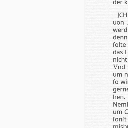
der k
JCH
uon 
wer­d
denn
ſolt
das E
nich
nd 
V
um ni
ſo wi
ger­n
hen
Nemli
um Ch
ſonſt
misb