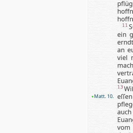
pflüg
hoff
hoffn
S
11
ein 
ernd
an eu
viel
mach
vertr
Euang
Wi
13
eſſe
Matt. 10.
pfleg
auch
Euan­
vom 