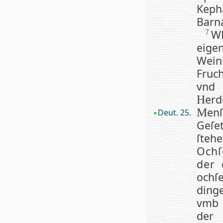
Kep
Barna
WE
7
eig
Wein
Fruc
vnd 
er
H
en­
M
Deut. 25.
Ge­ſ
ſteh
Ochſ
der 
ochſ
dinge
vmb 
der 