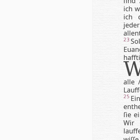
ſind
ich w
ich 
jeder
al­le
So
23
Euang
haff­t
alle 
Lauff
Ei
25
enthe
ſie e
Wir 
lauff
wiſ­ſe