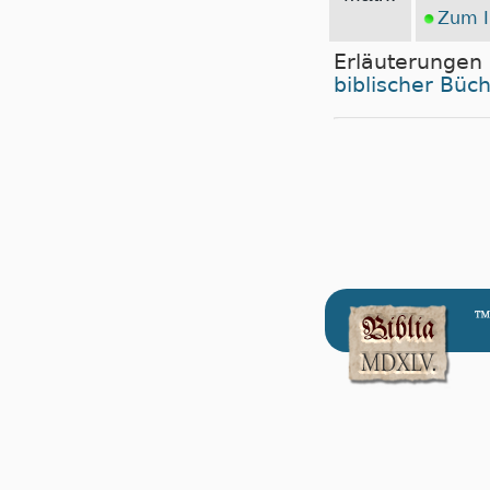
Zum I
Erläuterungen
biblischer Büc
™