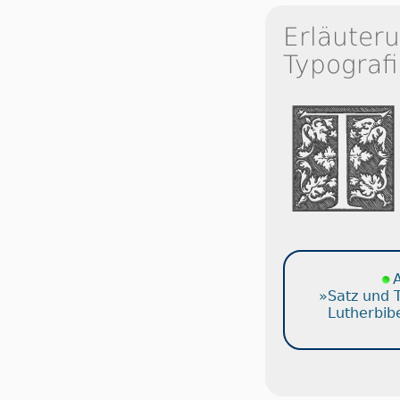
Erläuter
Typografi
A
»Satz und 
Lutherbib