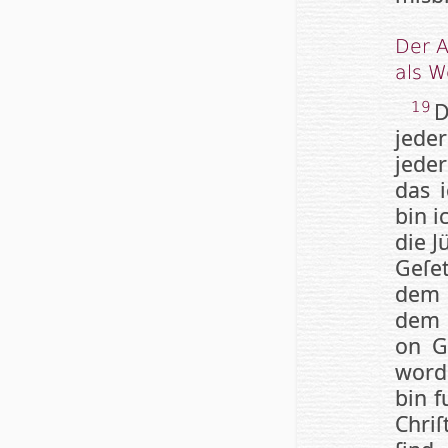
Der A
als W
D
19
jede
jede
das 
bin i
die J
Ge­ſe
dem G
dem 
on Ge
wor­d
bin f
Chri­