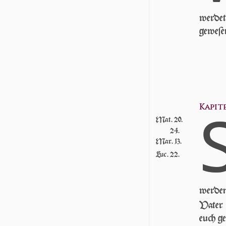
wer­de
ge­we­ſe
Kapitel
Mat. 20.
24.
Mar. 13.
Luc. 22.
wer­den
Va­ter
euch ge