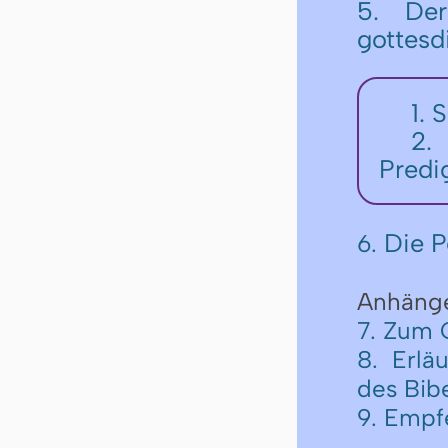
5. De
gottesd
1. 
2.
Predi
Die P
6.
Anhäng
7. Zum 
8. Erlä
des Bib
9. Empf