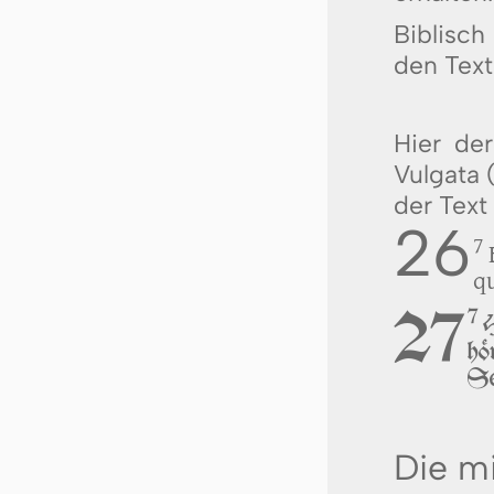
Biblisch
den Text
Hier der
Vulgata 
der Text
26
7
q
27
7
hö
Se
Die mi