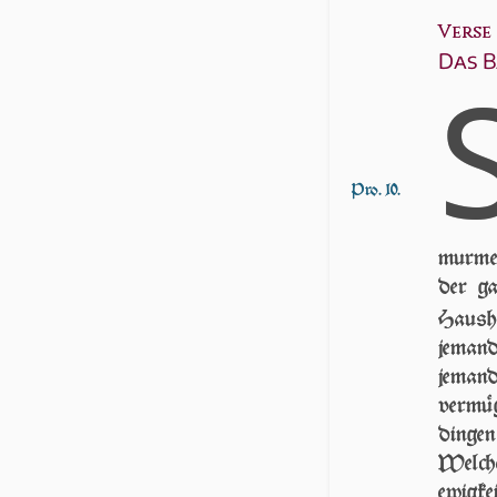
Verse 8
Das B
Pro. 10.
murme
der ga
Hausha
jemand
jeman
vermüg
dingen
Welch
ewigke