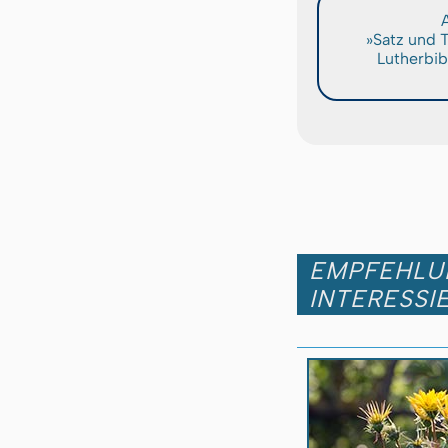
A
»Satz und 
Lutherbib
EMPFEHLUN
INTERESSI