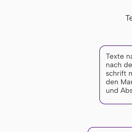
T
Texte n
nach der
schrift 
den Mar­
und Ab­s