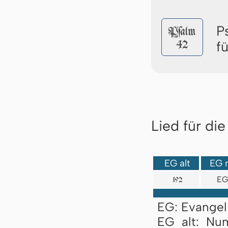
P
Pſalm
42
f
Lied für di
EG alt
EG 
EG
192
EG: Evangel
EG alt: Nu