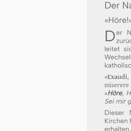
Der N
»Höre!
D
er 
zurü
leitet s
Wechsel
katholis
»
Exaudi
,
miserere 
»
Höre
, 
Sei mir 
Dieser 
Kirchen 
erhalten.