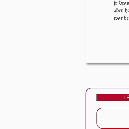
jr dran
aber ha
war be
L