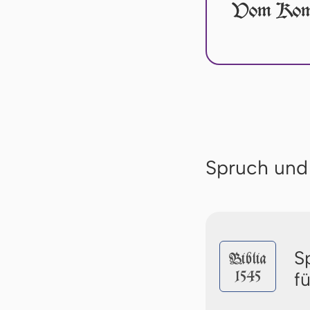
Vom Komm
Spruch und
S
Biblia
1545
f