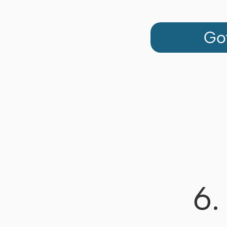
Got
6.