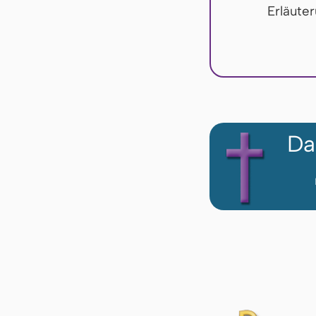
Erläute
Da