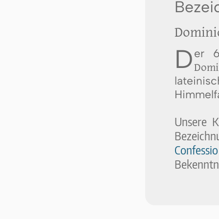
Bezei
Domini
D
er 6
Domi
lateinis
Himmelfa
Unsere K
Bezeichn
Confess
Bekenntni