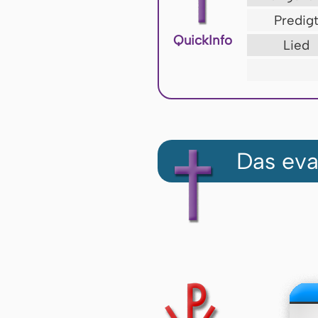
Predig
QuickInfo
Lied
Das eva