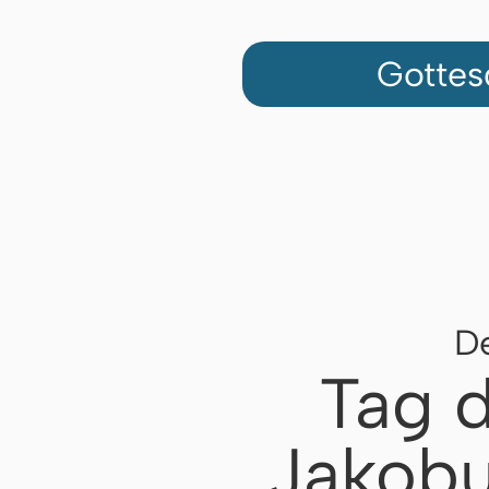
Gottes
De
Tag 
Jakobu