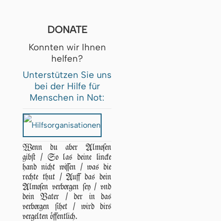
DONATE
Konnten wir Ihnen
helfen?
Unterstützen Sie uns
bei der Hilfe für
Menschen in Not:
Wenn du aber Almoſen
gibſt / So las deine lincke
hand nicht wiſſen / was die
rechte thut / Auff das dein
Almoſen verborgen ſey / vnd
dein Vater / der in das
verborgen ſihet / wird dirs
vergelten öffentlich.